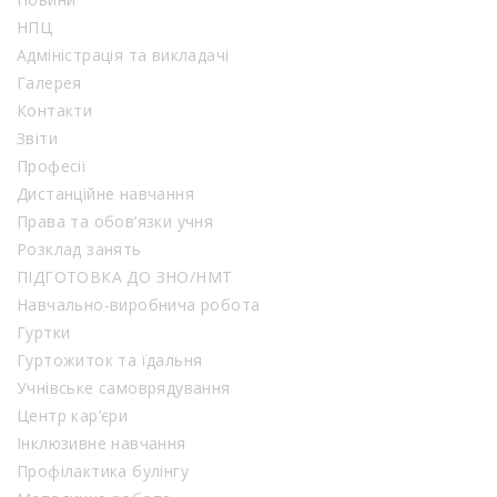
НПЦ
Адміністрація та викладачі
Галерея
Контакти
Звіти
Професії
Дистанційне навчання
Права та обов’язки учня
Розклад занять
ПІДГОТОВКА ДО ЗНО/НМТ
Навчально-виробнича робота
Гуртки
Гуртожиток та їдальня
Учнівське самоврядування
Центр кар’єри
Інклюзивне навчання
Профілактика булінгу