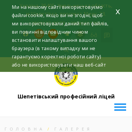
Skip
Україна, 30405, Хмельницька область,
Ми на нашому сайті використовуємо
x
to
м.Шепетівка, проспект Миру, 23.
файли cookie, якщо ви не згодні, щоб
content
ми використовували даний тип файлів,
+380963740577, +380966512964
ви повинні відповідним чином
facebook
instagram
youtube
telegram
buffer
встановити налаштування вашого
браузера (в такому випадку ми не
гарантуємо коректної роботи сайту)
або не використовувати наш веб-сайт
Шепетівський професійний ліцей
ГОЛОВНА
ГАЛЕРЕЯ