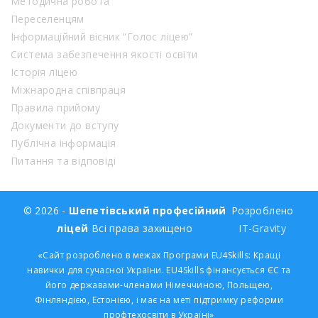
Методична робота
Переселенцям
Інформаційний вісник “Голос ліцею”
Система забезпечення якості освіти
Історія ліцею
Міжнародна співпраця
Правила прийому
Документи до вступу
Публічна інформація
Питання та відповіді
© 2026 -
Шепетівський професійний
Розроблено
ліцей
Всі права захищено
IT-Gravity
«Сайт розроблено в межах Програми EU4Skills: Кращі
навички для сучасної України. EU4Skills фінансується ЄС та
його державами-членами Німеччиною, Польщею,
Фінляндією, Естонією, і має на меті підтримку реформи
профтехосвіти в Україні»