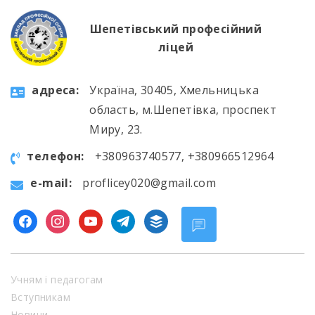
Шепетівський професійний
ліцей
aдресa:
Україна, 30405, Хмельницька
область, м.Шепетівка, проспект
Миру, 23.
телефон:
+380963740577, +380966512964
e-mail:
proflicey020@gmail.com
facebook
instagram
youtube
telegram
buffer
Учням і педагогам
Вступникам
Новини