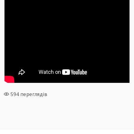
594
переглядів