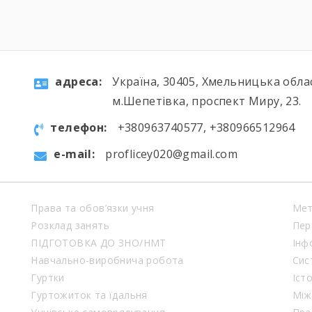
переживання перед атестаціями,
жарти на перервах, спільні поїздки,
фото, меми, історії, які зрозуміють […]
aдресa:
Україна, 30405, Хмельницька обла
м.Шепетівка, проспект Миру, 23.
телефон:
+380963740577, +380966512964
e-mail:
proflicey020@gmail.com
Права та обов’язки учня
Мет
Розклад занять
Пер
ПІДГОТОВКА ДО ЗНО/НМТ
Інф
Навчально-виробнича робота
Сис
Гуртки
Іст
Гуртожиток та їдальня
Між