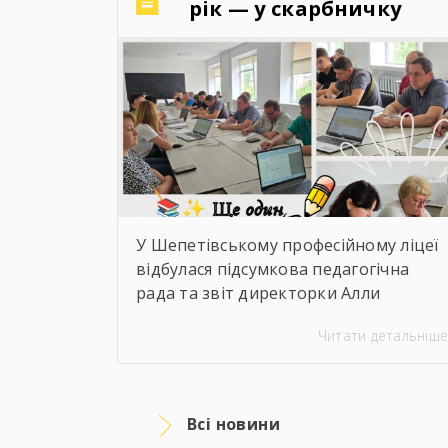
рік — у скарбничку
досягнень!
У Шепетівському професійному ліцеї
відбулася підсумкова педагогічна
рада та звіт директорки Алли
Чернушич за 2025–2026 навчальний
Читати детальніше
рік. 📊 Під час звіту було підбито
підсумки роботи закладу,
проаналізовано досягнення
педагогічного та студентського
Всі новини
колективів, результати освітньої,