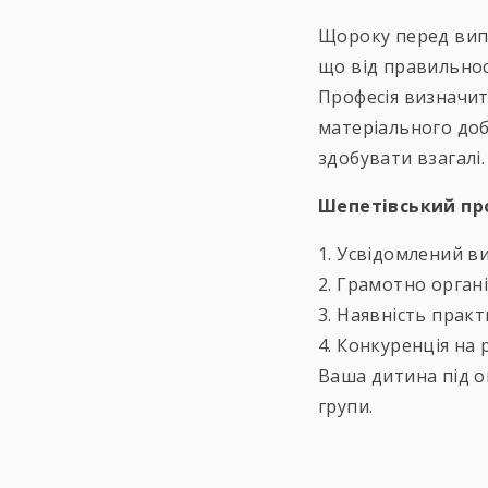
Щороку перед вип
що від правильност
Професія визначить
матеріального добр
здобувати взагалі.
Шепетівський про
1. Усвідомлений ви
2. Грамотно орган
3. Наявність практ
4. Конкуренція на 
Ваша дитина під о
групи.