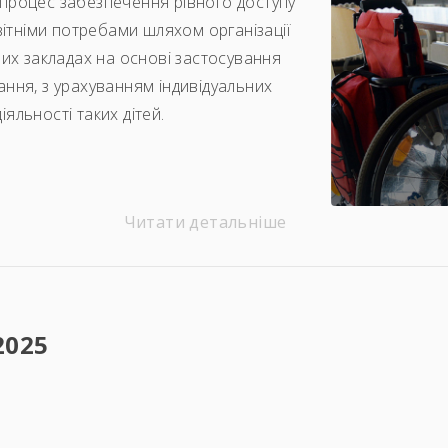
процес забезпечення рівного доступу
вітніми потребами шляхом організації
них закладах на основі застосування
ння, з урахуванням індивідуальних
яльності таких дітей.
Читати детальніше
2025