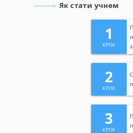
Як стати учнем
1
П
КРОК
з
2
О
п
КРОК
3
П
КРОК