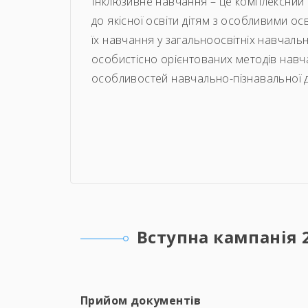
Інклюзивне навчання – це комплексний 
до якісної освіти дітям з особливими ос
їх навчання у загальноосвітніх навчаль
особистісно орієнтованих методів навча
особливостей навчально-пізнавальної ді
Вступна кампанія 
Прийом документів