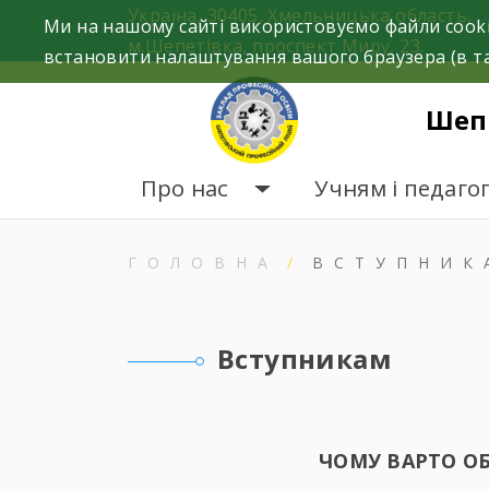
Skip
Україна, 30405, Хмельницька область,
Ми на нашому сайті використовуємо файли cooki
to
м.Шепетівка, проспект Миру, 23.
встановити налаштування вашого браузера (в та
content
Шеп
Про нас
Учням і педаго
ГОЛОВНА
ВСТУПНИК
Вступникам
ЧОМУ ВАРТО О