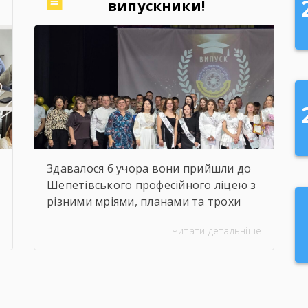
випускники!
Найзворушливіші
моменти Випуску 2026
Здавалося б учора вони прийшли до
Шепетівського професійного ліцею з
різними мріями, планами та трохи
розгубленими поглядами. Сьогодні
Читати детальніше
вони йдуть звідси з дипломами,
професією в руках і впевненістю, що
можуть більше, ніж думали на
початку. Якось так непомітно
промайнули пари, практика, заліки,