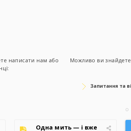
те написати нам або
Можливо ви знайдете 
нці:
Запитання та в
Одна мить — і вже