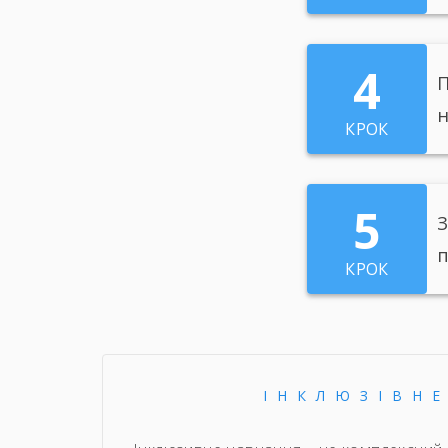
4
П
н
КРОК
5
З
п
КРОК
ІНКЛЮЗІВН