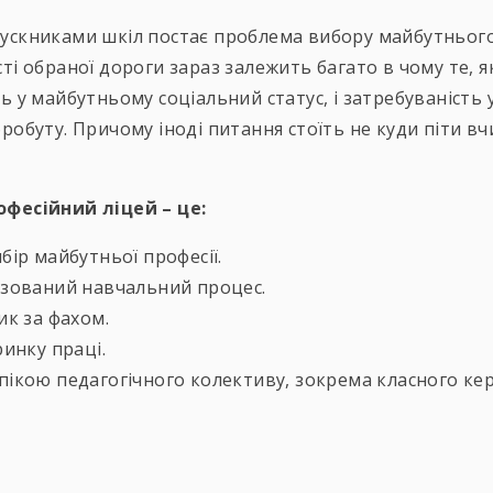
ускниками шкіл постає проблема вибору майбутнього
і обраної дороги зараз залежить багато в чому те, я
 у майбутньому соціальний статус, і затребуваність у 
обуту. Причому іноді питання стоїть не куди піти вчи
фесійний ліцей – це:
бір майбутньої професії.
ізований навчальний процес.
ик за фахом.
ринку праці.
пікою педагогічного колективу, зокрема класного ке