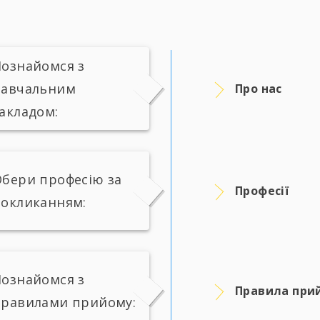
ознайомся з
навчальним
Про нас
акладом:
бери професію за
Професії
окликанням:
ознайомся з
Правила при
правилами прийому: