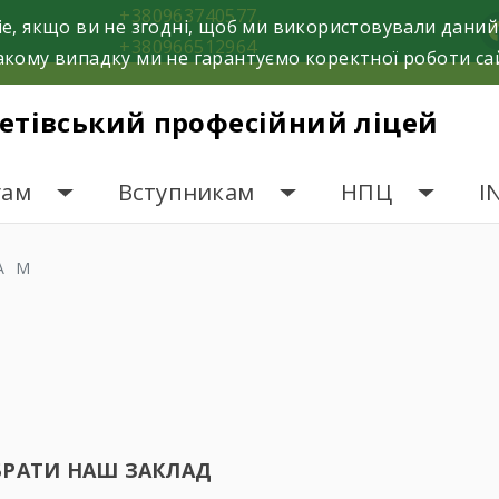
+380963740577,
e, якщо ви не згодні, щоб ми використовували даний
f
+380966512964
кому випадку ми не гарантуємо коректної роботи са
етівський професійний ліцей
гам
Вступникам
НПЦ
I
АМ
БРАТИ НАШ ЗАКЛАД