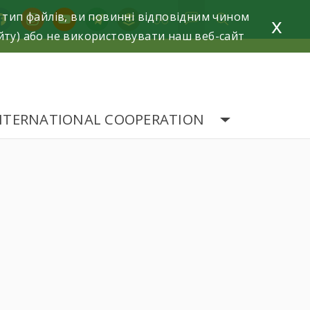
 тип файлів, ви повинні відповідним чином
acebook
instagram
youtube
telegram
buffer
x
йту) або не використовувати наш веб-сайт
NTERNATIONAL COOPERATION