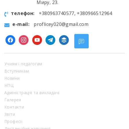
Миру, 23.
телефон:
+380963740577, +380966512964
e-mail:
proflicey020@gmail.com
facebook
instagram
youtube
telegram
buffer
Учням і педагогам
Вступникам
Новини
НПЦ
Адміністрація та викладачі
Галерея
Контакти
Звіти
Професії
Дистанційне навчання