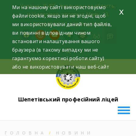
Skip
Україна, 30405, Хмельницька область,
Ми на нашому сайті використовуємо
x
to
м.Шепетівка, проспект Миру, 23.
файли cookie, якщо ви не згодні, щоб
content
ми використовували даний тип файлів,
+380963740577, +380966512964
ви повинні відповідним чином
facebook
instagram
youtube
telegram
buffer
встановити налаштування вашого
браузера (в такому випадку ми не
гарантуємо коректної роботи сайту)
або не використовувати наш веб-сайт
Шепетівський професійний ліцей
ГОЛОВНА
НОВИНИ