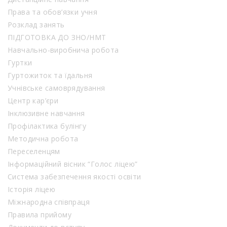
Права та обов’язки учня
Розклад занять
ПІДГОТОВКА ДО ЗНО/НМТ
Навчально-виробнича робота
Гуртки
Гуртожиток та їдальня
Учнівське самоврядування
Центр кар’єри
Інклюзивне навчання
Профілактика булінгу
Методична робота
Переселенцям
Інформаційний вісник “Голос ліцею”
Система забезпечення якості освіти
Історія ліцею
Міжнародна співпраця
Правила прийому