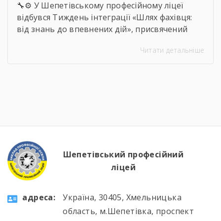
🔧⚙️ У Шепетівському професійному ліцеї
відбувся Тиждень інтеграції «Шлях фахівця:
від знань до впевнених дій», присвячений
професії слюсаря-ремонтника. Протягом
Читати детальніше
тижня здобувачі освіти брали участь в
інтелектуальних вікторинах, конкурсі фахової
майстерності, виховних заходах та відкритих
уроках, які поєднали загальноосвітню і
професійну підготовку. 🛠️📚 Такі заходи
допомагають не лише поглиблювати знання
та вдосконалювати практичні навички, а й
[…]
Шепетівський професійний
ліцей
aдресa:
Україна, 30405, Хмельницька
область, м.Шепетівка, проспект