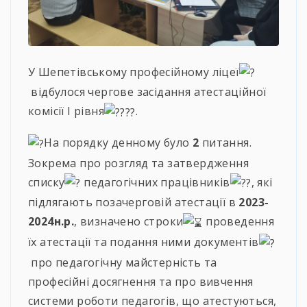
У Шепетівському професійному ліцеї
відбулося чергове засідання атестаційної
комісії І рівня
.
На порядку денному було
2️
питання.
Зокрема про розгляд та затвердження
списку
педагогічних працівників
, які
підлягають позачерговій атестації в
2023-
2024н.р.
, визначено строки
проведення
їх атестації та подання ними документів
про педагогічну майстерність та
професійні досягнення та про вивчення
системи роботи педагогів, що атестуються,