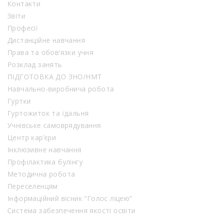
Контакти
Звіти
Професії
Дистанційне навчання
Права та обов’язки учня
Розклад занять
ПІДГОТОВКА ДО ЗНО/НМТ
Навчально-виробнича робота
Гуртки
Гуртожиток та їдальня
Учнівське самоврядування
Центр кар’єри
Інклюзивне навчання
Профілактика булінгу
Методична робота
Переселенцям
Інформаційний вісник “Голос ліцею”
Система забезпечення якості освіти