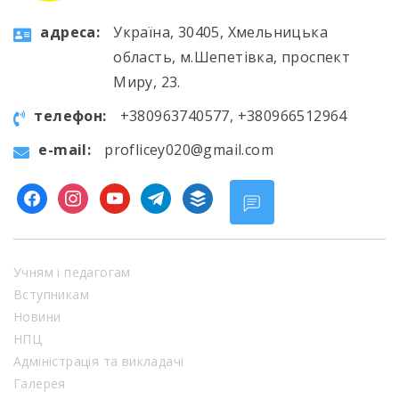
aдресa:
Україна, 30405, Хмельницька
область, м.Шепетівка, проспект
Миру, 23.
телефон:
+380963740577, +380966512964
e-mail:
proflicey020@gmail.com
facebook
instagram
youtube
telegram
buffer
Учням і педагогам
Вступникам
Новини
НПЦ
Адміністрація та викладачі
Галерея