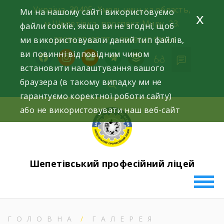
Skip
Україна, 30405, Хмельницька область,
Ми на нашому сайті використовуємо
x
to
м.Шепетівка, проспект Миру, 23.
файли cookie, якщо ви не згодні, щоб
content
ми використовували даний тип файлів,
+380963740577, +380966512964
ви повинні відповідним чином
facebook
instagram
youtube
telegram
buffer
встановити налаштування вашого
браузера (в такому випадку ми не
гарантуємо коректної роботи сайту)
або не використовувати наш веб-сайт
Шепетівський професійний ліцей
ГОЛОВНА
ГАЛЕРЕЯ