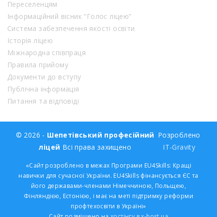
Переселенцям
Інформаційний вісник “Голос ліцею”
Система забезпечення якості освіти
Історія ліцею
Міжнародна співпраця
Правила прийому
Документи до вступу
Публічна інформація
Питання та відповіді
© 2026 -
Шепетівський професійний
Розроблено
ліцей
Всі права захищено
IT-Gravity
«Сайт розроблено в межах Програми EU4Skills: Кращі
навички для сучасної України. EU4Skills фінансується ЄС та
його державами-членами Німеччиною, Польщею,
Фінляндією, Естонією, і має на меті підтримку реформи
профтехосвіти в Україні»
Сайт розміщено на
хостінгу в x-host.ua