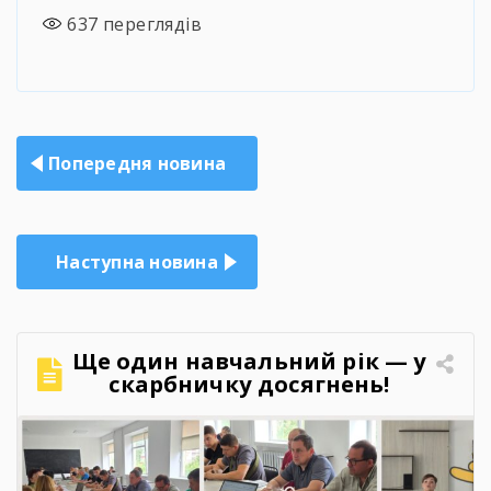
637
переглядів
Навігація
Попередня новина
записів
Наступна новина
Ще один навчальний рік — у
скарбничку досягнень!