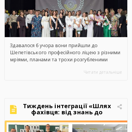
Здавалося б учора вони прийшли до
Шепетівського професійного ліцею з різними
мріями, планами та трохи розгубленими
поглядами. Сьогодні вони йдуть звідси з
Читати детальніше
дипломами, професією в руках і впевненістю,
що можуть більше, ніж думали на початку.
Якось так непомітно промайнули пари,
практика, заліки, переживання перед
атестаціями, жарти на перервах, спільні
Тиждень інтеграції «Шлях
поїздки, фото, меми, історії, які зрозуміють […]
фахівця: від знань до
впевнених дій»