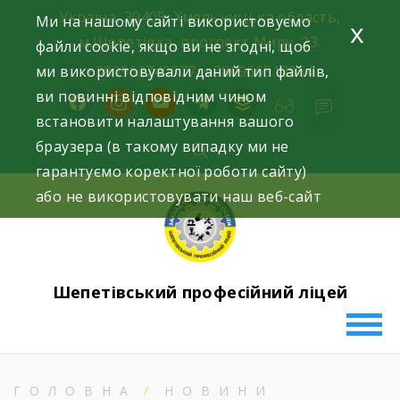
Skip
Україна, 30405, Хмельницька область,
Ми на нашому сайті використовуємо
x
to
м.Шепетівка, проспект Миру, 23.
файли cookie, якщо ви не згодні, щоб
content
ми використовували даний тип файлів,
+380963740577, +380966512964
ви повинні відповідним чином
facebook
instagram
youtube
telegram
buffer
встановити налаштування вашого
браузера (в такому випадку ми не
гарантуємо коректної роботи сайту)
або не використовувати наш веб-сайт
Шепетівський професійний ліцей
ГОЛОВНА
НОВИНИ