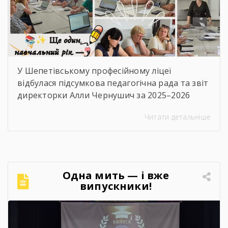
У Шепетівському професійному ліцеї
відбулася підсумкова педагогічна рада та звіт
директорки Алли Чернушич за 2025–2026
навчальний рік. 📊 Під час звіту було підбито
Читати детальніше
підсумки роботи закладу, проаналізовано
досягнення педагогічного та студентського
колективів, результати освітньої, виховної й
методичної діяльності, реалізовані проєкти
та партнерські ініціативи. Також окреслено
Одна мить — і вже
перспективи розвитку ліцею та пріоритетні
випускники!
завдання на майбутнє. 🤝 Цей […]
Найзворушливіші моменти
Випуску 2026