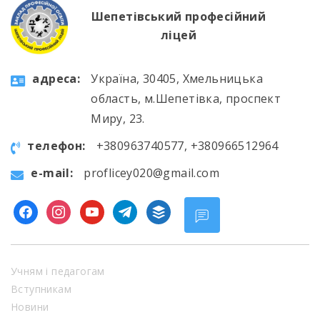
Шепетівський професійний
ліцей
aдресa:
Україна, 30405, Хмельницька
область, м.Шепетівка, проспект
Миру, 23.
телефон:
+380963740577, +380966512964
e-mail:
proflicey020@gmail.com
facebook
instagram
youtube
telegram
buffer
Учням і педагогам
Вступникам
Новини