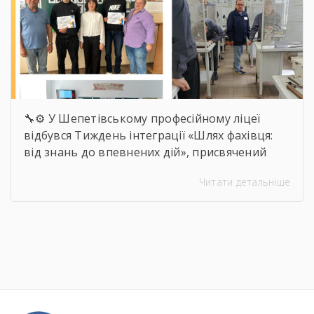
🔧⚙️ У Шепетівському професійному ліцеї
відбувся Тиждень інтеграції «Шлях фахівця:
від знань до впевнених дій», присвячений
професії слюсаря-ремонтника. Протягом
Читати детальніше
тижня здобувачі освіти брали участь в
інтелектуальних вікторинах, конкурсі фахової
майстерності, виховних заходах та відкритих
уроках, які поєднали загальноосвітню і
професійну підготовку. 🛠️📚 Такі заходи
допомагають не лише поглиблювати знання
та вдосконалювати практичні навички, а й
[…]