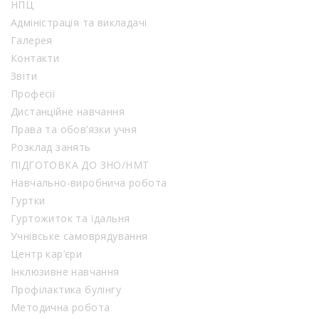
НПЦ
Адміністрація та викладачі
Галерея
Контакти
Звіти
Професії
Дистанційне навчання
Права та обов’язки учня
Розклад занять
ПІДГОТОВКА ДО ЗНО/НМТ
Навчально-виробнича робота
Гуртки
Гуртожиток та їдальня
Учнівське самоврядування
Центр кар’єри
Інклюзивне навчання
Профілактика булінгу
Методична робота