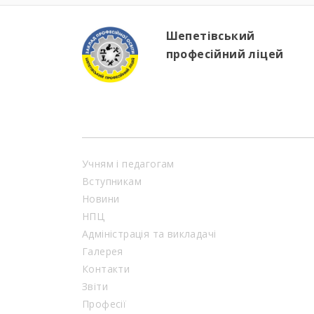
Шепетівський
професійний ліцей
Учням і педагогам
Вступникам
Новини
НПЦ
Адміністрація та викладачі
Галерея
Контакти
Звіти
Професії