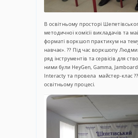
В освітньому просторі Шепетівськог
методичної комісії викладачів та м
форматі воркшоп практикум на тему 
навчає». ?? Під час воркшопу Людми
ряд інструментів та сервісів для с
ними були HeyGen, Gamma, Jamboard, A
Іnteracty та провела майстер-клас ?
освітньому процесі.