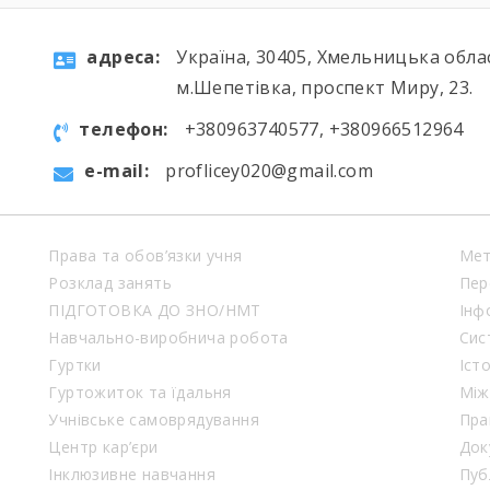
aдресa:
Україна, 30405, Хмельницька обла
м.Шепетівка, проспект Миру, 23.
телефон:
+380963740577, +380966512964
e-mail:
proflicey020@gmail.com
Права та обов’язки учня
Мет
Розклад занять
Пер
ПІДГОТОВКА ДО ЗНО/НМТ
Інф
Навчально-виробнича робота
Сис
Гуртки
Іст
Гуртожиток та їдальня
Між
Учнівське самоврядування
Пра
Центр кар’єри
Док
Інклюзивне навчання
Пуб