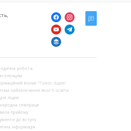
сть,
facebook
instagram
youtube
telegram
buffer
одична робота
еселенцям
ормаційний вісник “Голос ліцею”
тема забезпечення якості освіти
орія ліцею
народна співпраця
вила прийому
ументи до вступу
лічна інформація