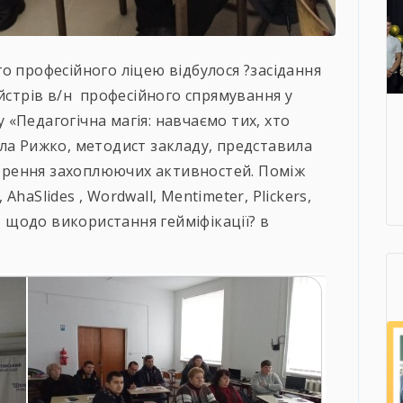
о професійного ліцею відбулося ?засідання
айстрів в/н професійного спрямування у
«Педагогічна магія: навчаємо тих, хто
ла Рижко, методист закладу, представила
творення захоплюючих активностей. Поміж
haSlides , Wordwall, Mentimeter, Plickers,
? щодо використання гейміфікації? в