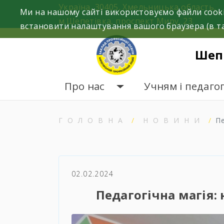
Skip
Україна, 30405, Хмельницька область,
Ми на нашому сайті використовуємо файли cooki
to
м.Шепетівка, проспект Миру, 23.
встановити налаштування вашого браузера (в та
content
Шеп
Про нас
Учням і педаго
ГОЛОВНА
НОВИНИ
Пе
02.02.2024
Педагогічна магія: