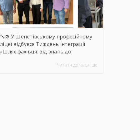
🔧⚙️ У Шепетівському професійному
ліцеї відбувся Тиждень інтеграції
«Шлях фахівця: від знань до
впевнених дій», присвячений професії
Читати детальніше
слюсаря-ремонтника. Протягом
тижня здобувачі освіти брали участь
в інтелектуальних вікторинах,
конкурсі фахової майстерності,
виховних заходах та відкритих
уроках, які поєднали загальноосвітню
і професійну підготовку. 🛠️📚 Такі
заходи допомагають не лише
поглиблювати знання та
вдосконалювати практичні навички,