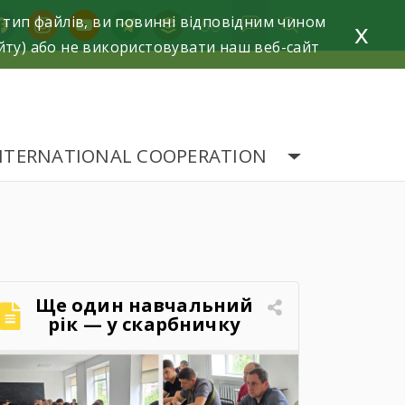
 тип файлів, ви повинні відповідним чином
acebook
instagram
youtube
telegram
buffer
x
йту) або не використовувати наш веб-сайт
NTERNATIONAL COOPERATION
Ще один навчальний
рік — у скарбничку
досягнень!