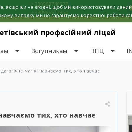
+380963740577,
e, якщо ви не згодні, щоб ми використовували даний
f
+380966512964
кому випадку ми не гарантуємо коректної роботи са
етівський професійний ліцей
гам
Вступникам
НПЦ
I
дагогічна магія: навчаємо тих, хто навчає
 навчаємо тих, хто навчає