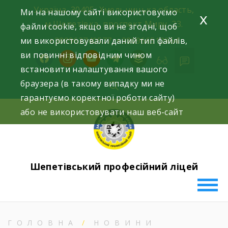
Skip
Україна, 30405, Хмельницька область,
Ми на нашому сайті використовуємо
x
to
м.Шепетівка, проспект Миру, 23.
файли cookie, якщо ви не згодні, щоб
content
ми використовували даний тип файлів,
+380963740577, +380966512964
ви повинні відповідним чином
facebook
instagram
youtube
telegram
buffer
встановити налаштування вашого
браузера (в такому випадку ми не
гарантуємо коректної роботи сайту)
або не використовувати наш веб-сайт
Шепетівський професійний ліцей
ГОЛОВНА
НОВИНИ