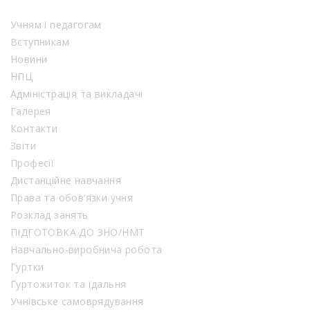
Учням і педагогам
Вступникам
Новини
НПЦ
Адміністрація та викладачі
Галерея
Контакти
Звіти
Професії
Дистанційне навчання
Права та обов’язки учня
Розклад занять
ПІДГОТОВКА ДО ЗНО/НМТ
Навчально-виробнича робота
Гуртки
Гуртожиток та їдальня
Учнівське самоврядування