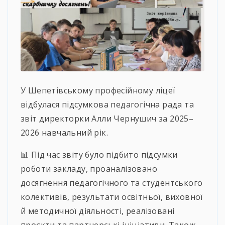
У Шепетівському професійному ліцеї
відбулася підсумкова педагогічна рада та
звіт директорки Алли Чернушич за 2025–
2026 навчальний рік.
📊 Під час звіту було підбито підсумки
роботи закладу, проаналізовано
досягнення педагогічного та студентського
колективів, результати освітньої, виховної
й методичної діяльності, реалізовані
проєкти та партнерські ініціативи. Також