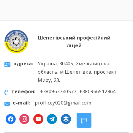
викладач української мови та літератури
Оксана Камфорович 👩‍🏫. Учасники
ознайомилися з основними нормами чинного
правопису 📚, […]
Шепетівський професійний
ліцей
aдресa:
Україна, 30405, Хмельницька
область, м.Шепетівка, проспект
Миру, 23.
телефон:
+380963740577, +380966512964
e-mail:
proflicey020@gmail.com
facebook
instagram
youtube
telegram
buffer