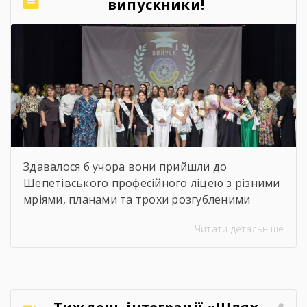
випускники!
Найзворушливіші моменти
Випуску 2026
Здавалося б учора вони прийшли до
Шепетівського професійного ліцею з різними
мріями, планами та трохи розгубленими
поглядами. Сьогодні вони йдуть звідси з
Читати детальніше
дипломами, професією в руках і впевненістю,
що можуть більше, ніж думали на початку.
Якось так непомітно промайнули пари,
практика, заліки, переживання перед
атестаціями, жарти на перервах, спільні