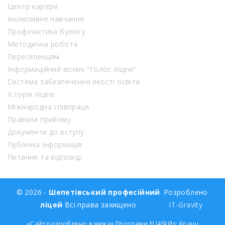
Центр кар’єри
Інклюзивне навчання
Профілактика булінгу
Методична робота
Переселенцям
Інформаційний вісник “Голос ліцею”
Система забезпечення якості освіти
Історія ліцею
Міжнародна співпраця
Правила прийому
Документи до вступу
Публічна інформація
Питання та відповіді
© 2026 -
Шепетівський професійний
Розроблено
ліцей
Всі права захищено
IT-Gravity
«Сайт розроблено в межах Програми EU4Skills: Кращі