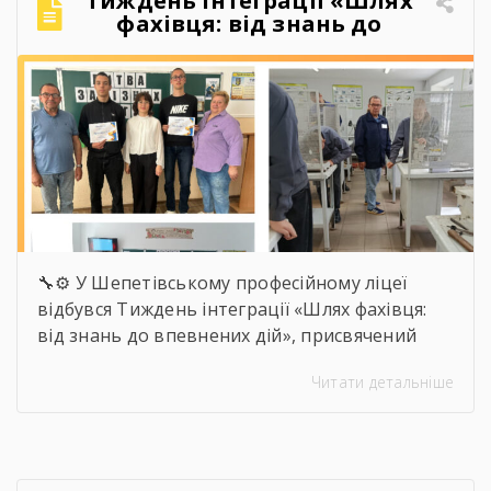
Тиждень інтеграції «Шлях
поїздки, фото, меми, історії, які зрозуміють […]
фахівця: від знань до
впевнених дій»
🔧⚙️ У Шепетівському професійному ліцеї
відбувся Тиждень інтеграції «Шлях фахівця:
від знань до впевнених дій», присвячений
професії слюсаря-ремонтника. Протягом
Читати детальніше
тижня здобувачі освіти брали участь в
інтелектуальних вікторинах, конкурсі фахової
майстерності, виховних заходах та відкритих
уроках, які поєднали загальноосвітню і