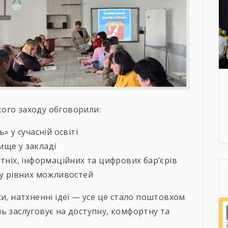
ого заходу обговорили:
» у сучасній освіті
ище у закладі
тніх, інформаційних та цифрових бар’єрів
ру рівних можливостей
и, натхненні ідеї — усе це стало поштовхом
ь заслуговує на доступну, комфортну та