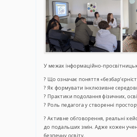
У межах інформаційно-просвітницьк
? Що означає поняття «безбар’єрність
? Як формувати інклюзивне середов
? Практики подолання фізичних, осві
? Роль педагога у створенні просто
? Активне обговорення, реальні кейс
до подальших змін. Адже кожен учен
безпечну освіту.