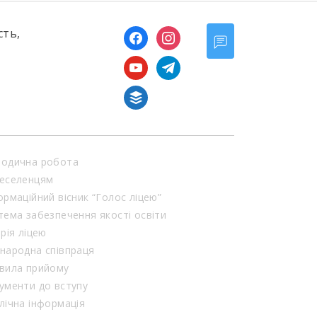
сть,
facebook
instagram
youtube
telegram
buffer
одична робота
еселенцям
ормаційний вісник “Голос ліцею”
тема забезпечення якості освіти
орія ліцею
народна співпраця
вила прийому
ументи до вступу
лічна інформація