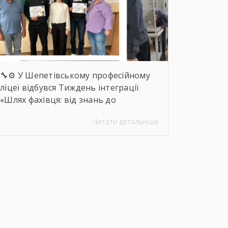
🔧⚙️ У Шепетівському професійному
ліцеї відбувся Тиждень інтеграції
«Шлях фахівця: від знань до
впевнених дій», присвячений професії
Читати детальніше
слюсаря-ремонтника. Протягом
тижня здобувачі освіти брали участь
в інтелектуальних вікторинах,
конкурсі фахової майстерності,
виховних заходах та відкритих
уроках, які поєднали загальноосвітню
і професійну підготовку. 🛠️📚 Такі
заходи допомагають не лише
поглиблювати знання та