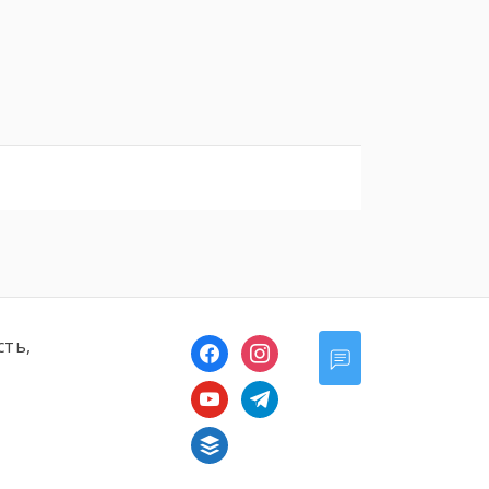
сть,
facebook
instagram
youtube
telegram
buffer