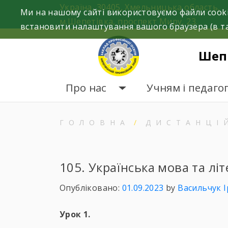
Skip
Україна, 30405, Хмельницька область,
Ми на нашому сайті використовуємо файли cooki
to
м.Шепетівка, проспект Миру, 23.
встановити налаштування вашого браузера (в та
content
Шеп
Про нас
Учням і педаго
ГОЛОВНА
ДИСТАНЦІ
105. Українська мова та лі
Опубліковано:
01.09.2023
by
Васильчук 
Урок 1.