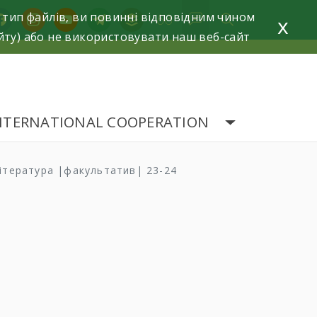
 тип файлів, ви повинні відповідним чином
acebook
instagram
youtube
telegram
buffer
x
йту) або не використовувати наш веб-сайт
NTERNATIONAL COOPERATION
література |факультатив| 23-24