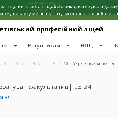
+380963740577,
e, якщо ви не згодні, щоб ми використовували даний
f
+380966512964
кому випадку ми не гарантуємо коректної роботи са
етівський професійний ліцей
гам
Вступникам
НПЦ
I
ЙНЕ НАВЧАННЯ
105. Українська мова та 
тература |факультатив| 23-24
Ірина