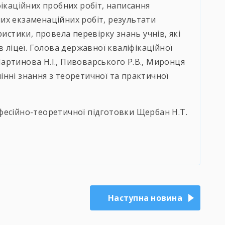
фікаційних пробних робіт, написання
их екзаменаційних робіт, результати
ристики, провела перевірку знань учнів, які
в ліцеї. Голова державної кваліфікаційної
 Мартинова Н.І., Пивоварського Р.В., Миронця
дмінні знання з теоретичної та практичної
есійно-теоретичної підготовки Щербан Н.Т.
Наступна новина