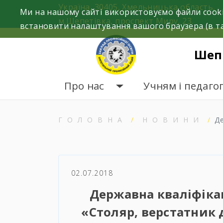
Skip
Україна, 30405, Хмельницька область,
Ми на нашому сайті використовуємо файли cooki
to
м.Шепетівка, проспект Миру, 23.
встановити налаштування вашого браузера (в та
content
Шеп
Про нас
Учням і педаго
ГОЛОВНА
НОВИНИ
Д
02.07.2018
Державна кваліфікац
«Столяр, верстатник 