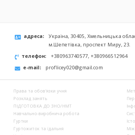
aдресa:
Україна, 30405, Хмельницька обла
м.Шепетівка, проспект Миру, 23.
телефон:
+380963740577, +380966512964
e-mail:
proflicey020@gmail.com
Права та обов’язки учня
Мет
Розклад занять
Пер
ПІДГОТОВКА ДО ЗНО/НМТ
Інф
Навчально-виробнича робота
Сис
Гуртки
Іст
Гуртожиток та їдальня
Між