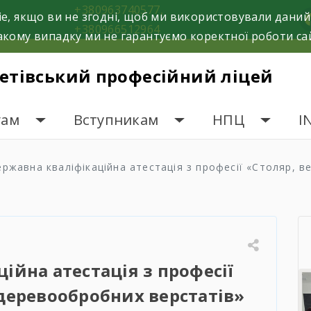
+380963740577,
e, якщо ви не згодні, щоб ми використовували даний
f
+380966512964
кому випадку ми не гарантуємо коректної роботи са
етівський професійний ліцей
гам
Вступникам
НПЦ
I
ержавна кваліфікаційна атестація з професії «Столяр, 
ійна атестація з професії
деревообробних верстатів»