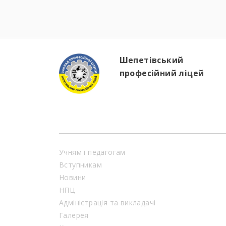
Шепетівський
професійний ліцей
Учням і педагогам
Вступникам
Новини
НПЦ
Адміністрація та викладачі
Галерея