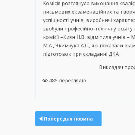
Комісія розглянула виконання квалі
письмових екзаменаційних та творч
успішності учнів, виробничі характе
здобули професійно-технічну освіту 
комісії –Киян Н.В. відмітила учнів –
М.А., Якимчука А.С., які показали ві
підготовок при складанні ДКА.
Викладач проф
485
переглядів
Навігація
записів
Попередня новина