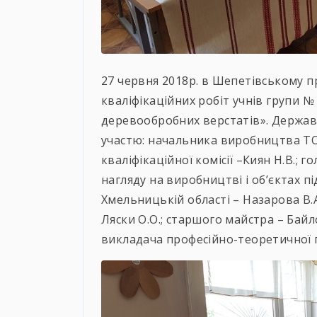
27 червня 2018р. в Шепетівському п
кваліфікаційних робіт учнів групи № 
деревообробних верстатів». Державн
участю: начальника виробництва Т
кваліфікаційної комісії –Киян Н.В.; 
нагляду на виробництві і об’єктах 
Хмельницькій області – Назарова В.А
Ляски О.О.; cтаршого майстра – Байл
викладача професійно-теоретичної 