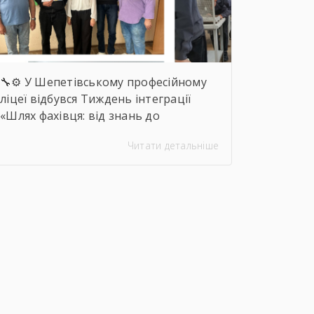
🔧⚙️ У Шепетівському професійному
ліцеї відбувся Тиждень інтеграції
«Шлях фахівця: від знань до
впевнених дій», присвячений професії
Читати детальніше
слюсаря-ремонтника. Протягом
тижня здобувачі освіти брали участь
в інтелектуальних вікторинах,
конкурсі фахової майстерності,
виховних заходах та відкритих
уроках, які поєднали загальноосвітню
і професійну підготовку. 🛠️📚 Такі
заходи допомагають не лише
поглиблювати знання та
вдосконалювати практичні навички,