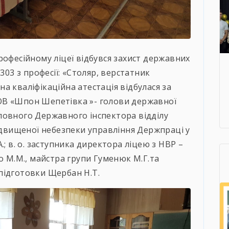
рофесійному ліцеї відбувся захист державних
303 з професії: «Столяр, верстатник
а кваліфікаційна атестація відбулася за
ОВ «Шпон Шепетівка »- голови державної
головного Державного інспектора відділу
підвищеної небезпеки управління Держпраці у
.; в. о. заступника директора ліцею з НВР –
о М.М., майстра групи Гуменюк М.Г.та
підготовки Щербан Н.Т.