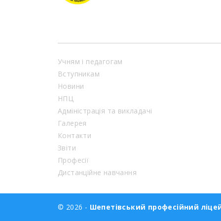
Учням і педагогам
Вступникам
Новини
НПЦ
Адміністрація та викладачі
Галерея
Контакти
Звіти
Професії
Дистанційне навчання
© 2026 -
Шепетівський професійний ліце