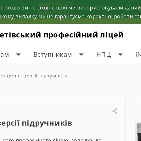
+380963740577,
e, якщо ви не згодні, щоб ми використовували даний
f
+380966512964
кому випадку ми не гарантуємо коректної роботи са
етівський професійний ліцей
гам
Вступникам
НПЦ
I
ектронні версії підручників
версії підручників
ського професійного ліцею, доводжу до