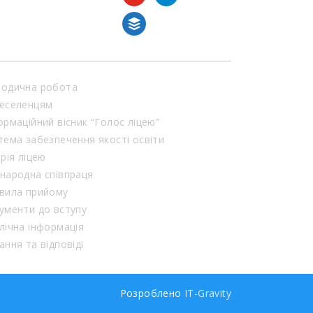
а й […]
buffer
одична робота
еселенцям
ормаційний вісник “Голос ліцею”
тема забезпечення якості освіти
орія ліцею
народна співпраця
вила прийому
ументи до вступу
лічна інформація
ання та відповіді
Розроблено
IT-Gravity