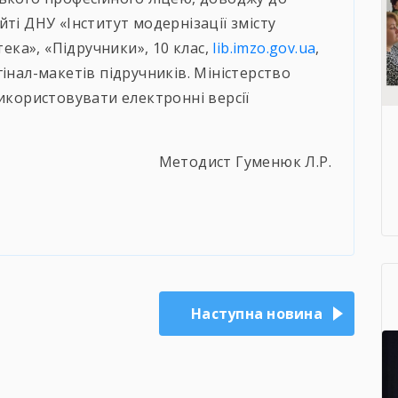
ті ДНУ «Інститут модернізації змісту
тека», «Підручники», 10 клас,
lib.imzo.gov.ua
,
інал-макетів підручників. Міністерство
використовувати електронні версії
Методист Гуменюк Л.Р.
Наступна новина