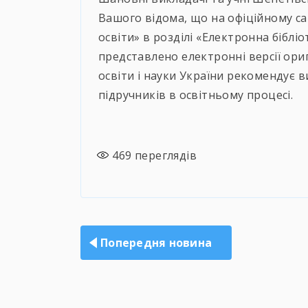
Вашого відома, що на офіційному сай
освіти» в розділі «Електронна бібліо
представлено електронні версії ориг
освіти і науки України рекомендує 
підручників в освітньому процесі.
469
переглядів
Навігація
записів
Попередня новина