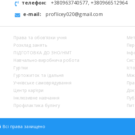
телефон:
+380963740577, +380966512964
e-mail:
proflicey020@gmail.com
Права та обов’язки учня
Мет
Розклад занять
Пер
ПІДГОТОВКА ДО ЗНО/НМТ
Інф
Навчально-виробнича робота
Сис
Гуртки
Іст
Гуртожиток та їдальня
Між
Учнівське самоврядування
Пра
Центр кар’єри
Док
Інклюзивне навчання
Пуб
Профілактика булінгу
Пит
й
Всі права захищено