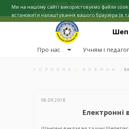
Skip
Україна, 30405, Хмельницька область,
Ми на нашому сайті використовуємо файли cooki
to
м.Шепетівка, проспект Миру, 23.
встановити налаштування вашого браузера (в та
content
Шеп
Про нас
Учням і педаго
ГОЛОВНА
НОВИНИ
Ел
06.09.2018
Електронні 
Шановні викладачі та учні Шепетів