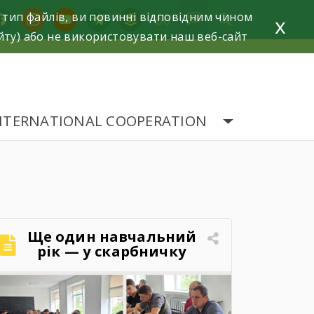
 тип файлів, ви повинні відповідним чином
acebook
instagram
youtube
telegram
buffer
x
йту) або не використовувати наш веб-сайт
NTERNATIONAL COOPERATION
Ще один навчальний
рік — у скарбничку
досягнень!