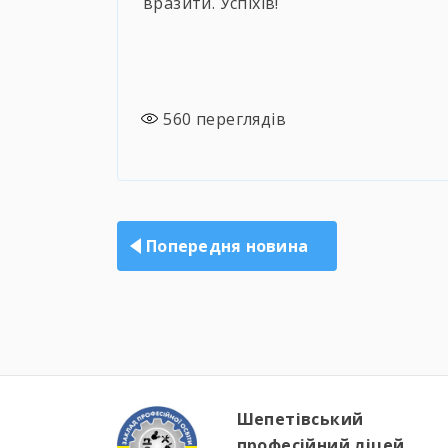
вразити. Успіхів!
560
переглядів
Навігація
записів
Попередня новина
Шепетівський
професійний ліцей