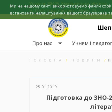
Skip
Україна, 30405, Хмельницька область,
Ми на нашому сайті використовуємо файли cooki
to
м.Шепетівка, проспект Миру, 23.
встановити налаштування вашого браузера (в та
content
Шеп
Про нас
Учням і педаго
ГОЛОВНА
НОВИНИ
П
25.01.2019
Підготовка до ЗНО-2
літера