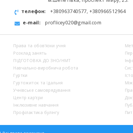
м.Шепетівка, проспект Миру, 23.
телефон:
+380963740577, +380966512964
e-mail:
proflicey020@gmail.com
Права та обов’язки учня
Мет
Розклад занять
Пер
ПІДГОТОВКА ДО ЗНО/НМТ
Інф
Навчально-виробнича робота
Сис
Гуртки
Іст
Гуртожиток та їдальня
Між
Учнівське самоврядування
Пра
Центр кар’єри
Док
Інклюзивне навчання
Пуб
Профілактика булінгу
Пит