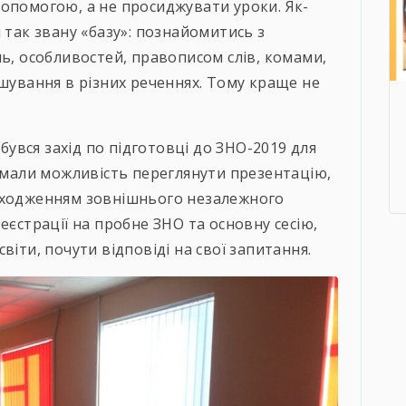
опомогою, а не просиджувати уроки. Як-
 так звану «базу»: познайомитись з
нь, особливостей, правописом слів, комами,
ашування в різних реченнях. Тому краще не
дбувся захід по підготовці до ЗНО-2019 для
і мали можливість переглянути презентацію,
оходженням зовнішнього незалежного
еєстрації на пробне ЗНО та основну сесію,
віти, почути відповіді на свої запитання.