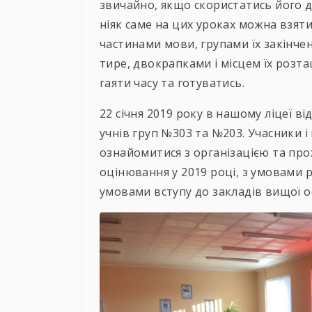
звичайно, якщо скористатись його д
ніяк саме на цих уроках можна взяти
частинами мови, групами їх закінче
тире, двокрапками і місцем їх розт
гаяти часу та готуватись.
22 січня 2019 року в нашому ліцеї ві
учнів груп №303 та №203. Учасники 
ознайомитися з організацією та пр
оцінювання у 2019 році, з умовами р
умовами вступу до закладів вищої ос