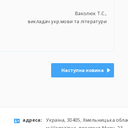
Ваколюк Т.С.,
викладач укр.мови та літератури
Наступна новина
aдресa:
Україна, 30405, Хмельницька обла