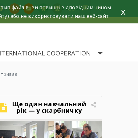
 тип файлів, ви повинні відповідним чином
acebook
instagram
youtube
telegram
buffer
x
йту) або не використовувати наш веб-сайт
NTERNATIONAL COOPERATION
 триває
Ще один навчальний
рік — у скарбничку
досягнень!