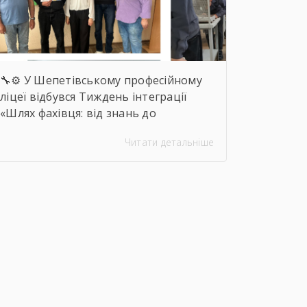
🔧⚙️ У Шепетівському професійному
ліцеї відбувся Тиждень інтеграції
«Шлях фахівця: від знань до
впевнених дій», присвячений професії
Читати детальніше
слюсаря-ремонтника. Протягом
тижня здобувачі освіти брали участь
в інтелектуальних вікторинах,
конкурсі фахової майстерності,
виховних заходах та відкритих
уроках, які поєднали загальноосвітню
і професійну підготовку. 🛠️📚 Такі
заходи допомагають не лише
поглиблювати знання та
вдосконалювати практичні навички,