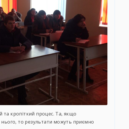
 та кропіткий процес. Та, якщо
о нього, то результати можуть приємно