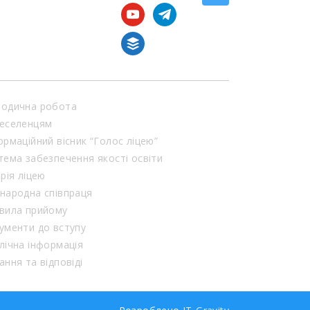
youtube
telegram
buffer
одична робота
еселенцям
ормаційний вісник “Голос ліцею”
тема забезпечення якості освіти
орія ліцею
народна співпраця
вила прийому
ументи до вступу
лічна інформація
ання та відповіді