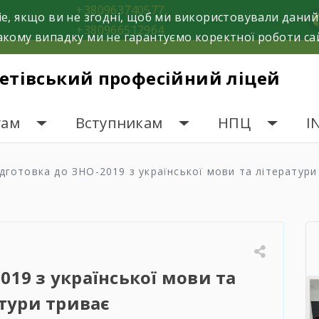
+380963740577,
e, якщо ви не згодні, щоб ми використовували даний
f
+380966512964
кому випадку ми не гарантуємо коректної роботи са
етівський професійний ліцей
гам
Вступникам
НПЦ
I
ідготовка до ЗНО-2019 з української мови та літератури
019 з української мови та
тури триває