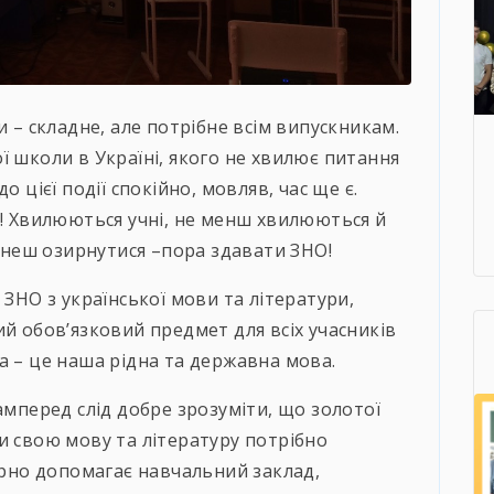
и – складне, але потрібне всім випускникам.
ї школи в Україні, якого не хвилює питання
о цієї події спокійно, мовляв, час ще є.
?! Хвилюються учні, не менш хвилюються й
игнеш озирнутися –пора здавати ЗНО!
 ЗНО з української мови та літератури,
ий обов’язковий предмет для всіх учасників
а – це наша рідна та державна мова.
амперед слід добре зрозуміти, що золотої
и свою мову та літературу потрібно
гарно допомагає навчальний заклад,