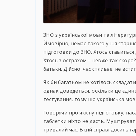
ЗНО з української мови та літератур
Ймовірно, немає такого учня старшо
підготовки до ЗНО. Хтось ставиться д
Хтось з острахом – невже так скоро
батьки. Дійсно, час спливає, не вст
Як би багатьом не хотілось складати
однак доведеться, оскільки це єдин
тестування, тому що українська мов
Говорячи про якісну підготовку, нас
таблетки ніхто не дасть. Муштруват
тривалий час. В цій справі досить 