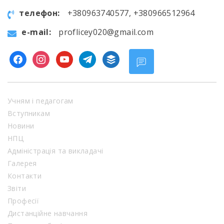
телефон:
+380963740577, +380966512964
e-mail:
proflicey020@gmail.com
facebook
instagram
youtube
telegram
buffer
Учням і педагогам
Вступникам
Новини
НПЦ
Адміністрація та викладачі
Галерея
Контакти
Звіти
Професії
Дистанційне навчання