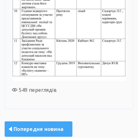
549
переглядів
Навігація
Попередня новина
записів