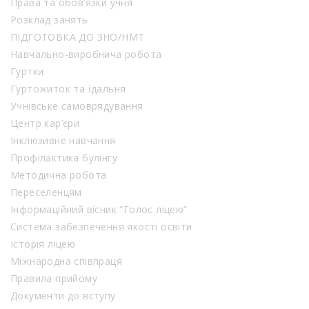
Права та обов’язки учня
Розклад занять
ПІДГОТОВКА ДО ЗНО/НМТ
Навчально-виробнича робота
Гуртки
Гуртожиток та їдальня
Учнівське самоврядування
Центр кар’єри
Інклюзивне навчання
Профілактика булінгу
Методична робота
Переселенцям
Інформаційний вісник “Голос ліцею”
Система забезпечення якості освіти
Історія ліцею
Міжнародна співпраця
Правила прийому
Документи до вступу