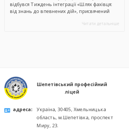
відбувся Тиждень інтеграції «Шлях фахівця:
від знань до впевнених дій», присвячений
професії слюсаря-ремонтника. Протягом
Читати детальніше
тижня здобувачі освіти брали участь в
інтелектуальних вікторинах, конкурсі фахової
майстерності, виховних заходах та відкритих
уроках, які поєднали загальноосвітню і
професійну підготовку. 🛠️📚 Такі заходи
допомагають не лише поглиблювати знання
та вдосконалювати практичні навички, а й
[…]
Шепетівський професійний
ліцей
aдресa:
Україна, 30405, Хмельницька
область, м.Шепетівка, проспект
Миру, 23.