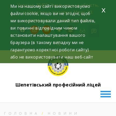
Skip
Україна, 30405, Хмельницька область,
Ми на нашому сайті використовуємо
x
to
м.Шепетівка, проспект Миру, 23.
файли cookie, якщо ви не згодні, щоб
content
ми використовували даний тип файлів,
+380963740577, +380966512964
ви повинні відповідним чином
facebook
instagram
youtube
telegram
buffer
встановити налаштування вашого
браузера (в такому випадку ми не
гарантуємо коректної роботи сайту)
або не використовувати наш веб-сайт
Шепетівський професійний ліцей
ГОЛОВНА
НОВИНИ