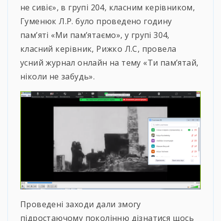
не сивіє», в групі 204, класним керівником,
Гуменюк Л.Р. було проведено годину
пам’яті «Ми пам’ятаємо», у групі 304,
класний керівник, Рижко Л.С, провела
усний журнал онлайн на тему «Ти пам’ятай,
ніколи не забудь».
Проведені заходи дали змогу
підростаючому поколінню дізнатися щось