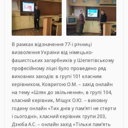
В рамках відзначення 77-ї річниці
визволення України від німецько-
фашистських загарбників у Шепетівському
професійному ліцеї було проведено ряд
виховних заходів: в групі 101 класним
керівником, Ковригою О.М. – захід онлайн
на тему «Шлях до звільнення», в групі 104,
класний керівник, Міщук О.Ю. – виховну
годину онлайн «Тих днів у пам’яті не стерти
і сьогодні», класний керівник групи 203,
Дзюба А.С. – онлайн захід «Тільки пам’ять