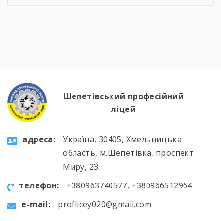
інтелектуальних вікторинах, конкурсі фахової
майстерності, виховних заходах та відкритих
уроках, які поєднали загальноосвітню і
професійну підготовку. 🛠️📚 Такі заходи
допомагають не лише поглиблювати знання
та вдосконалювати практичні навички, а й
[…]
Шепетівський професійний
ліцей
aдресa:
Україна, 30405, Хмельницька
область, м.Шепетівка, проспект
Миру, 23.
телефон:
+380963740577, +380966512964
e-mail:
proflicey020@gmail.com