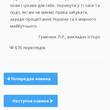
нове і цікаве для себе, поринути у ті часи та
події, які ми не маємо права забувати,
заради процвітання України та її мирного
майбутнього.
Гуменюк Л.Р., викладач історії
676
переглядів
Навігація
Попередня новина
записів
Наступна новина