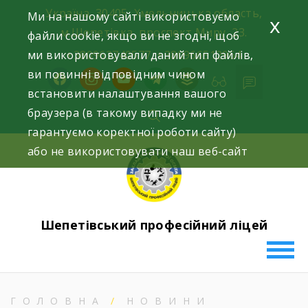
Skip
Україна, 30405, Хмельницька область,
Ми на нашому сайті використовуємо
x
to
м.Шепетівка, проспект Миру, 23.
файли cookie, якщо ви не згодні, щоб
content
ми використовували даний тип файлів,
+380963740577, +380966512964
ви повинні відповідним чином
facebook
instagram
youtube
telegram
buffer
встановити налаштування вашого
браузера (в такому випадку ми не
гарантуємо коректної роботи сайту)
або не використовувати наш веб-сайт
Шепетівський професійний ліцей
ГОЛОВНА
НОВИНИ