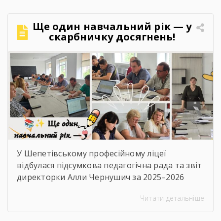
Ще один навчальний рік — у
скарбничку досягнень!
У Шепетівському професійному ліцеї
відбулася підсумкова педагогічна рада та звіт
директорки Алли Чернушич за 2025–2026
навчальний рік. 📊 Під час звіту було підбито
Читати детальніше
підсумки роботи закладу, проаналізовано
досягнення педагогічного та студентського