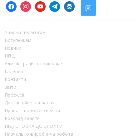
facebook
instagram
youtube
telegram
buffer
Учням і педагогам
Вступникам
Новини
НПЦ
Адміністрація та викладачі
Галерея
Контакти
Звіти
Професії
Дистанційне навчання
Права та обов’язки учня
Розклад занять
ПІДГОТОВКА ДО ЗНО/НМТ
Навчально-виробнича робота