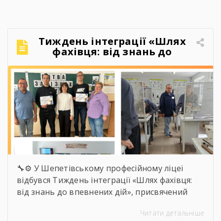
Якось так непомітно промайнули пари,
практика, заліки, переживання перед
атестаціями, жарти на перервах, спільні
Тиждень інтеграції «Шлях
поїздки, фото, меми, історії, які зрозуміють […]
фахівця: від знань до
впевнених дій»
🔧⚙️ У Шепетівському професійному ліцеї
відбувся Тиждень інтеграції «Шлях фахівця:
від знань до впевнених дій», присвячений
професії слюсаря-ремонтника. Протягом
Читати детальніше
тижня здобувачі освіти брали участь в