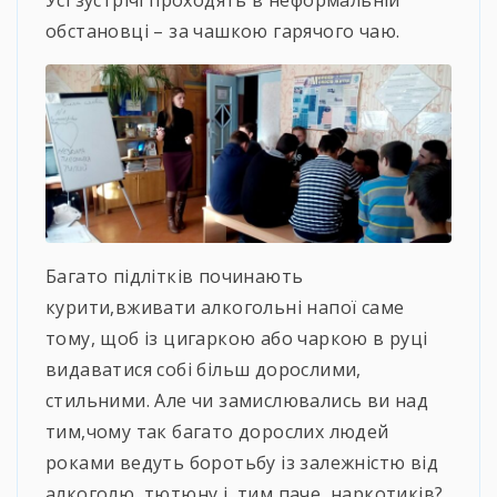
Усі зустрічі проходять в неформальній
обстановці – за чашкою гарячого чаю.
Багато підлітків починають
курити,вживати алкогольні напої саме
тому, щоб із цигаркою або чаркою в руці
видаватися собі більш дорослими,
стильними. Але чи замислювались ви над
тим,чому так багато дорослих людей
роками ведуть боротьбу із залежністю від
алкоголю, тютюну і, тим паче, наркотиків?