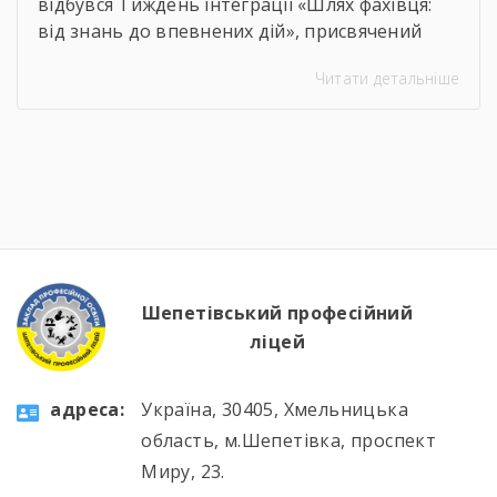
відбувся Тиждень інтеграції «Шлях фахівця:
від знань до впевнених дій», присвячений
професії слюсаря-ремонтника. Протягом
Читати детальніше
тижня здобувачі освіти брали участь в
інтелектуальних вікторинах, конкурсі фахової
майстерності, виховних заходах та відкритих
уроках, які поєднали загальноосвітню і
професійну підготовку. 🛠️📚 Такі заходи
допомагають не лише поглиблювати знання
та вдосконалювати практичні навички, а й
[…]
Шепетівський професійний
ліцей
aдресa:
Україна, 30405, Хмельницька
область, м.Шепетівка, проспект
Миру, 23.