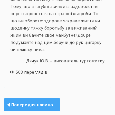
Тому, що ці згубні звички із задоволення
перетворюються на страшні хвороби. То
що ви оберете: здорове яскраве життя чи
щоденну тяжку боротьбу за виживання?
Яким ви бачите своє майбутнє?Добре
подумайте над цим,беручи до рук цигарку
чи пляшку пива.
Дячук Ю.В. – вихователь гуртожитку
508
переглядів
Навігація
Попередня новина
записів