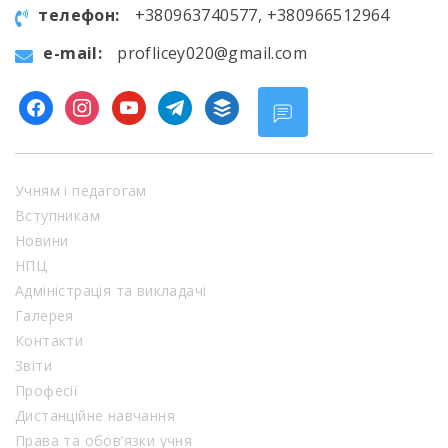
телефон:
+380963740577, +380966512964
e-mail:
proflicey020@gmail.com
facebook
instagram
youtube
telegram
buffer
Учням і педагогам
Вступникам
Новини
НПЦ
Адміністрація та викладачі
Галерея
Контакти
Звіти
Професії
Дистанційне навчання
Права та обов’язки учня