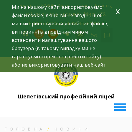
Skip
Україна, 30405, Хмельницька область,
Ми на нашому сайті використовуємо
x
to
м.Шепетівка, проспект Миру, 23.
файли cookie, якщо ви не згодні, щоб
content
ми використовували даний тип файлів,
+380963740577, +380966512964
ви повинні відповідним чином
facebook
instagram
youtube
telegram
buffer
встановити налаштування вашого
браузера (в такому випадку ми не
гарантуємо коректної роботи сайту)
або не використовувати наш веб-сайт
Шепетівський професійний ліцей
ГОЛОВНА
НОВИНИ