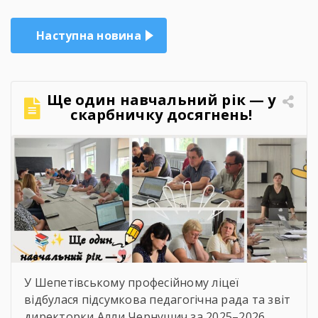
Наступна новина
Ще один навчальний рік — у
скарбничку досягнень!
У Шепетівському професійному ліцеї
відбулася підсумкова педагогічна рада та звіт
директорки Алли Чернушич за 2025–2026