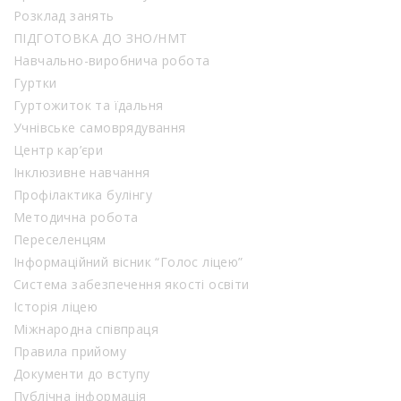
Розклад занять
ПІДГОТОВКА ДО ЗНО/НМТ
Навчально-виробнича робота
Гуртки
Гуртожиток та їдальня
Учнівське самоврядування
Центр кар’єри
Інклюзивне навчання
Профілактика булінгу
Методична робота
Переселенцям
Інформаційний вісник “Голос ліцею”
Система забезпечення якості освіти
Історія ліцею
Міжнародна співпраця
Правила прийому
Документи до вступу
Публічна інформація