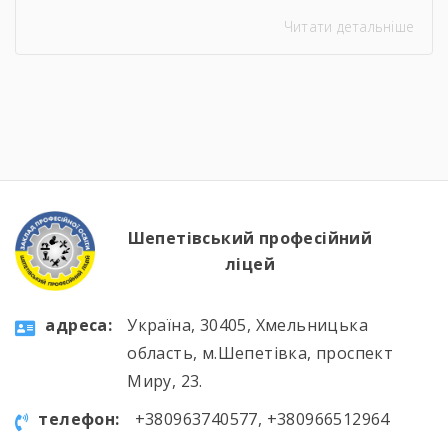
професії слюсаря-ремонтника. Протягом
Читати детальніше
тижня здобувачі освіти брали участь в
інтелектуальних вікторинах, конкурсі фахової
майстерності, виховних заходах та відкритих
уроках, які поєднали загальноосвітню і
професійну підготовку. 🛠️📚 Такі заходи
допомагають не лише поглиблювати знання
та вдосконалювати практичні навички, а й
[…]
Шепетівський професійний
ліцей
aдресa:
Україна, 30405, Хмельницька
область, м.Шепетівка, проспект
Миру, 23.
телефон:
+380963740577, +380966512964