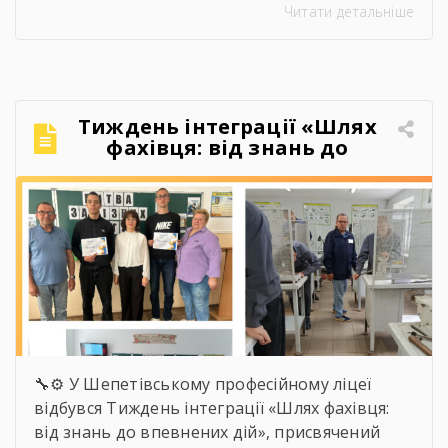
Читати детальніше
дипломами, професією в руках і впевненістю,
що можуть більше, ніж думали на початку.
Якось так непомітно промайнули пари,
практика, заліки, переживання перед
атестаціями, жарти на перервах, спільні
Тиждень інтеграції «Шлях
поїздки, фото, меми, історії, які зрозуміють […]
фахівця: від знань до
впевнених дій»
🔧⚙️ У Шепетівському професійному ліцеї
відбувся Тиждень інтеграції «Шлях фахівця:
від знань до впевнених дій», присвячений