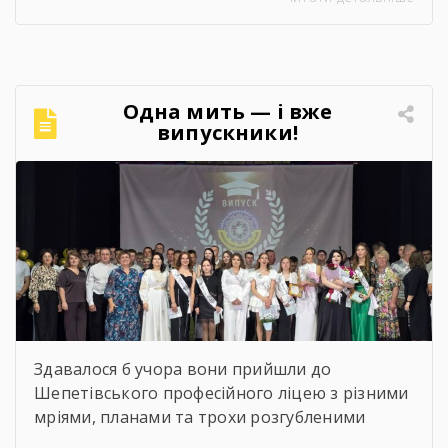
підсумки роботи закладу, проаналізовано
досягнення педагогічного та студентського
колективів, результати освітньої, виховної й
методичної діяльності, реалізовані проєкти
та партнерські ініціативи. Також окреслено
Одна мить — і вже
перспективи розвитку ліцею та пріоритетні
випускники!
завдання на майбутнє. 🤝 Цей […]
Найзворушливіші моменти
Випуску 2026
Здавалося б учора вони прийшли до
Шепетівського професійного ліцею з різними
мріями, планами та трохи розгубленими
поглядами. Сьогодні вони йдуть звідси з