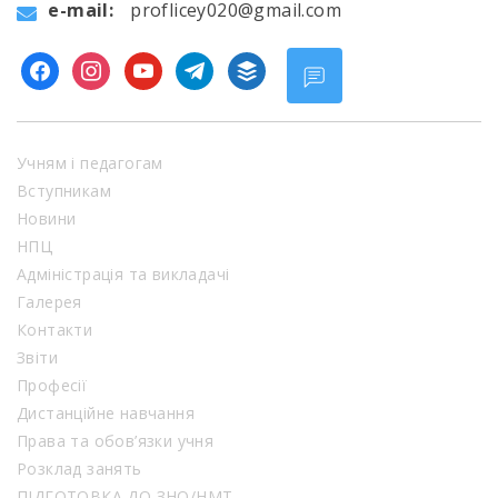
e-mail:
proflicey020@gmail.com
facebook
instagram
youtube
telegram
buffer
Учням і педагогам
Вступникам
Новини
НПЦ
Адміністрація та викладачі
Галерея
Контакти
Звіти
Професії
Дистанційне навчання
Права та обов’язки учня
Розклад занять
ПІДГОТОВКА ДО ЗНО/НМТ