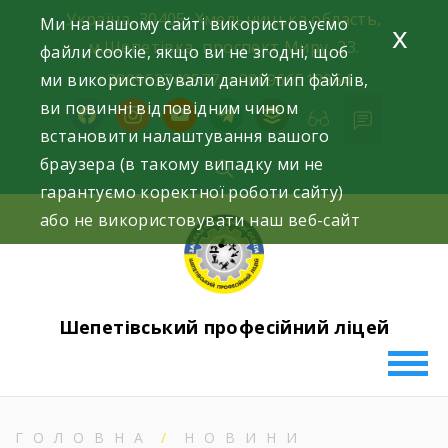
Skip
Україна, 30405, Хмельницька область,
Ми на нашому сайті використовуємо
x
to
м.Шепетівка, проспект Миру, 23.
файли cookie, якщо ви не згодні, щоб
content
ми використовували даний тип файлів,
+380963740577, +380966512964
ви повинні відповідним чином
facebook
instagram
youtube
telegram
buffer
встановити налаштування вашого
браузера (в такому випадку ми не
гарантуємо коректної роботи сайту)
або не використовувати наш веб-сайт
Шепетівський професійний ліцей
ГОЛОВНА
НОВИНИ