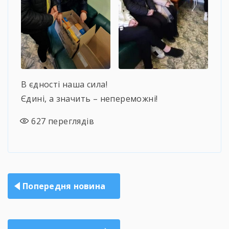
В єдності наша сила!
Єдині, а значить – непереможні!
627
переглядів
Навігація
Попередня новина
записів