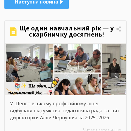
Наступна новина
Ще один навчальний рік — у
скарбничку досягнень!
У Шепетівському професійному ліцеї
відбулася підсумкова педагогічна рада та звіт
директорки Алли Чернушич за 2025–2026
навчальний рік. 📊 Під час звіту було підбито
Читати детальніше