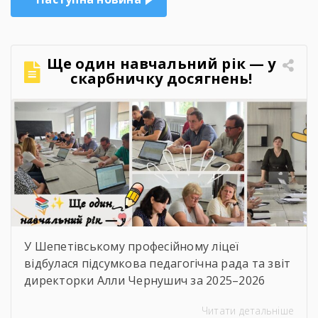
Ще один навчальний рік — у
скарбничку досягнень!
У Шепетівському професійному ліцеї
відбулася підсумкова педагогічна рада та звіт
директорки Алли Чернушич за 2025–2026
навчальний рік. 📊 Під час звіту було підбито
Читати детальніше
підсумки роботи закладу, проаналізовано