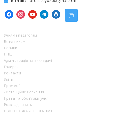
e-mail:
proflicey020@gmail.com
facebook
instagram
youtube
telegram
buffer
Учням і педагогам
Вступникам
Новини
НПЦ
Адміністрація та викладачі
Галерея
Контакти
Звіти
Професії
Дистанційне навчання
Права та обов’язки учня
Розклад занять
ПІДГОТОВКА ДО ЗНО/НМТ