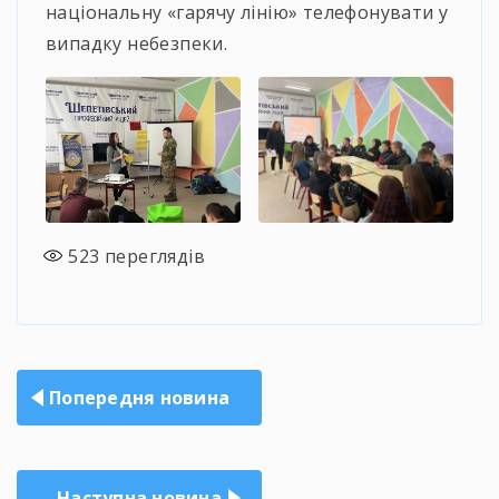
національну «гарячу лінію» телефонувати у
випадку небезпеки.
523
переглядів
Навігація
Попередня новина
записів
Наступна новина