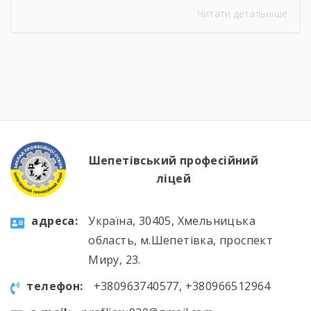
професії слюсаря-ремонтника. Протягом
Читати детальніше
тижня здобувачі освіти брали участь в
інтелектуальних вікторинах, конкурсі фахової
майстерності, виховних заходах та відкритих
уроках, які поєднали загальноосвітню і
професійну підготовку. 🛠️📚 Такі заходи
допомагають не лише поглиблювати знання
та вдосконалювати практичні навички, а й
[…]
Шепетівський професійний
ліцей
aдресa:
Україна, 30405, Хмельницька
область, м.Шепетівка, проспект
Миру, 23.
телефон:
+380963740577, +380966512964