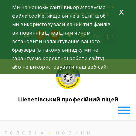
Skip
Україна, 30405, Хмельницька область,
Ми на нашому сайті використовуємо
x
to
м.Шепетівка, проспект Миру, 23.
файли cookie, якщо ви не згодні, щоб
content
ми використовували даний тип файлів,
+380963740577, +380966512964
ви повинні відповідним чином
facebook
instagram
youtube
telegram
buffer
встановити налаштування вашого
браузера (в такому випадку ми не
гарантуємо коректної роботи сайту)
або не використовувати наш веб-сайт
Шепетівський професійний ліцей
ГОЛОВНА
НОВИНИ