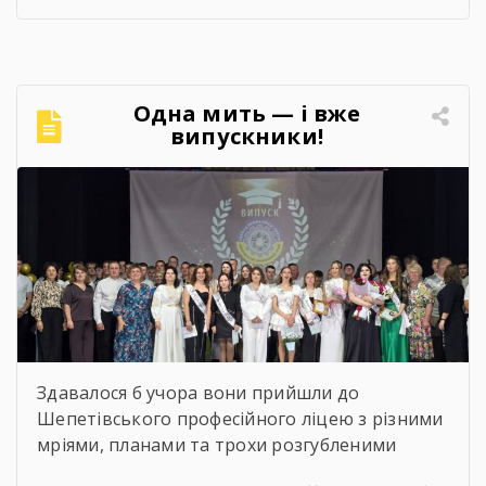
досягнення педагогічного та студентського
колективів, результати освітньої, виховної й
методичної діяльності, реалізовані проєкти
та партнерські ініціативи. Також окреслено
Одна мить — і вже
перспективи розвитку ліцею та пріоритетні
випускники!
завдання на майбутнє. 🤝 Цей […]
Найзворушливіші моменти
Випуску 2026
Здавалося б учора вони прийшли до
Шепетівського професійного ліцею з різними
мріями, планами та трохи розгубленими
поглядами. Сьогодні вони йдуть звідси з