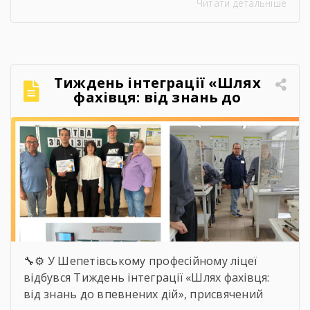
Читати детальніше
дипломами, професією в руках і впевненістю,
що можуть більше, ніж думали на початку.
Якось так непомітно промайнули пари,
практика, заліки, переживання перед
атестаціями, жарти на перервах, спільні
Тиждень інтеграції «Шлях
поїздки, фото, меми, історії, які зрозуміють […]
фахівця: від знань до
впевнених дій»
🔧⚙️ У Шепетівському професійному ліцеї
відбувся Тиждень інтеграції «Шлях фахівця:
від знань до впевнених дій», присвячений