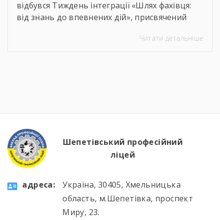
відбувся Тиждень інтеграції «Шлях фахівця:
від знань до впевнених дій», присвячений
професії слюсаря-ремонтника. Протягом
Читати детальніше
тижня здобувачі освіти брали участь в
інтелектуальних вікторинах, конкурсі фахової
майстерності, виховних заходах та відкритих
уроках, які поєднали загальноосвітню і
професійну підготовку. 🛠️📚 Такі заходи
допомагають не лише поглиблювати знання
та вдосконалювати практичні навички, а й
[…]
Шепетівський професійний
ліцей
aдресa:
Україна, 30405, Хмельницька
область, м.Шепетівка, проспект
Миру, 23.