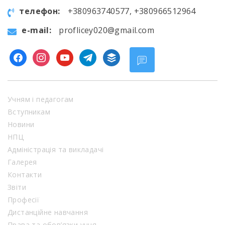
телефон:
+380963740577, +380966512964
e-mail:
proflicey020@gmail.com
facebook
instagram
youtube
telegram
buffer
Учням і педагогам
Вступникам
Новини
НПЦ
Адміністрація та викладачі
Галерея
Контакти
Звіти
Професії
Дистанційне навчання
Права та обов’язки учня