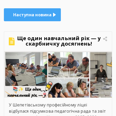
Наступна новина
Ще один навчальний рік — у
скарбничку досягнень!
У Шепетівському професійному ліцеї
відбулася підсумкова педагогічна рада та звіт