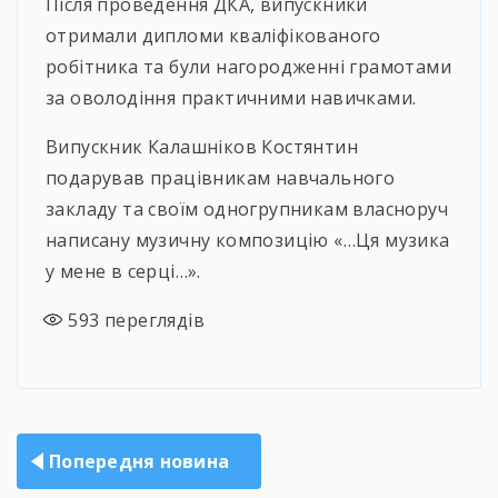
Після проведення ДКА, випускники
отримали дипломи кваліфікованого
робітника та були нагородженні грамотами
за оволодіння практичними навичками.
Випускник Калашніков Костянтин
подарував працівникам навчального
закладу та своїм одногрупникам власноруч
написану музичну композицію «…Ця музика
у мене в серці…».
593
переглядів
Навігація
Попередня новина
записів