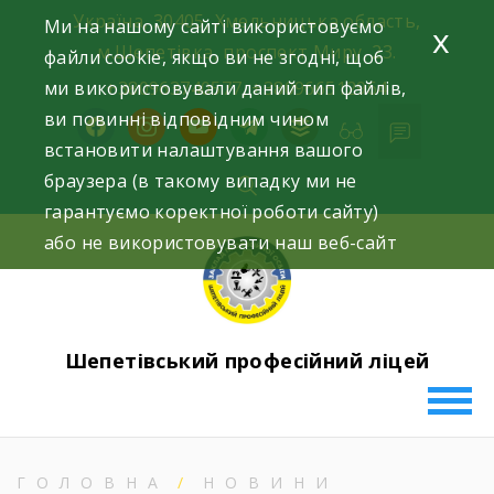
Skip
Україна, 30405, Хмельницька область,
Ми на нашому сайті використовуємо
x
to
м.Шепетівка, проспект Миру, 23.
файли cookie, якщо ви не згодні, щоб
content
ми використовували даний тип файлів,
+380963740577, +380966512964
ви повинні відповідним чином
facebook
instagram
youtube
telegram
buffer
встановити налаштування вашого
браузера (в такому випадку ми не
гарантуємо коректної роботи сайту)
або не використовувати наш веб-сайт
Шепетівський професійний ліцей
ГОЛОВНА
НОВИНИ