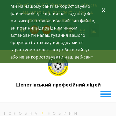
Skip
Україна, 30405, Хмельницька область,
Ми на нашому сайті використовуємо
x
to
м.Шепетівка, проспект Миру, 23.
файли cookie, якщо ви не згодні, щоб
content
ми використовували даний тип файлів,
+380963740577, +380966512964
ви повинні відповідним чином
facebook
instagram
youtube
telegram
buffer
встановити налаштування вашого
браузера (в такому випадку ми не
гарантуємо коректної роботи сайту)
або не використовувати наш веб-сайт
Шепетівський професійний ліцей
ГОЛОВНА
НОВИНИ