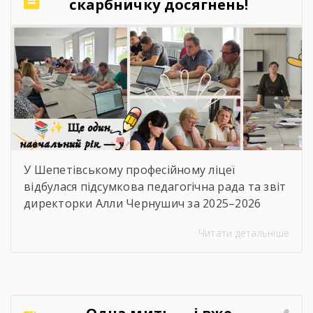
скарбничку досягнень!
У Шепетівському професійному ліцеї
відбулася підсумкова педагогічна рада та звіт
директорки Алли Чернушич за 2025–2026
навчальний рік. 📊 Під час звіту було підбито
Читати детальніше
підсумки роботи закладу, проаналізовано
досягнення педагогічного та студентського
колективів, результати освітньої, виховної й
методичної діяльності, реалізовані проєкти
та партнерські ініціативи. Також окреслено
Одна мить — і вже