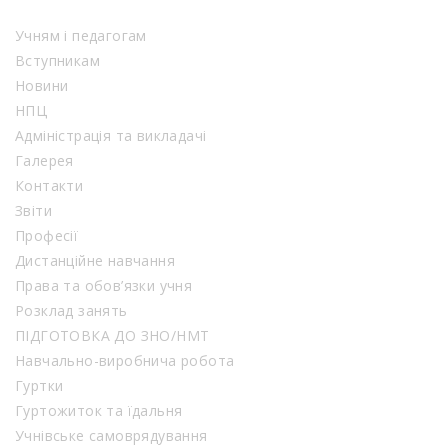
Учням і педагогам
Вступникам
Новини
НПЦ
Адміністрація та викладачі
Галерея
Контакти
Звіти
Професії
Дистанційне навчання
Права та обов’язки учня
Розклад занять
ПІДГОТОВКА ДО ЗНО/НМТ
Навчально-виробнича робота
Гуртки
Гуртожиток та їдальня
Учнівське самоврядування