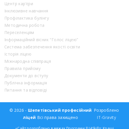
Центр кар’єри
Інклюзивне навчання
Профілактика булінгу
Методична робота
Переселенцям
Інформаційний вісник “Голос ліцею”
Система забезпечення якості освіти
Історія ліцею
Міжнародна співпраця
Правила прийому
Документи до вступу
Публічна інформація
Питання та відповіді
© 2026 -
Шепетівський професійний
Розроблено
ліцей
Всі права захищено
IT-Gravity
«Сайт розроблено в межах Програми EU4Skills: Кращі