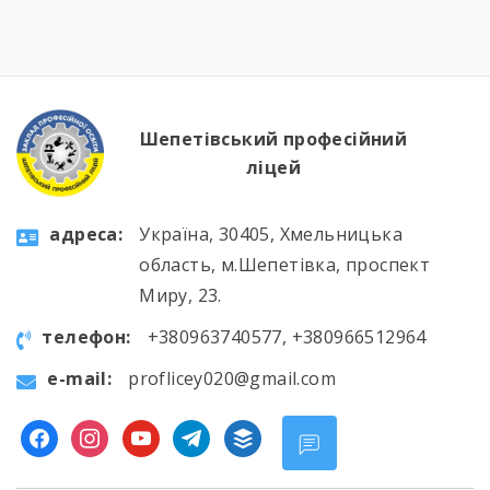
професійну підготовку. 🛠️📚 Такі заходи
допомагають не лише поглиблювати знання
та вдосконалювати практичні навички, а й
[…]
Шепетівський професійний
ліцей
aдресa:
Україна, 30405, Хмельницька
область, м.Шепетівка, проспект
Миру, 23.
телефон:
+380963740577, +380966512964
e-mail:
proflicey020@gmail.com
facebook
instagram
youtube
telegram
buffer