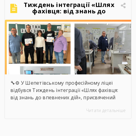
атестаціями, жарти на перервах, спільні
Тиждень інтеграції «Шлях
поїздки, фото, меми, історії, які зрозуміють […]
фахівця: від знань до
впевнених дій»
🔧⚙️ У Шепетівському професійному ліцеї
відбувся Тиждень інтеграції «Шлях фахівця:
від знань до впевнених дій», присвячений
професії слюсаря-ремонтника. Протягом
Читати детальніше
тижня здобувачі освіти брали участь в
інтелектуальних вікторинах, конкурсі фахової
майстерності, виховних заходах та відкритих
уроках, які поєднали загальноосвітню і