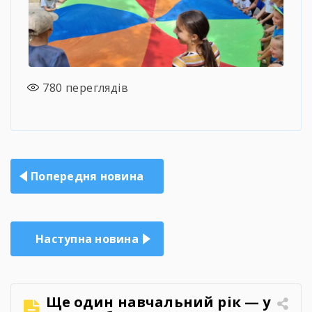
780
переглядів
Навігація
Попередня новина
записів
Наступна новина
Ще один навчальний рік — у