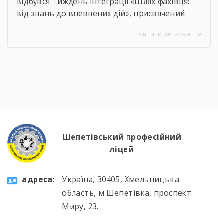
відбувся Тиждень інтеграції «Шлях фахівця:
від знань до впевнених дій», присвячений
професії слюсаря-ремонтника. Протягом
Читати детальніше
тижня здобувачі освіти брали участь в
інтелектуальних вікторинах, конкурсі фахової
майстерності, виховних заходах та відкритих
уроках, які поєднали загальноосвітню і
професійну підготовку. 🛠️📚 Такі заходи
допомагають не лише поглиблювати знання
та вдосконалювати практичні навички, а й
[…]
Шепетівський професійний
ліцей
aдресa:
Україна, 30405, Хмельницька
область, м.Шепетівка, проспект
Миру, 23.