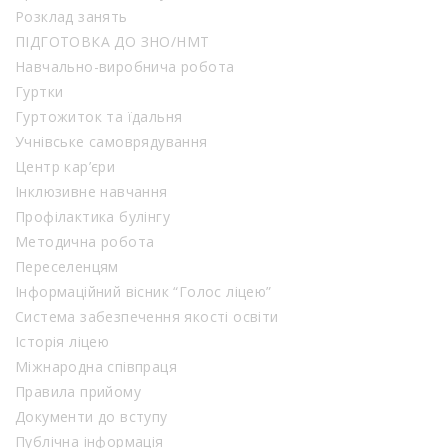
Розклад занять
ПІДГОТОВКА ДО ЗНО/НМТ
Навчально-виробнича робота
Гуртки
Гуртожиток та їдальня
Учнівське самоврядування
Центр кар’єри
Інклюзивне навчання
Профілактика булінгу
Методична робота
Переселенцям
Інформаційний вісник “Голос ліцею”
Система забезпечення якості освіти
Історія ліцею
Міжнародна співпраця
Правила прийому
Документи до вступу
Публічна інформація