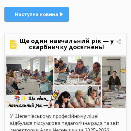
Наступна новина
Ще один навчальний рік — у
скарбничку досягнень!
У Шепетівському професійному ліцеї
відбулася підсумкова педагогічна рада та звіт
директорки Алли Чернушич за 2025–2026