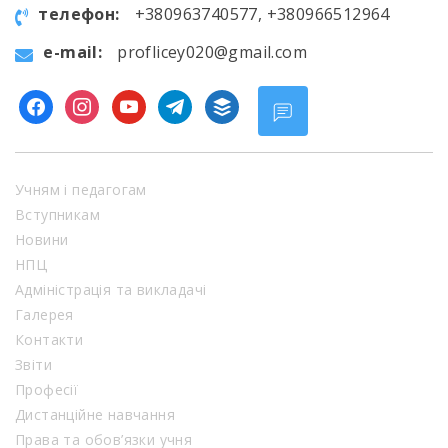
телефон:
+380963740577, +380966512964
e-mail:
proflicey020@gmail.com
facebook
instagram
youtube
telegram
buffer
Учням і педагогам
Вступникам
Новини
НПЦ
Адміністрація та викладачі
Галерея
Контакти
Звіти
Професії
Дистанційне навчання
Права та обов’язки учня