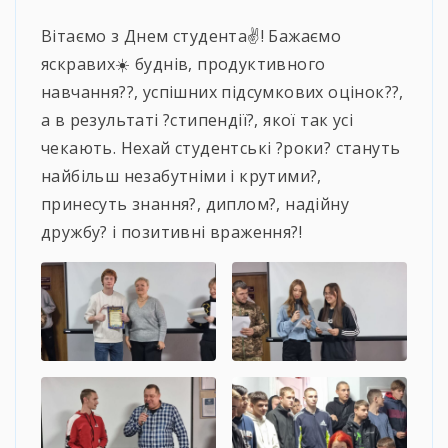
Вітаємо з Днем студента✌️! Бажаємо
яскравих☀️ буднів, продуктивного
навчання?‍?, успішних підсумкових оцінок?‍?,
а в результаті ?стипендії?, якої так усі
чекають. Нехай студентські ?роки? стануть
найбільш незабутніми і крутими?,
принесуть знання?, диплом?, надійну
дружбу? і позитивні враження?!