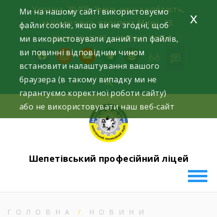
Skip
Україна, 30405, Хмельницька область,
Ми на нашому сайті використовуємо
x
to
м.Шепетівка, проспект Миру, 23.
файли cookie, якщо ви не згодні, щоб
content
ми використовували даний тип файлів,
+380963740577, +380966512964
ви повинні відповідним чином
facebook
instagram
youtube
telegram
buffer
встановити налаштування вашого
браузера (в такому випадку ми не
гарантуємо коректної роботи сайту)
або не використовувати наш веб-сайт
Шепетівський професійний ліцей
ГОЛОВНА
НОВИНИ