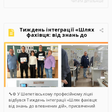
Читати детальніше
дипломами, професією в руках і впевненістю,
що можуть більше, ніж думали на початку.
Якось так непомітно промайнули пари,
практика, заліки, переживання перед
атестаціями, жарти на перервах, спільні
Тиждень інтеграції «Шлях
поїздки, фото, меми, історії, які зрозуміють […]
фахівця: від знань до
впевнених дій»
🔧⚙️ У Шепетівському професійному ліцеї
відбувся Тиждень інтеграції «Шлях фахівця:
від знань до впевнених дій», присвячений
професії слюсаря-ремонтника. Протягом