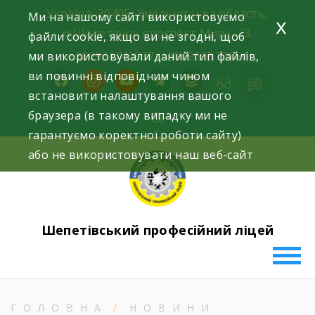
Skip
Україна, 30405, Хмельницька область,
Ми на нашому сайті використовуємо
x
to
м.Шепетівка, проспект Миру, 23.
файли cookie, якщо ви не згодні, щоб
content
ми використовували даний тип файлів,
+380963740577, +380966512964
ви повинні відповідним чином
facebook
instagram
youtube
telegram
buffer
встановити налаштування вашого
браузера (в такому випадку ми не
гарантуємо коректної роботи сайту)
або не використовувати наш веб-сайт
Шепетівський професійний ліцей
ГОЛОВНА
НОВИНИ