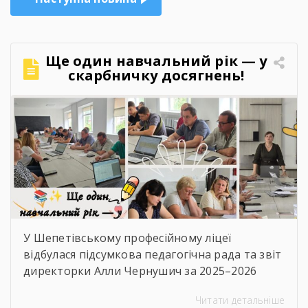
Ще один навчальний рік — у
скарбничку досягнень!
У Шепетівському професійному ліцеї
відбулася підсумкова педагогічна рада та звіт
директорки Алли Чернушич за 2025–2026
навчальний рік. 📊 Під час звіту було підбито
Читати детальніше
підсумки роботи закладу, проаналізовано