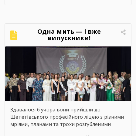
досягнення педагогічного та студентського
колективів, результати освітньої, виховної й
методичної діяльності, реалізовані проєкти
та партнерські ініціативи. Також окреслено
Одна мить — і вже
перспективи розвитку ліцею та пріоритетні
випускники!
завдання на майбутнє. 🤝 Цей […]
Найзворушливіші моменти
Випуску 2026
Здавалося б учора вони прийшли до
Шепетівського професійного ліцею з різними
мріями, планами та трохи розгубленими
поглядами. Сьогодні вони йдуть звідси з