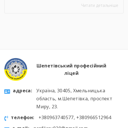
Читати детальніше
тижня здобувачі освіти брали участь в
інтелектуальних вікторинах, конкурсі фахової
майстерності, виховних заходах та відкритих
уроках, які поєднали загальноосвітню і
професійну підготовку. 🛠️📚 Такі заходи
допомагають не лише поглиблювати знання
та вдосконалювати практичні навички, а й
[…]
Шепетівський професійний
ліцей
aдресa:
Україна, 30405, Хмельницька
область, м.Шепетівка, проспект
Миру, 23.
телефон:
+380963740577, +380966512964