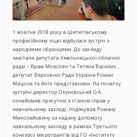
1 жовтня 2018 року в Шепетівському
професійному ліцеї відбулася зустріч з
народними обранцями. До закладу
завітали депутати Хмельницької обласної
ради – Врам Мовсісян та Тетяна Василик ,
депутат Верховної Ради України Роман
Мацола та його представники. На початку
зустрічі директор Окунєвський О.А.
ознайомив присутніх з станом справ у
навчальному закладі, подякував Роману
Миколайовичу за надану допомогу
навчальному закладу в рамках Третього
конкурсу мікрогрантів від ГО «Інституту