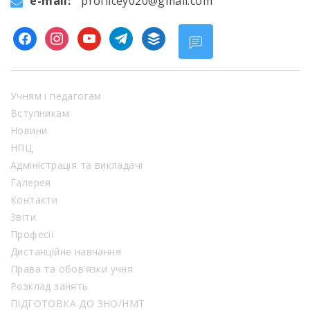
e-mail:
proflicey020@gmail.com
facebook
instagram
youtube
telegram
buffer
Учням і педагогам
Вступникам
Новини
НПЦ
Адміністрація та викладачі
Галерея
Контакти
Звіти
Професії
Дистанційне навчання
Права та обов’язки учня
Розклад занять
ПІДГОТОВКА ДО ЗНО/НМТ