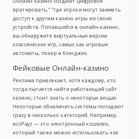
Онлайн-казино создают цифровое
вратировать,” “где игроки могут заиметь
доступ к другим казино игры же своих
устройств. Попавшийся в онлайн-казино,
вы обнаружите виртуальные версии
классических игр, самых как игровые
автоматы, покер и блэкджек.
Фейковые Онлайн-казино
Реклама привлекает, хотя каждому, кто
тогда пытается найти работающий сайт
казино, стоит знать о некоторых вещах.
Некоторые обналичить системы попадают
сразу в несколько категорий. Например,
ecoPayz — это электронный кошелек,
который также можно использовать как