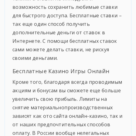
возможность сохранить любимые ставки
для быстрого доступа. Бесплатные ставки –
так еще один способ получить
дополнительные деньги от ставок в
Интернете. С помощи бесплатных ставок
сами можете делать ставки, не рискуя
своими деньгами.
Бесплатные Казино Игры Онлайн
Кроме того, благодаря всегда проводимым
акциям и бонусам вы сможете еще больше
увеличить свою прибыль. Лимиты на
снятие материальнопроизводственных
зависят как ото сайта онлайн-казино, так и
от наших предпочтительных способов
оплату. В России вообще нелегальных