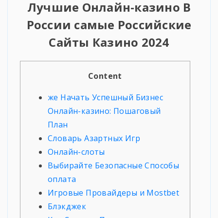
Лучшие Онлайн-казино В
России самые Российские
Сайты Казино 2024
Content
же Начать Успешный Бизнес
Онлайн-казино: Пошаговый
План
Словарь Азартных Игр
Онлайн-слоты
Выбирайте Безопасные Способы
оплата
Игровые Провайдеры и Mostbet
Блэкджек