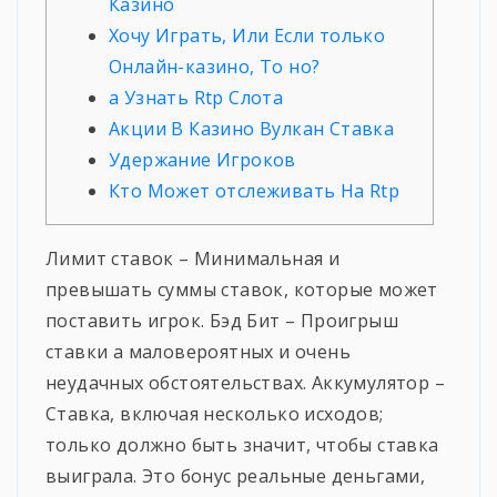
Казино
Хочу Играть, Или Если только
Онлайн-казино, То но?
а Узнать Rtp Слота
Акции В Казино Вулкан Ставка
Удержание Игроков
Кто Может отслеживать На Rtp
Лимит ставок – Минимальная и
превышать суммы ставок, которые может
поставить игрок. Бэд Бит – Проигрыш
ставки а маловероятных и очень
неудачных обстоятельствах. Аккумулятор –
Ставка, включая несколько исходов;
только должно быть значит, чтобы ставка
выиграла. Это бонус реальные деньгами,