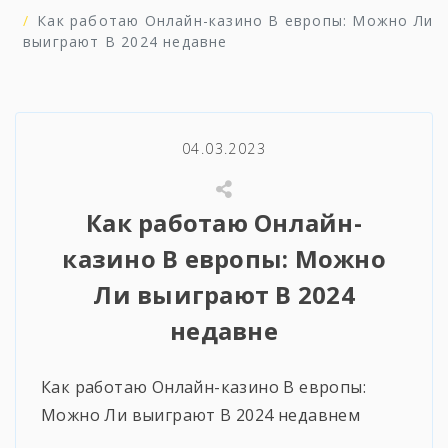
Как работаю Онлайн-казино В европы: Можно Ли
выиграют В 2024 недавне
04.03.2023
Как работаю Онлайн-
казино В европы: Можно
Ли выиграют В 2024
недавне
Как работаю Онлайн-казино В европы:
Можно Ли выиграют В 2024 недавнем