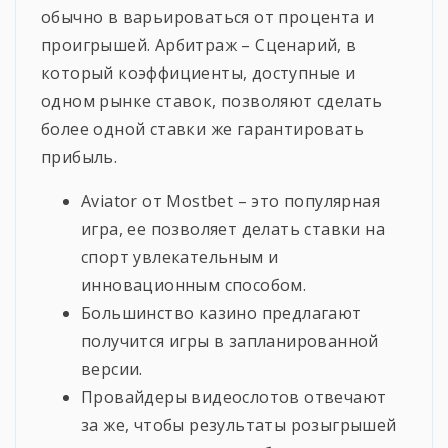
обычно в варьироваться от процента и
проигрышей. Арбитраж – Сценарий, в
который коэффициенты, доступные и
одном рынке ставок, позволяют сделать
более одной ставки же гарантировать
прибыль.
Aviator от Mostbet – это популярная
игра, ее позволяет делать ставки на
спорт увлекательным и
инновационным способом.
Большинство казино предлагают
получится игры в запланированной
версии.
Провайдеры видеослотов отвечают
за же, чтобы результаты розыгрышей