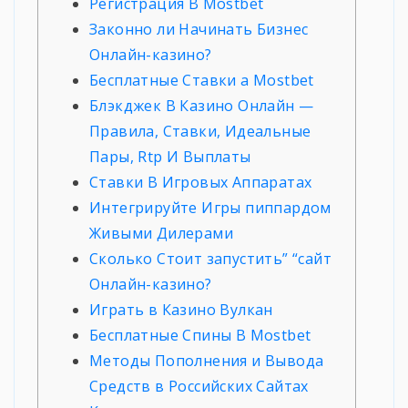
Регистрация В Mostbet
Законно ли Начинать Бизнес
Онлайн-казино?
Бесплатные Ставки а Mostbet
Блэкджек В Казино Онлайн —
Правила, Ставки, Идеальные
Пары, Rtp И Выплаты
Ставки В Игровых Аппаратах
Интегрируйте Игры пиппардом
Живыми Дилерами
Сколько Стоит запустить” “сайт
Онлайн-казино?
Играть в Казино Вулкан
Бесплатные Спины В Mostbet
Методы Пополнения и Вывода
Средств в Российских Сайтах