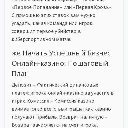
«Первое Попадание» или «Первая Кровь».
С помощью этих ставок вам нужно
угадать, какая команда или игрок
совершит первое убийство в
киберспортивном матче.
же Начать Успешный Бизнес
Онлайн-казино: Пошаговый
План
Депозит – Фактический финансовые
платеж игрока онлайн-казино за участие в
играх. Комиссия – Комиссия казино
взимается со всего выигрыша; как казино
получают прибыль. Возврат наличную –
Возврат зачисляется на счет игрока,