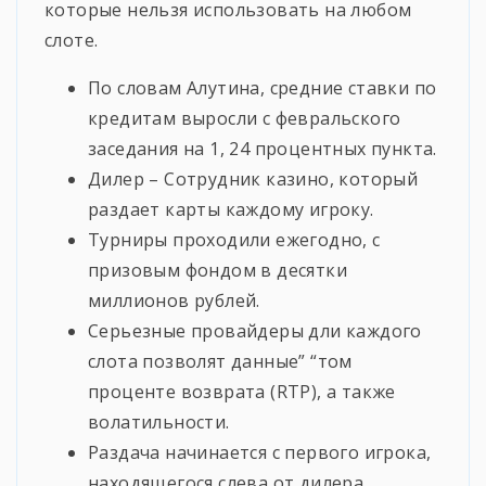
которые нельзя использовать на любом
слоте.
По словам Алутина, средние ставки по
кредитам выросли с февральского
заседания на 1, 24 процентных пункта.
Дилер – Сотрудник казино, который
раздает карты каждому игроку.
Турниры проходили ежегодно, с
призовым фондом в десятки
миллионов рублей.
Серьезные провайдеры дли каждого
слота позволят данные” “том
проценте возврата (RTP), а также
волатильности.
Раздача начинается с первого игрока,
находящегося слева от дилера,