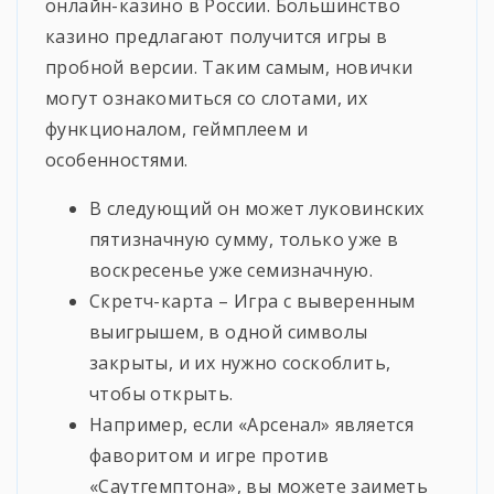
онлайн-казино в России. Большинство
казино предлагают получится игры в
пробной версии. Таким самым, новички
могут ознакомиться со слотами, их
функционалом, геймплеем и
особенностями.
В следующий он может луковинских
пятизначную сумму, только уже в
воскресенье уже семизначную.
Скретч-карта – Игра с выверенным
выигрышем, в одной символы
закрыты, и их нужно соскоблить,
чтобы открыть.
Например, если «Арсенал» является
фаворитом и игре против
«Саутгемптона», вы можете заиметь