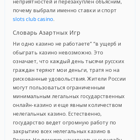
неприятностей и перезакуплен объясним,
почему выбрали именно ставки и спорт
slots club casino
.
Словарь Азартных Игр
Ни одно казино не работаете” “в ущерб и
обыграть казино невозможно. Это
означает, что каждый день тысячи русских
граждан теряют мои деньги, тратя но на
рискованные удовольствия. Жители России
могут пользоваться ограниченным
минимальным легальных государственных
онлайн-казино и еще явным количеством
нелегальных казино. Естественно,
государство ведет огромную работу по
закрытию всех нелегальных казино в