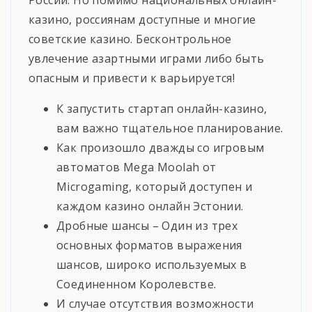
России. Но помимо национальных онлайн-
казино, россиянам доступные и многие
советские казино. Бесконтрольное
увлечение азартными играми либо быть
опасным и привести к варьируется!
К запустить стартап онлайн-казино,
вам важно тщательное планирование.
Как произошло дважды со игровым
автоматов Mega Moolah от
Microgaming, который доступен и
каждом казино онлайн Эстонии.
Дробные шансы – Один из трех
основных форматов выражения
шансов, широко используемых в
Соединенном Королевстве.
И случае отсутствия возможности