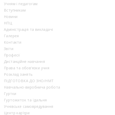
Учням і педагогам
Вступникам
Новини
НПЦ
Адміністрація та викладачі
Галерея
Контакти
Звіти
Професії
Дистанційне навчання
Права та обов’язки учня
Розклад занять
ПІДГОТОВКА ДО ЗНО/НМТ
Навчально-виробнича робота
Гуртки
Гуртожиток та їдальня
Учнівське самоврядування
Центр кар’єри