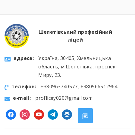
Шепетівський професійний
ліцей
aдресa:
Україна, 30405, Хмельницька
область, м.Шепетівка, проспект
Миру, 23.
телефон:
+380963740577, +380966512964
e-mail:
proflicey020@gmail.com
facebook
instagram
youtube
telegram
buffer