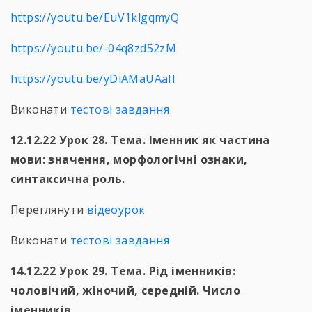
https://youtu.be/EuV1klgqmyQ
https://youtu.be/-04q8zd52zM
https://youtu.be/yDiAMaUAaII
Виконати
тестові завдання
12.12.22 Урок 28. Тема. Іменник як частина
мови: значення, морфологічні ознаки,
синтаксична роль.
Переглянути
відеоурок
Виконати
тестові завдання
14.12.22 Урок 29. Тема. Рід іменників:
чоловічий, жіночий, середній. Число
іменників.