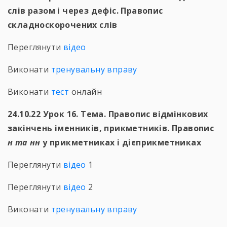
слів разом і через дефіс. Правопис
складноскорочених слів
Переглянути
відео
Виконати
тренувальну вправу
Виконати
тест
онлайн
24.10.22 Урок 16. Тема. Правопис відмінкових
закінчень іменників, прикметників. Правопис
н та нн
у прикметниках і дієприкметниках
Переглянути
відео
1
Переглянути
відео
2
Виконати
тренувальну вправу