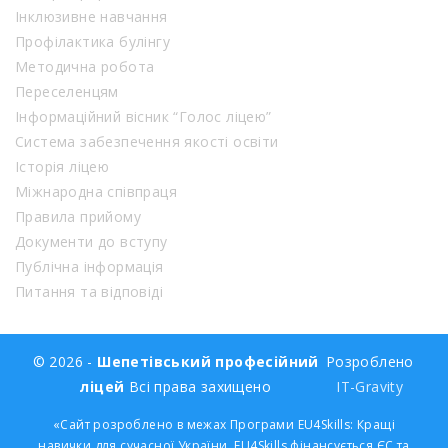
Інклюзивне навчання
Профілактика булінгу
Методична робота
Переселенцям
Інформаційний вісник “Голос ліцею”
Система забезпечення якості освіти
Історія ліцею
Міжнародна співпраця
Правила прийому
Документи до вступу
Публічна інформація
Питання та відповіді
© 2026 -
Шепетівський професійний
Розроблено
ліцей
Всі права захищено
IT-Gravity
«Сайт розроблено в межах Програми EU4Skills: Кращі
навички для сучасної України. EU4Skills фінансується ЄС та