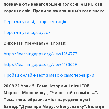
позначають ненаголошені голосні [е],[и],[о] в
коренях слів. Правила вживання м’якого знака
Переглянути відеопрезентацію
Переглянути відеоурок
Виконати тренувальні вправи:
https://learningapps.org/view1264777
https://learningapps.org/view4493669
Пройти онлайн-тест з метою самоперевірки
20.09.22 Урок 5. Тема. Історичні пісні “Ой
Морозе, Морозенку”, “Чи не той то хміль…”.
Тематика, образи, зміст народних дум і
балад. “Дума про Марусю Богуславку”. Балада