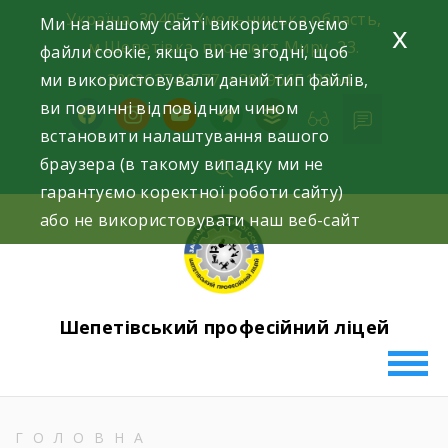
Skip
Україна, 30405, Хмельницька область,
Ми на нашому сайті використовуємо
x
to
м.Шепетівка, проспект Миру, 23.
файли cookie, якщо ви не згодні, щоб
content
ми використовували даний тип файлів,
+380963740577, +380966512964
ви повинні відповідним чином
facebook
instagram
youtube
telegram
buffer
встановити налаштування вашого
браузера (в такому випадку ми не
гарантуємо коректної роботи сайту)
або не використовувати наш веб-сайт
Шепетівський професійний ліцей
ГОЛОВНА