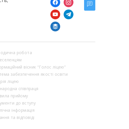
сть,
facebook
instagram
youtube
telegram
buffer
одична робота
еселенцям
ормаційний вісник “Голос ліцею”
тема забезпечення якості освіти
орія ліцею
народна співпраця
вила прийому
ументи до вступу
лічна інформація
ання та відповіді