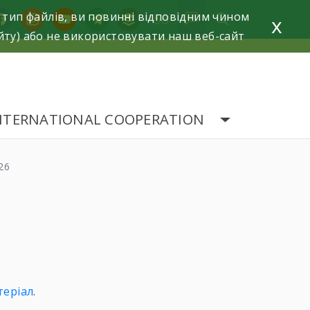
 тип файлів, ви повинні відповідним чином
acebook
instagram
youtube
telegram
buffer
x
йту) або не використовувати наш веб-сайт
NTERNATIONAL COOPERATION
26
теріал
.