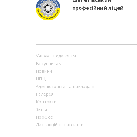
Шепетівський
професійний ліцей
Учням і педагогам
Вступникам
Новини
НПЦ
Адміністрація та викладачі
Галерея
Контакти
Звіти
Професії
Дистанційне навчання