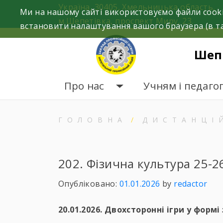
Skip
Україна, 30405, Хмельницька область,
Ми на нашому сайті використовуємо файли cooki
to
м.Шепетівка, проспект Миру, 23.
встановити налаштування вашого браузера (в та
content
Шеп
Про нас
Учням і педаго
ГОЛОВНА
ДИСТАНЦІ
202. Фізична культура 25-2
Опубліковано:
01.01.2026
by
redactor
20.01.2026. Двохсторонні ігри у формі