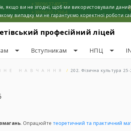
+380963740577,
e, якщо ви не згодні, щоб ми використовували даний
f
+380966512964
кому випадку ми не гарантуємо коректної роботи са
етівський професійний ліцей
гам
Вступникам
НПЦ
I
ЙНЕ НАВЧАННЯ
202. Фізична культура 25-
6
 змагань
. Опрацюйте
теоретичний та практичний ма