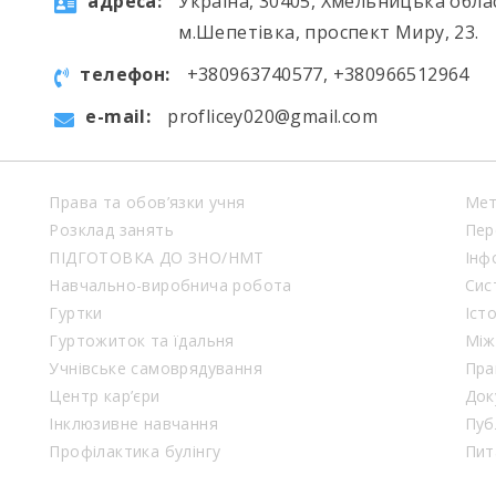
aдресa:
Україна, 30405, Хмельницька обла
м.Шепетівка, проспект Миру, 23.
телефон:
+380963740577, +380966512964
e-mail:
proflicey020@gmail.com
Права та обов’язки учня
Мет
Розклад занять
Пер
ПІДГОТОВКА ДО ЗНО/НМТ
Інф
Навчально-виробнича робота
Сис
Гуртки
Іст
Гуртожиток та їдальня
Між
Учнівське самоврядування
Пра
Центр кар’єри
Док
Інклюзивне навчання
Пуб
Профілактика булінгу
Пит