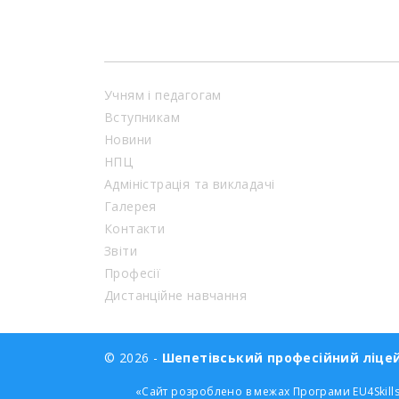
Учням і педагогам
Вступникам
Новини
НПЦ
Адміністрація та викладачі
Галерея
Контакти
Звіти
Професії
Дистанційне навчання
© 2026 -
Шепетівський професійний ліце
«Сайт розроблено в межах Програми EU4Skills