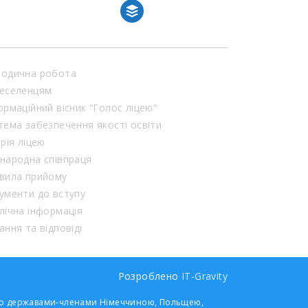
buffer
одична робота
еселенцям
ормаційний вісник “Голос ліцею”
тема забезпечення якості освіти
орія ліцею
народна співпраця
вила прийому
ументи до вступу
лічна інформація
ання та відповіді
Розроблено
IT-Gravity
 його державами-членами Німеччиною, Польщею,