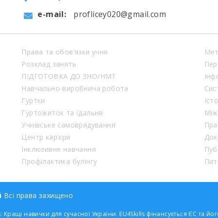
e-mail:
proflicey020@gmail.com
Права та обов’язки учня
Мет
Розклад занять
Пер
ПІДГОТОВКА ДО ЗНО/НМТ
Інф
Навчально-виробнича робота
Сис
Гуртки
Іст
Гуртожиток та їдальня
Між
Учнівське самоврядування
Пра
Центр кар’єри
Док
Інклюзивне навчання
Пуб
Профілактика булінгу
Пит
й
Всі права захищено
: Кращі навички для сучасної України. EU4Skills фінансується ЄС та