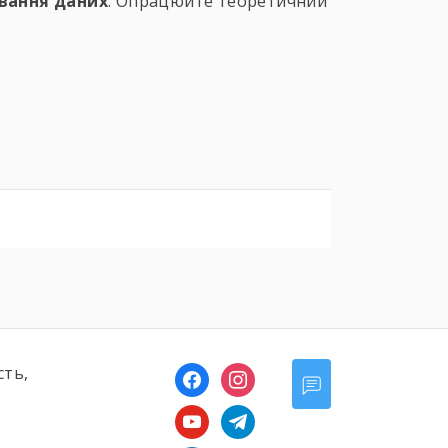
вання даних
. Опрацюйте теоретичний
сть,
facebook
instagram
youtube
telegram