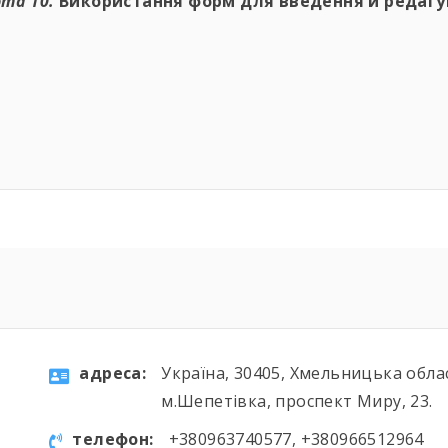
та 10.
Використання форм для введення й редагу
aдресa:
Україна, 30405, Хмельницька обла
м.Шепетівка, проспект Миру, 23.
телефон:
+380963740577, +380966512964