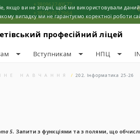
+380963740577,
e, якщо ви не згодні, щоб ми використовували даний
f
+380966512964
кому випадку ми не гарантуємо коректної роботи са
етівський професійний ліцей
гам
Вступникам
НПЦ
I
ЙНЕ НАВЧАННЯ
202. Інформатика 25-26
ота 5.
Запити з функціями та з полями, що обчис