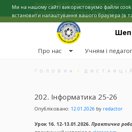
Skip
Україна, 30405, Хмельницька область,
Ми на нашому сайті використовуємо файли cooki
to
м.Шепетівка, проспект Миру, 23.
встановити налаштування вашого браузера (в та
content
Шеп
Про нас
Учням і педаго
ГОЛОВНА
ДИСТАНЦІ
202. Інформатика 25-26
Опубліковано:
12.01.2026
by
redactor
Урок 16. 12-13.01.2026.
Практична роб