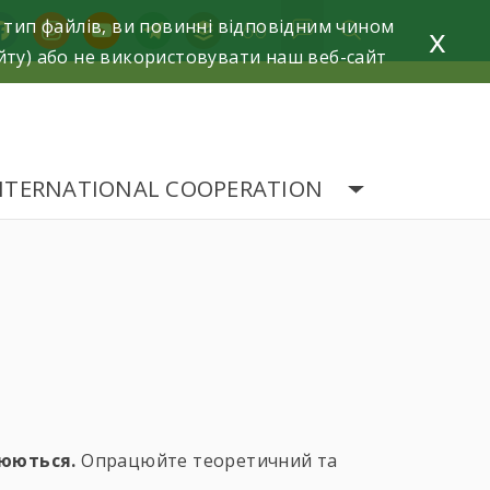
 тип файлів, ви повинні відповідним чином
acebook
instagram
youtube
telegram
buffer
x
йту) або не використовувати наш веб-сайт
NTERNATIONAL COOPERATION
люються.
Опрацюйте теоретичний та