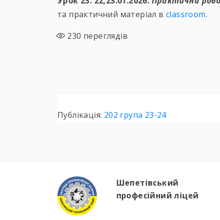
Урок 23. 22,23.01.2026.
Практична робо
та практичний матеріал в
classroom
.
230
переглядів
Публікація:
202 група 23-24
Шепетівський
професійний ліцей