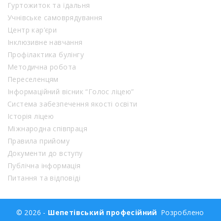
Гуртожиток та їдальня
Учнівське самоврядування
Центр кар’єри
Інклюзивне навчання
Профілактика булінгу
Методична робота
Переселенцям
Інформаційний вісник “Голос ліцею”
Система забезпечення якості освіти
Історія ліцею
Міжнародна співпраця
Правила прийому
Документи до вступу
Публічна інформація
Питання та відповіді
© 2026 -
Шепетівський професійний
Розроблено