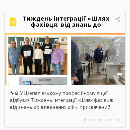
Якось так непомітно промайнули пари,
практика, заліки, переживання перед
атестаціями, жарти на перервах, спільні
Тиждень інтеграції «Шлях
поїздки, фото, меми, історії, які зрозуміють […]
фахівця: від знань до
впевнених дій»
🔧⚙️ У Шепетівському професійному ліцеї
відбувся Тиждень інтеграції «Шлях фахівця:
від знань до впевнених дій», присвячений
професії слюсаря-ремонтника. Протягом
Читати детальніше
тижня здобувачі освіти брали участь в
інтелектуальних вікторинах, конкурсі фахової