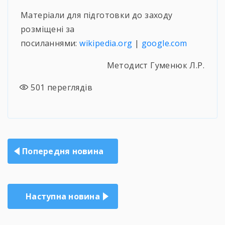
Матеріали для підготовки до заходу
розміщені за
посиланнями:
wikipedia.org
|
google.com
Методист Гуменюк Л.Р.
501
переглядів
Навігація
Попередня новина
записів
Наступна новина