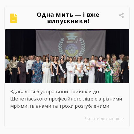
методичної діяльності, реалізовані проєкти
та партнерські ініціативи. Також окреслено
Одна мить — і вже
перспективи розвитку ліцею та пріоритетні
випускники!
завдання на майбутнє. 🤝 Цей […]
Найзворушливіші моменти
Випуску 2026
Здавалося б учора вони прийшли до
Шепетівського професійного ліцею з різними
мріями, планами та трохи розгубленими
поглядами. Сьогодні вони йдуть звідси з
Читати детальніше
дипломами, професією в руках і впевненістю,
що можуть більше, ніж думали на початку.