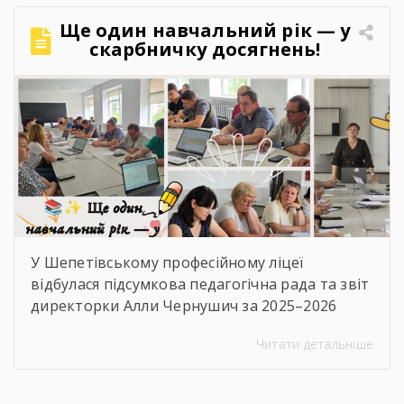
Ще один навчальний рік — у
скарбничку досягнень!
У Шепетівському професійному ліцеї
відбулася підсумкова педагогічна рада та звіт
директорки Алли Чернушич за 2025–2026
навчальний рік. 📊 Під час звіту було підбито
Читати детальніше
підсумки роботи закладу, проаналізовано
досягнення педагогічного та студентського
колективів, результати освітньої, виховної й