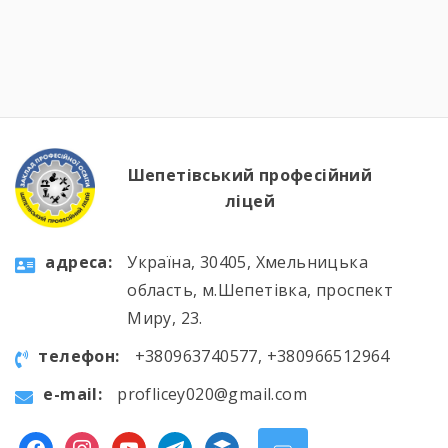
майстерності, виховних заходах та відкритих
уроках, які поєднали загальноосвітню і
професійну підготовку. 🛠️📚 Такі заходи
допомагають не лише поглиблювати знання
та вдосконалювати практичні навички, а й
[…]
Шепетівський професійний
ліцей
aдресa:
Україна, 30405, Хмельницька
область, м.Шепетівка, проспект
Миру, 23.
телефон:
+380963740577, +380966512964
e-mail:
proflicey020@gmail.com
facebook
instagram
youtube
telegram
buffer