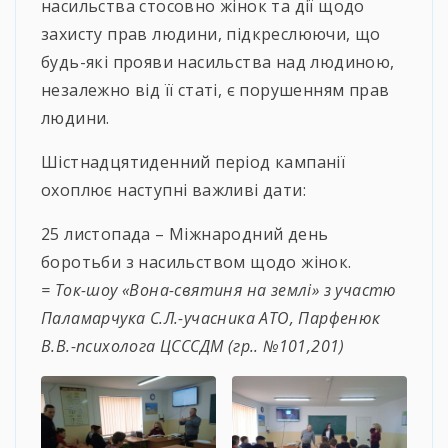
насильства стосовно жінок та дії щодо
захисту прав людини, підкреслюючи, що
будь-які прояви насильства над людиною,
незалежно від її статі, є порушенням прав
людини.
Шістнадцятиденний період кампанії
охоплює наступні важливі дати:
25 листопада – Міжнародний день
боротьби з насильством щодо жінок.
= Ток-шоу «Вона-святиня на землі» з участю
Паламарчука С.Л.-учасника АТО, Парфенюк
В.В.-психолога ЦСССДМ (гр.. №101,201)