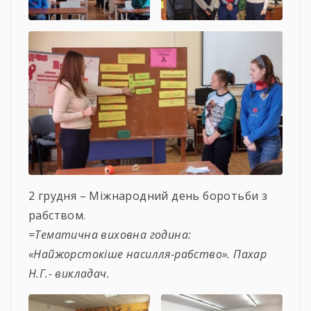
2 грудня – Міжнародний день боротьби з
рабством.
=Тематична виховна година:
«Найжорстокіше насилля-рабство». Пахар
Н.Г.- викладач.