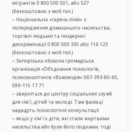
мігрантів 0 800 500 501, або 527
(безкоштовно з моб.тел.)
– Національна «гаряча лінія» з
попередження домашнього насильства,
торгівлі людьми та гендерної
дискримінації 0 800 500 335 або 116 123
(безкоштовно з моб.тел.)
– Запорізька обласна громадська
організація «Об’єднання психологів,
психоаналітиків «Взаємодія» 067-393-80-65,
099-115 17 71
– зверніться до центру соціальних служб
для сім`ї, дітей та молоді. Там фахівці
нададуть психологічні консультації
– якщо у сім`ї є діти, які стали жертвами
насильства або були його свідками, тоді