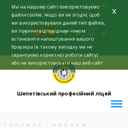
Skip
Україна, 30405, Хмельницька область,
Ми на нашому сайті використовуємо
x
to
м.Шепетівка, проспект Миру, 23.
файли cookie, якщо ви не згодні, щоб
content
ми використовували даний тип файлів,
+380963740577, +380966512964
ви повинні відповідним чином
facebook
instagram
youtube
telegram
buffer
встановити налаштування вашого
браузера (в такому випадку ми не
гарантуємо коректної роботи сайту)
або не використовувати наш веб-сайт
Шепетівський професійний ліцей
ГОЛОВНА
НОВИНИ