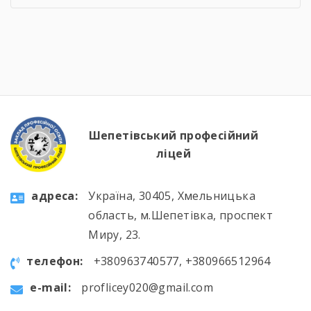
інтелектуальних вікторинах, конкурсі фахової
майстерності, виховних заходах та відкритих
уроках, які поєднали загальноосвітню і
професійну підготовку. 🛠️📚 Такі заходи
допомагають не лише поглиблювати знання
та вдосконалювати практичні навички, а й
[…]
Шепетівський професійний
ліцей
aдресa:
Україна, 30405, Хмельницька
область, м.Шепетівка, проспект
Миру, 23.
телефон:
+380963740577, +380966512964
e-mail:
proflicey020@gmail.com