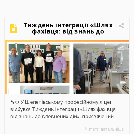
Якось так непомітно промайнули пари,
практика, заліки, переживання перед
атестаціями, жарти на перервах, спільні
Тиждень інтеграції «Шлях
поїздки, фото, меми, історії, які зрозуміють […]
фахівця: від знань до
впевнених дій»
🔧⚙️ У Шепетівському професійному ліцеї
відбувся Тиждень інтеграції «Шлях фахівця:
від знань до впевнених дій», присвячений
професії слюсаря-ремонтника. Протягом
Читати детальніше
тижня здобувачі освіти брали участь в