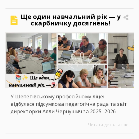
Ще один навчальний рік — у
скарбничку досягнень!
У Шепетівському професійному ліцеї
відбулася підсумкова педагогічна рада та звіт
директорки Алли Чернушич за 2025–2026
навчальний рік. 📊 Під час звіту було підбито
Читати детальніше
підсумки роботи закладу, проаналізовано
досягнення педагогічного та студентського