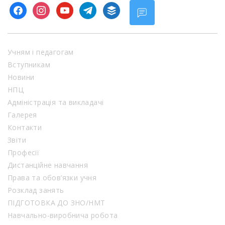
facebook
instagram
youtube
telegram
buffer
Учням і педагогам
Вступникам
Новини
НПЦ
Адміністрація та викладачі
Галерея
Контакти
Звіти
Професії
Дистанційне навчання
Права та обов’язки учня
Розклад занять
ПІДГОТОВКА ДО ЗНО/НМТ
Навчально-виробнича робота