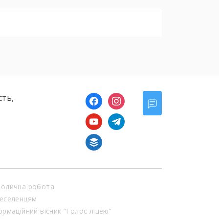
сть,
facebook
instagram
youtube
telegram
buffer
одична робота
еселенцям
ормаційний вісник “Голос ліцею”