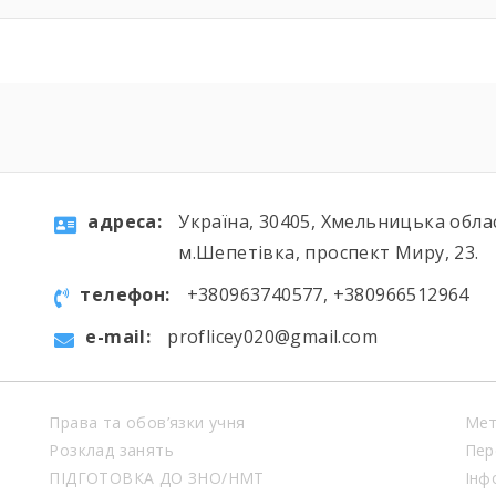
aдресa:
Україна, 30405, Хмельницька обла
м.Шепетівка, проспект Миру, 23.
телефон:
+380963740577, +380966512964
e-mail:
proflicey020@gmail.com
Права та обов’язки учня
Мет
Розклад занять
Пер
ПІДГОТОВКА ДО ЗНО/НМТ
Інф