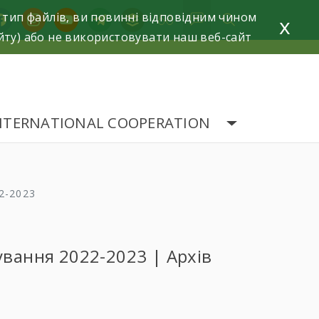
 тип файлів, ви повинні відповідним чином
acebook
instagram
youtube
telegram
buffer
x
йту) або не використовувати наш веб-сайт
NTERNATIONAL COOPERATION
2-2023
ування 2022-2023 | Архів