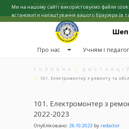
Skip
Україна, 30405, Хмельницька область,
Ми на нашому сайті використовуємо файли cooki
to
м.Шепетівка, проспект Миру, 23.
встановити налаштування вашого браузера (в та
content
Шеп
Про нас
Учням і педаго
ГОЛОВНА
ДИСТАНЦІ
101. Електромонтер з ремонту та обс
101. Електромонтер з ремо
2022-2023
Опубліковано:
26.10.2023
by
redactor