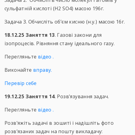
Задача 2. Обчисліть число молекул і атомів у
сульфатній кислоті (Н2 SО4) масою 196г.
Задача 3. Обчисліть об’єм кисню (н.у.) масою 16г.
18.12.25 Заняття 13
. Газові закони для
ізопроцесів. Рівняння стану ідеального газу.
Перегляньте
відео .
Виконайте
вправу
.
Перевір себе
19.12.25 Заняття 14
. Розв’язування задач.
Перегляньте
відео
.
Розв’яжіть задачі в зошиті і надішліть фото
розв’язаних задач на пошту викладачу: