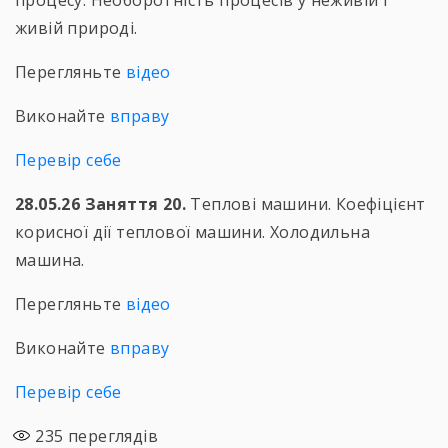
процесу. Необоротність процесів у неживій і
живій природі.
Перегляньте
відео
Виконайте
вправу
Перевір себе
28.05.26 Заняття 20.
Теплові машини. Коефіцієнт
корисної дії теплової машини. Холодильна
машина.
Перегляньте
відео
Виконайте
вправу
Перевір себе
235
переглядів