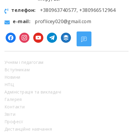
телефон:
+380963740577, +380966512964
e-mail:
proflicey020@gmail.com
facebook
instagram
youtube
telegram
buffer
Учням і педагогам
Вступникам
Новини
НПЦ
Адміністрація та викладачі
Галерея
Контакти
Звіти
Професії
Дистанційне навчання