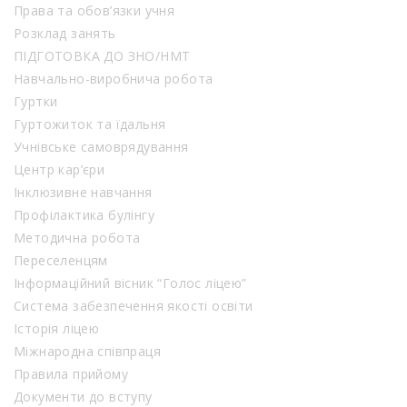
Права та обов’язки учня
Розклад занять
ПІДГОТОВКА ДО ЗНО/НМТ
Навчально-виробнича робота
Гуртки
Гуртожиток та їдальня
Учнівське самоврядування
Центр кар’єри
Інклюзивне навчання
Профілактика булінгу
Методична робота
Переселенцям
Інформаційний вісник “Голос ліцею”
Система забезпечення якості освіти
Історія ліцею
Міжнародна співпраця
Правила прийому
Документи до вступу