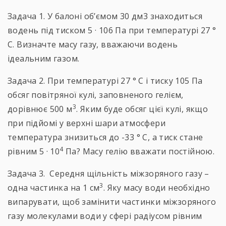
Задача 1. У балоні об’ємом 30 дм3 знаходиться
водень під тиском 5 · 106 Па при температурі 27 °
С. Визначте масу газу, вважаючи водень
ідеальним газом.
Задача 2. При температурі 27 ° С і тиску 105 Па
обсяг повітряної кулі, заповненого гелієм,
3
дорівнює 500 м
. Яким буде обсяг цієї кулі, якщо
при підйомі у верхні шари атмосфери
температура знизиться до -33 ° С, а тиск стане
4
рівним 5 · 10
Па? Масу гелію вважати постійною.
Задача 3. Середня щільність міжзоряного газу –
3
одна частинка на 1 см
. Яку масу води необхідно
випарувати, щоб замінити частинки міжзоряного
газу молекулами води у сфері радіусом рівним