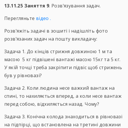
13.11.25 Заняття 9
. Розв’язування задач.
Перегляньте
відео
.
Розв’яжіть задачі в зошиті і надішліть фото
розв’язаних задач на пошту викладачу:
Задача 1. До кінців стрижня довжиною 1 м та
масою 5 кг підвішені вантажі масою 15кг та 5 кг.
У якій точці треба закріпити підвіс щоб стрижень
був у рівновазі?
Задача 2. Коли людина несе важкий вантаж на
спині, то нахиляється вперед, а коли несе вантаж
перед собою, відхиляється назад. Чому?
Задача 3. Конічна колода знаходиться в рівновазі
на підпірці, що встановлена на третині довжини