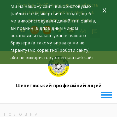
Skip
Україна, 30405, Хмельницька область,
Ми на нашому сайті використовуємо
x
to
м.Шепетівка, проспект Миру, 23.
файли cookie, якщо ви не згодні, щоб
content
ми використовували даний тип файлів,
+380963740577, +380966512964
ви повинні відповідним чином
facebook
instagram
youtube
telegram
buffer
встановити налаштування вашого
браузера (в такому випадку ми не
гарантуємо коректної роботи сайту)
або не використовувати наш веб-сайт
Шепетівський професійний ліцей
ГОЛОВНА