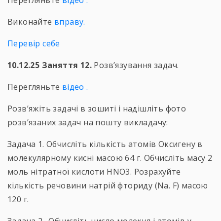
Перегляньте
відео .
Виконайте
вправу
.
Перевір себе
10.12.25 Заняття 12.
Розв’язування задач.
Перегляньте
відео
.
Розв’яжіть задачі в зошиті і надішліть фото
розв’язаних задач на пошту викладачу:
Задача 1. Обчисліть кількість атомів Оксигену в
молекулярному кисні масою 64 г. Обчисліть масу 2
моль нітратної кислоти HNО3. Розрахуйте
кількість речовини натрій фториду (Na. F) масою
120 г.