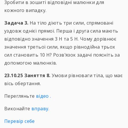
3робити в зошиті відповідні малюнки для
кожного випадку.
Задача 3.
На тіло діють три сили, спрямовані
уздовж однієї прямої. Перша i друга сила мають
відповідно значення 3 Н та 5 Н. Чому дорівнює
значення третьої сили, якщо рівнодійна трьох
сил становить 10 Н? Розв’язок задачі поясніть за
допомогою малюнків.
23.10.25 Заняття 8.
Умови рівноваги тіла, що має
вісь обертання.
Перегляньте
відео
.
Виконайте
вправу.
Перевір се
бе