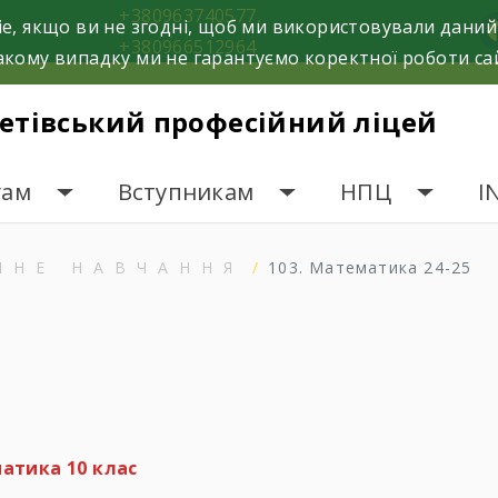
+380963740577,
e, якщо ви не згодні, щоб ми використовували даний
f
+380966512964
кому випадку ми не гарантуємо коректної роботи са
етівський професійний ліцей
гам
Вступникам
НПЦ
I
ЙНЕ НАВЧАННЯ
103. Математика 24-25
атика 10 клас