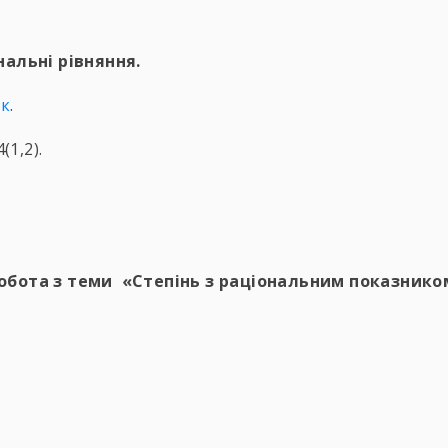
нальні рівняння.
ок
.
(1,2).
обота з теми «Степінь з раціональним показником