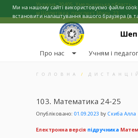
Skip
Україна, 30405, Хмельницька область,
Ми на нашому сайті використовуємо файли cooki
to
м.Шепетівка, проспект Миру, 23.
встановити налаштування вашого браузера (в та
content
Шеп
Про нас
Учням і педаго
ГОЛОВНА
ДИСТАНЦІ
103. Математика 24-25
Опубліковано:
01.09.2023
by
Скиба Алла
Електронна версія
підручника
Матем