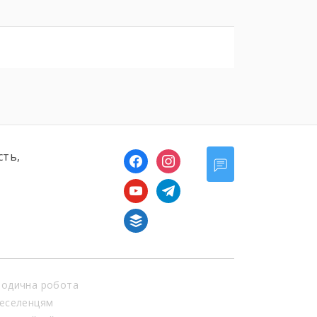
сть,
facebook
instagram
youtube
telegram
buffer
одична робота
еселенцям