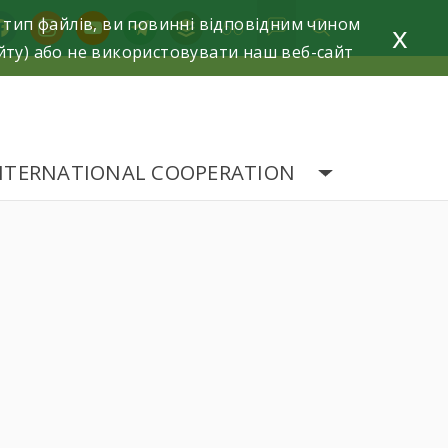
 тип файлів, ви повинні відповідним чином
acebook
instagram
youtube
telegram
buffer
x
йту) або не використовувати наш веб-сайт
NTERNATIONAL COOPERATION