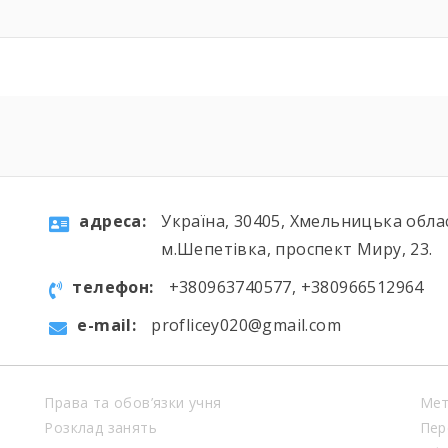
aдресa:
Україна, 30405, Хмельницька обла
м.Шепетівка, проспект Миру, 23.
телефон:
+380963740577, +380966512964
e-mail:
proflicey020@gmail.com
Права та обов’язки учня
Мет
Розклад занять
Пер