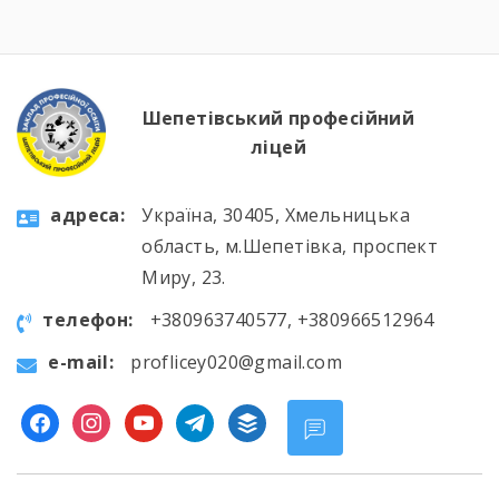
Шепетівський професійний
ліцей
aдресa:
Україна, 30405, Хмельницька
область, м.Шепетівка, проспект
Миру, 23.
телефон:
+380963740577, +380966512964
e-mail:
proflicey020@gmail.com
facebook
instagram
youtube
telegram
buffer