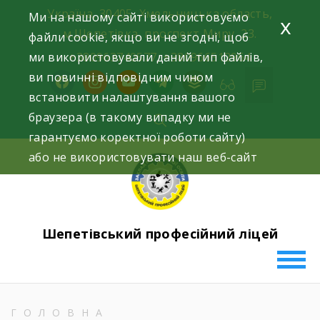
Skip
Україна, 30405, Хмельницька область,
Ми на нашому сайті використовуємо
x
to
м.Шепетівка, проспект Миру, 23.
файли cookie, якщо ви не згодні, щоб
content
ми використовували даний тип файлів,
+380963740577, +380966512964
ви повинні відповідним чином
facebook
instagram
youtube
telegram
buffer
встановити налаштування вашого
браузера (в такому випадку ми не
гарантуємо коректної роботи сайту)
або не використовувати наш веб-сайт
Шепетівський професійний ліцей
ГОЛОВНА