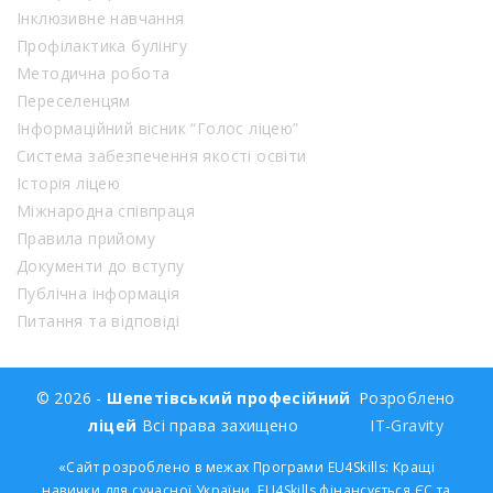
Інклюзивне навчання
Профілактика булінгу
Методична робота
Переселенцям
Інформаційний вісник “Голос ліцею”
Система забезпечення якості освіти
Історія ліцею
Міжнародна співпраця
Правила прийому
Документи до вступу
Публічна інформація
Питання та відповіді
© 2026 -
Шепетівський професійний
Розроблено
ліцей
Всі права захищено
IT-Gravity
«Сайт розроблено в межах Програми EU4Skills: Кращі
навички для сучасної України. EU4Skills фінансується ЄС та