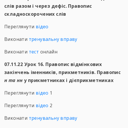
слів разом і через дефіс. Правопис
складноскорочених слів
Переглянути
відео
Виконати
тренувальну вправу
Виконати
тест
онлайн
07.11.22 Урок 16. Правопис відмінкових
закінчень іменників, прикметників. Правопис
н та нн
у прикметниках і дієприкметниках
Переглянути
відео
1
Переглянути
відео
2
Виконати
тренувальну вправу