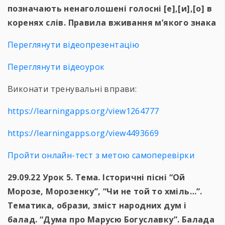
позначають ненаголошені голосні [е],[и],[о] в
коренях слів. Правила вживання м’якого знака
Переглянути відеопрезентацію
Переглянути відеоурок
Виконати тренувальні вправи:
https://learningapps.org/view1264777
https://learningapps.org/view4493669
Пройти онлайн-тест з метою самоперевірки
29.09.22 Урок 5. Тема. Історичні пісні “Ой
Морозе, Морозенку”, “Чи не той то хміль…”.
Тематика, образи, зміст народних дум і
балад. “Дума про Марусю Богуславку”. Балада