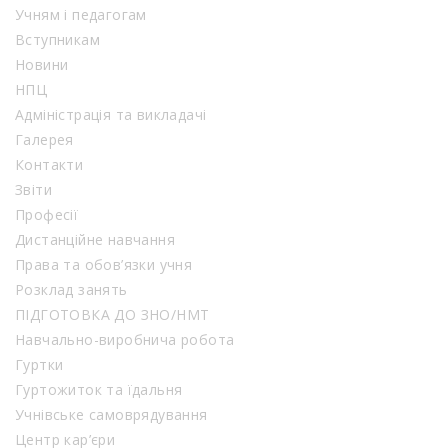
Учням і педагогам
Вступникам
Новини
НПЦ
Адміністрація та викладачі
Галерея
Контакти
Звіти
Професії
Дистанційне навчання
Права та обов’язки учня
Розклад занять
ПІДГОТОВКА ДО ЗНО/НМТ
Навчально-виробнича робота
Гуртки
Гуртожиток та їдальня
Учнівське самоврядування
Центр кар’єри