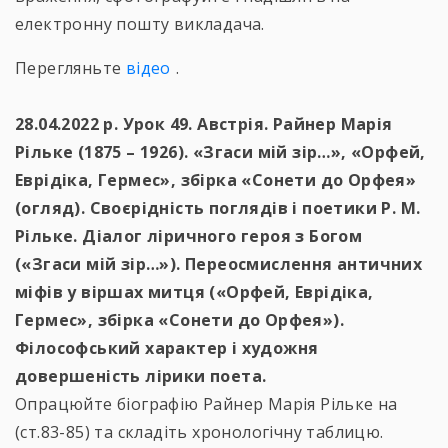
електронну пошту викладача.
Перегляньте
відео
.
28.04.2022 р. Урок 49. Австрія. Райнер Марія
Рільке (1875 – 1926). «Згаси мій зір…», «Орфей,
Еврідіка, Гермес», збірка «Сонети до Орфея»
(огляд). Своєрідність поглядів і поетики Р. М.
Рільке. Діалог ліричного героя з Богом
(«Згаси мій зір…»). Переосмислення античних
міфів у віршах митця («Орфей, Еврідіка,
Гермес», збірка «Сонети до Орфея»).
Філософський характер і художня
довершеність лірики поета.
Опрацюйте біографію Райнер Марія Рільке на
(ст.83-85) та складіть хронологічну таблицю.