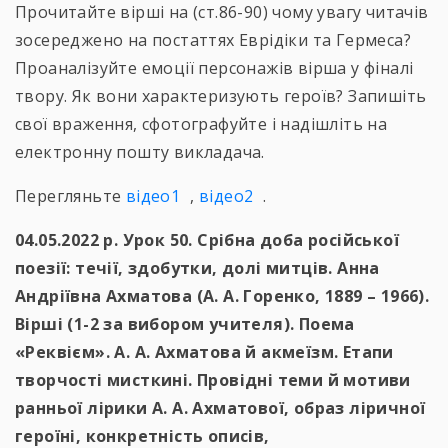
Прочитайте вірші на (ст.86-90) чому увагу читачів
зосереджено на постаттях Еврідіки та Гермеса?
Проаналізуйте емоції персонажів вірша у фіналі
твору. Як вони характеризують героїв? Запишіть
свої враження, сфотографуйте і надішліть на
електронну пошту викладача.
Перегляньте
відео1
,
відео2
.
04.05.2022 р. Урок 50. Срібна доба російської
поезії: течії, здобутки, долі митців. Анна
Андріївна Ахматова (А. А. Горенко, 1889 – 1966).
Вірші (1-2 за вибором учителя). Поема
«Реквієм». А. А. Ахматова й акмеїзм. Етапи
творчості мисткині. Провідні теми й мотиви
ранньої лірики А. А. Ахматової, образ ліричної
героїні, конкретність описів,