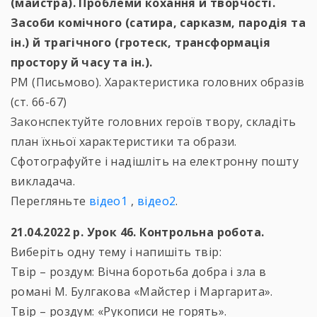
(майстра). Проблеми кохання й творчості.
Засоби комічного (сатира, сарказм, пародія та
ін.) й трагічного (гротеск, трансформація
простору й часу та ін.).
РМ (Письмово). Характеристика головних образів
(ст. 66-67)
Законспектуйте головних героїв твору, складіть
план їхньої характеристики та образи.
Сфотографуйте і надішліть на електронну пошту
викладача.
Перегляньте
відео1
,
відео2
.
21.04.2022 р. Урок 46. Контрольна робота.
Виберіть одну тему і напишіть твір:
Твір – роздум: Вічна боротьба добра і зла в
романі М. Булгакова «Майстер і Маргарита».
Твір – роздум: «Рукописи не горять».