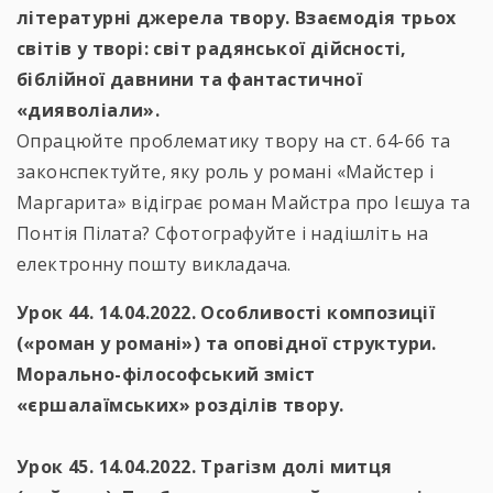
літературні джерела твору. Взаємодія трьох
світів у творі: світ радянської дійсності,
біблійної давнини та фантастичної
«дияволіали».
Опрацюйте проблематику твору на ст. 64-66 та
законспектуйте, яку роль у романі «Майстер і
Маргарита» відіграє роман Майстра про Ієшуа та
Понтія Пілата? Сфотографуйте і надішліть на
електронну пошту викладача.
Урок 44. 14.04.2022. Особливості композиції
(«роман у романі») та оповідної структури.
Морально-філософський зміст
«єршалаїмських» розділів твору.
Урок 45. 14.04.2022. Трагізм долі митця