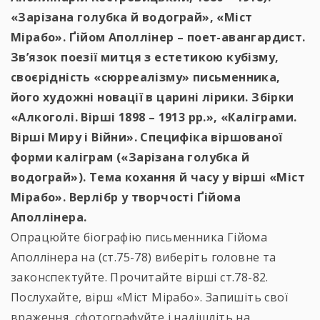
«Зарізана голубка й водограй», «Міст
Мірабо». Ґійом Аполлінер – поет-авангардист.
Зв’язок поезії митця з естетикою кубізму,
своєрідність «сюрреалізму» письменника,
його художні новації в царині лірики. Збірки
«Алкоголі. Вірші 1898 – 1913 рр.», «Каліграми.
Вірші Миру і Війни». Специфіка віршованої
форми каліграм («Зарізана голубка й
водограй»). Тема кохання й часу у вірші «Міст
Мірабо». Верлібр у творчості Ґійома
Аполлінера.
Опрацюйте біографію письменника Гійома
Аполлінера на (ст.75-78) виберіть головне та
законспектуйте. Прочитайте вірші ст.78-82.
Послухайте, вірш «Міст Мірабо». Запишіть свої
враження, сфотографуйте і надішліть на