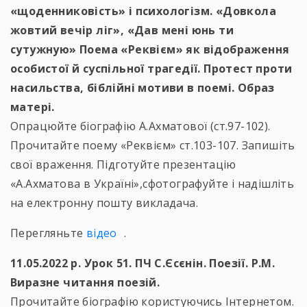
«щоденниковість» і психологізм. «Довкола
жовтий вечір ліг», «Дав мені юнь ти
сутужную» Поема «Реквієм» як відображення
особистої й суспільної трагедії. Протест проти
насильства, біблійні мотиви в поемі. Образ
матері.
Опрацюйте біографію А.Ахматової (ст.97-102).
Прочитайте поему «Реквієм» ст.103-107. Запишіть
свої враження. Підготуйте презентацію
«А.Ахматова в Україні»,сфотографуйте і надішліть
на електронну пошту викладача.
Перегляньте
відео
.
11.05.2022 р. Урок 51. ПЧ С.Єсєнін. Поезії. Р.М.
Виразне читання поезій.
Прочитайте біографію користуючись Інтернетом.