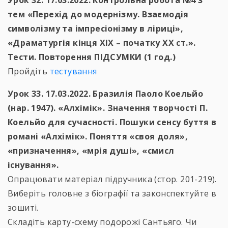
Урок 32. 17.03.2022. Контрольна робота №4 з
тем «Перехід до модернізму. Взаємодія
символізму та імпресіонізму в ліриці»,
«Драматургія кінця XIX – початку XX ст.».
Тести. Повторення ПІДСУМКИ (1 год.)
Пройдіть
тестування
Урок 33. 17.03.2022. Бразилія Паоло Коельйо
(нар. 1947). «Алхімік». Значення творчості П.
Коельйо для сучасності. Пошуки сенсу буття в
романі «Алхімік». Поняття «своя доля»,
«призначення», «мрія душі», «смисл
існування».
Опрацювати матеріал підручника (стор. 201-219).
Виберіть головне з біографії та законспектуйте в
зошиті.
Складіть карту-схему подорожі Сантьяго. Чи