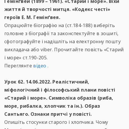
Гемінґвей (1899 – 1961). «Старий і море». Віхи
життя й творчості митця. «Кодекс честі»
героїв Е. М. Гемінґвея.
Опрацюйте біографію на (ст.184-188) виберіть
головне з біографії та законспектуйте в зошиті,
сфотографуйте і надішліть на електронну пошту
викладача або viber. Прочитайте повість «Старий
і море» ст.190-205.
Переглянте
відео
.
Урок 62. 14.06.2022. Реалістичний,
міфологічний і філософський плани повісті
«Старий і море». Символіка образів (риба,
море, рибалка, хлопчик та ін.). Образ
Сантьяго. Ознаки притчі у повісті.
Опишіть стосунки старого і хлопчика. Чому