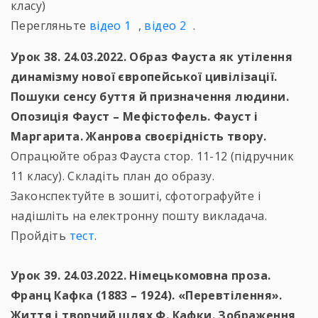
класу)
Перегляньте
відео 1
,
відео 2
.
Урок 38. 24.03.2022. Образ Фауста як утілення
динамізму нової європейської цивілізації.
Пошуки сенсу буття й призначення людини.
Опозиція Фауст – Мефістофель. Фауст і
Маргарита. Жанрова своєрідність твору.
Опрацюйте образ Фауста стор. 11-12 (підручник
11 класу). Складіть план до образу.
Законспектуйте в зошиті, сфотографуйте і
надішліть на електронну пошту викладача.
Пройдіть
тест
.
Урок 39. 24.03.2022. Німецькомовна проза.
Франц Кафка (1883 – 1924). «Перевтілення».
Життя і творчий шлях Ф. Кафки. Зображення