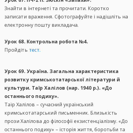
Урок 67. ПЧ-2 П. Зюскін «Запахи».
Знайти в інтернеті та прочитати. Коротко
записати враження. Сфотографуйте і надішліть на
електронну пошту викладача.
Урок 68. Контрольна робота №4.
Пройдіть
тест.
Урок 69. Україна. Загальна характеристика
розвитку кримськотатарської літератури й
культури. Таїр Халілов (нар. 1940 р.). «До
останнього подиху».
Таїр Халілов – сучасний український
кримськотатарський письменник. Близькість
прози Халілова до філософії екзистенціалізму. «До
останнього подиху» – історія життя, боротьби та