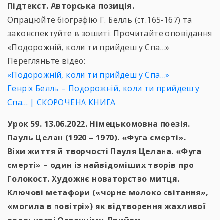
Підтекст. Авторська позиція.
Опрацюйте біографію Г. Белль (ст.165-167) та
законспектуйте в зошиті. Прочитайте оповідання
«Подорожній, коли ти прийдеш у Спа…»
Перегляньте відео:
«Подорожній, коли ти прийдеш у Спа…»
Генріх Белль – Подорожній, коли ти прийдеш у
Спа… | СКОРОЧЕНА КНИГА
Урок 59. 13.06.2022. Німецькомовна поезія.
Пауль Целан (1920 – 1970). «Фуга смерті».
Віхи життя й творчості Пауля Целана. «Фуга
смерті» – один із найвідоміших творів про
Голокост. Художнє новаторство митця.
Ключові метафори («чорне молоко світання»,
«могила в повітрі») як відтворення жахливої