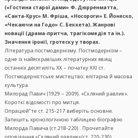
(«Гостина старої дами» Ф. Дюрренматта,
«Санта-Крус» М. Фріша, «Носороги» Е. Йонеско,
«Чекаючи на Годо» С. Беккета). Жанрові
новації (драма-притча, трагікомедія та ін.).
Значення іронії, гротеcку у творах.
Література постмодернізму. Постмодернізм –
одне із найяскравіших літературних явищ
останніх десятиліть ХХ – початку ХХІ ст.
Постмодерністське мистецтво: елітарна й масова
культура.
Милорад Павич (1929 – 2009). «Скляний равлик».
Короткі відомості про митця.
Опрацюй’’те ст. 215-217 виберіть основне.
Запишіть хронологічною таблицею біографію
Милорда Павича (ст.218-220) . Прочитайте
оповідання «Скляний равлик»(ст. 220-230).