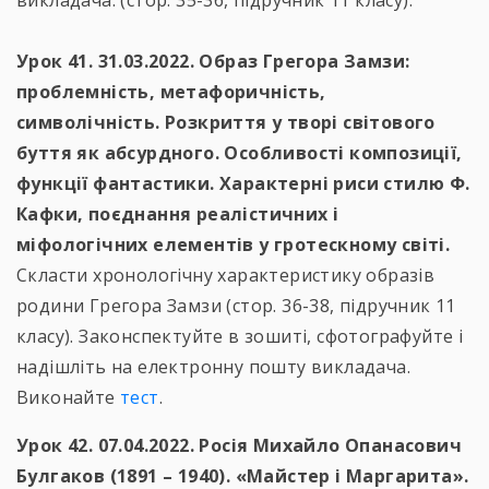
викладача. (стор. 35-36, підручник 11 класу).
Урок 41. 31.03.2022. Образ Грегора Замзи:
проблемність, метафоричність,
символічність. Розкриття у творі світового
буття як абсурдного. Особливості композиції,
функції фантастики. Характерні риси стилю Ф.
Кафки, поєднання реалістичних і
міфологічних елементів у гротескному світі.
Скласти хронологічну характеристику образів
родини Грегора Замзи (стор. 36-38, підручник 11
класу). Законспектуйте в зошиті, сфотографуйте і
надішліть на електронну пошту викладача.
Виконайте
тест
.
Урок 42. 07.04.2022. Росія Михайло Опанасович
Булгаков (1891 – 1940). «Майстер і Маргарита».