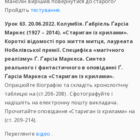
Манолін вирішив повернутися до старого?
Пройдіть
тестування.
Урок 63. 20.06.2022. Колумбія. Ґабріель Ґарсіа
Маркес (1927 – 2014). «Стариган із крилами».
Короткі відомості про життя митця, лауреата
Нобелівської премії. Специфіка «магічного
реалізму» Ґ. Ґарсіа Маркеса. Синтез
реального і фантастичного в оповіданні Ґ.
Ґарсіа Маркеса «Стариган із крилами».
Опрацюйте біографію та складіть хронологічну
таблицю на (ст.206-208) . Сфотографуйте і
надішліть на електронну пошту викладача..
Прочитайте оповідання «Стариган із крилами» на
(ст. 209-214).
Переглянте
відео
.