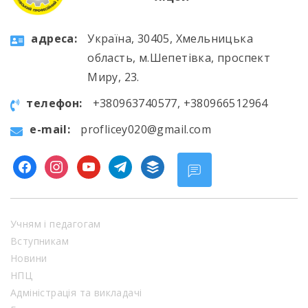
aдресa:
Україна, 30405, Хмельницька
область, м.Шепетівка, проспект
Миру, 23.
телефон:
+380963740577, +380966512964
e-mail:
proflicey020@gmail.com
facebook
instagram
youtube
telegram
buffer
Учням і педагогам
Вступникам
Новини
НПЦ
Адміністрація та викладачі