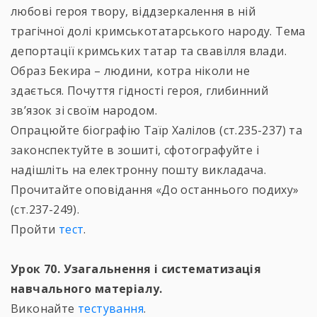
любові героя твору, віддзеркалення в ній
трагічної долі кримськотатарського народу. Тема
депортації кримських татар та свавілля влади.
Образ Бекира – людини, котра ніколи не
здається. Почуття гідності героя, глибинний
зв’язок зі своїм народом.
Опрацюйте біографію Таїр Халілов (ст.235-237) та
законспектуйте в зошиті, сфотографуйте і
надішліть на електронну пошту викладача.
Прочитайте оповідання «До останнього подиху»
(ст.237-249).
Пройти
тест
.
Урок 70. Узагальнення і систематизація
навчального матеріалу.
Виконайте
тестування
.