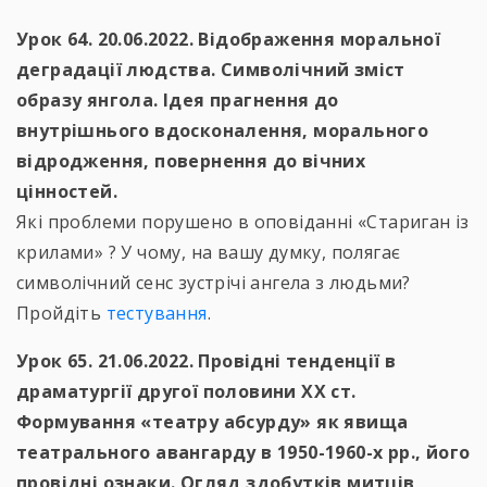
Урок 64. 20.06.2022. Відображення моральної
деградації людства. Символічний зміст
образу янгола. Ідея прагнення до
внутрішнього вдосконалення, морального
відродження, повернення до вічних
цінностей.
Які проблеми порушено в оповіданні «Стариган із
крилами» ? У чому, на вашу думку, полягає
символічний сенс зустрічі ангела з людьми?
Пройдіть
тестування
.
Урок 65. 21.06.2022. Провідні тенденції в
драматургії другої половини ХХ ст.
Формування «театру абсурду» як явища
театрального авангарду в 1950-1960-х рр., його
провідні ознаки. Огляд здобутків митців