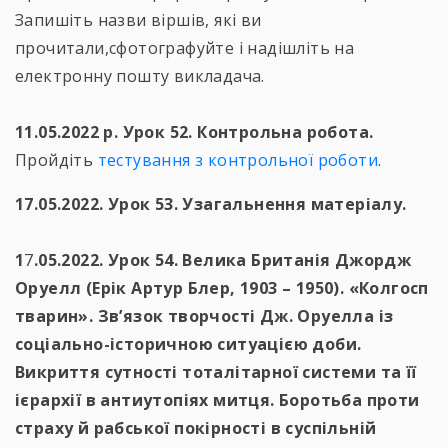
Запишіть назви віршів, які ви
прочитали,сфотографуйте і надішліть на
електронну пошту викладача.
11.05.2022 р. Урок 52. Контрольна робота.
Пройдіть
тестування з контрольної роботи
.
17.05.2022. Урок 53. Узагальнення матеріалу.
1
7
.05.2022. Урок 54. Велика Британія Джордж
Оруелл (Ерік Артур Блер, 1903 – 1950). «Колгосп
тварин». Зв’язок творчості Дж. Оруелла із
соціально-історичною ситуацією доби.
Викриття сутності тоталітарної системи та її
ієрархії в антиутопіях митця. Боротьба проти
страху й рабської покірності в суспільній