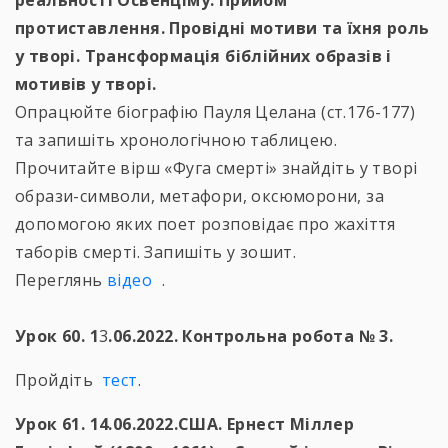
реальності Освенціму. Прийом
протиставлення. Провідні мотиви та їхня роль
у творі. Трансформація біблійних образів і
мотивів у творі.
Опрацюйте біографію Пауля Целана (ст.176-177)
та запишіть хронологічною таблицею.
Прочитайте вірш «Фуга смерті» знайдіть у творі
образи-символи, метафори, оксюморони, за
допомогою яких поет розповідає про жахіття
таборів смерті. Запишіть у зошит.
Переглянь
відео
.
Урок 60. 1
3
.06.2022. Контрольна робота № 3.
Пройдіть
тест
.
Урок 61. 14.06.2022.США. Ернест Міллер