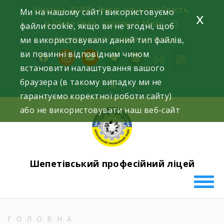
Skip
Україна, 30405, Хмельницька область,
Ми на нашому сайті використовуємо
x
to
м.Шепетівка, проспект Миру, 23.
файли cookie, якщо ви не згодні, щоб
content
ми використовували даний тип файлів,
+380963740577, +380966512964
ви повинні відповідним чином
facebook
instagram
youtube
telegram
buffer
встановити налаштування вашого
браузера (в такому випадку ми не
гарантуємо коректної роботи сайту)
або не використовувати наш веб-сайт
Шепетівський професійний ліцей
ГОЛОВНА