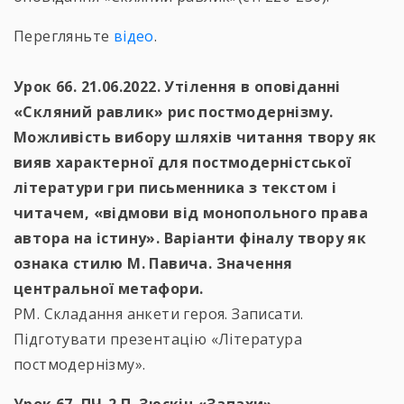
Перегляньте
відео
.
Урок 66. 21.06.2022. Утілення в оповіданні
«Скляний равлик» рис постмодернізму.
Можливість вибору шляхів читання твору як
вияв характерної для постмодерністської
літератури гри письменника з текстом і
читачем, «відмови від монопольного права
автора на істину». Варіанти фіналу твору як
ознака стилю М. Павича. Значення
центральної метафори.
РМ. Складання анкети героя. Записати.
Підготувати презентацію «Література
постмодернізму».