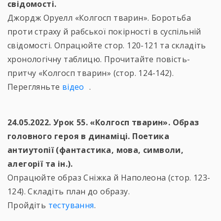
свідомості.
Джордж Оруелл «Колгосп тварин». Боротьба
проти страху й рабської покірності в суспільній
свідомості. Опрацюйте стор. 120-121 та складіть
хронологічну таблицю. Прочитайте повість-
притчу «Колгосп тварин» (стор. 124-142).
Перегляньте
відео
.
24.05.2022. Урок 55. «Колгосп тварин». Образ
головного героя в динаміці. Поетика
антиутопії (фантастика, мова, символи,
алегорії та ін.).
Опрацюйте образ Сніжка й Наполеона (стор. 123-
124). Складіть план до образу.
Пройдіть
тестування
.