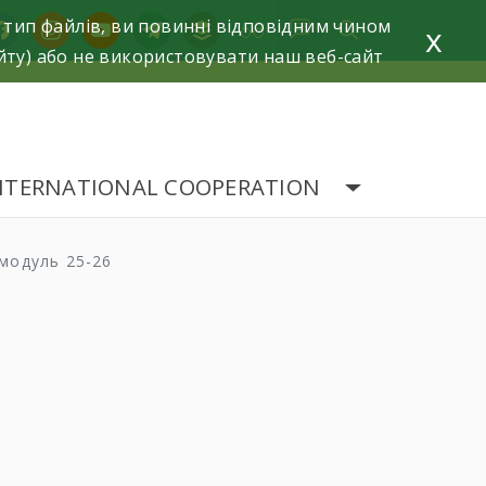
 тип файлів, ви повинні відповідним чином
acebook
instagram
youtube
telegram
buffer
x
йту) або не використовувати наш веб-сайт
NTERNATIONAL COOPERATION
 модуль 25-26