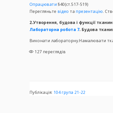
Опрацювати
§40(ст.517-519)
Перегляньте
відео
та
презентацію
. Ст
2.Утворення, будова і функції тканин
Лабораторна робота 7
. Будова ткани
Виконати лабораторну.Намалювати тка
127
переглядів
Публікація:
104 група 21-22