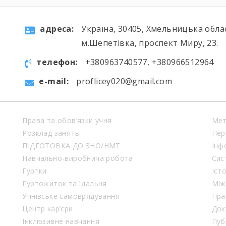
aдресa:
Україна, 30405, Хмельницька обла
м.Шепетівка, проспект Миру, 23.
телефон:
+380963740577, +380966512964
e-mail:
proflicey020@gmail.com
Права та обов’язки учня
Мет
Розклад занять
Пер
ПІДГОТОВКА ДО ЗНО/НМТ
Інф
Навчально-виробнича робота
Сис
Гуртки
Іст
Гуртожиток та їдальня
Між
Учнівське самоврядування
Пра
Центр кар’єри
Док
Інклюзивне навчання
Пуб