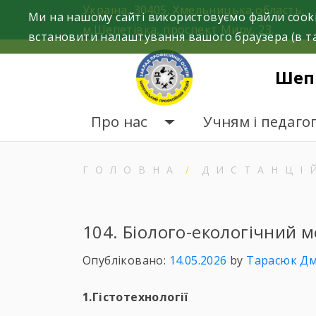
Skip
Україна, 30405, Хмельницька область,
Ми на нашому сайті використовуємо файли cooki
to
м.Шепетівка, проспект Миру, 23.
встановити налаштування вашого браузера (в та
content
Шеп
Про нас
Учням і педаго
ГОЛОВНА
ДИСТАНЦІ
104. Біолого-екологічний 
Опубліковано:
14.05.2026
by
Тарасюк Д
1.Гістотехнології