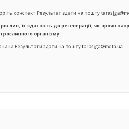
воріть конспект Результат здати на пошту tarasjga@m
 рослин, їх здатність до регенерації, як прояв нап
н рослинного організму
нини Результати здати на пошту tarasjga@meta.ua