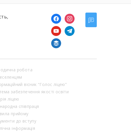
сть,
facebook
instagram
youtube
telegram
buffer
одична робота
еселенцям
ормаційний вісник “Голос ліцею”
тема забезпечення якості освіти
орія ліцею
народна співпраця
вила прийому
ументи до вступу
лічна інформація