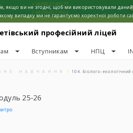
+380963740577,
e, якщо ви не згодні, щоб ми використовували даний
f
+380966512964
кому випадку ми не гарантуємо коректної роботи са
етівський професійний ліцей
гам
Вступникам
НПЦ
I
ЙНЕ НАВЧАННЯ
104. Біолого-екологічний
модуль 25-26
митро