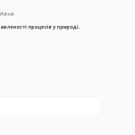
eta.ua
равленості процесів у природі.