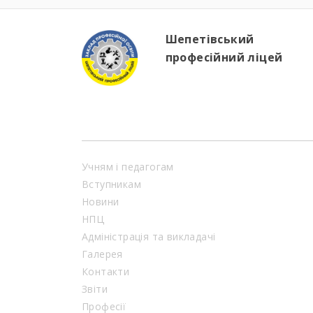
Шепетівський
професійний ліцей
Учням і педагогам
Вступникам
Новини
НПЦ
Адміністрація та викладачі
Галерея
Контакти
Звіти
Професії