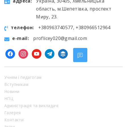
aдресa:
Україна, 30405, Хмельницька
область, м.Шепетівка, проспект
Миру, 23.
телефон:
+380963740577, +380966512964
e-mail:
proflicey020@gmail.com
facebook
instagram
youtube
telegram
buffer
Учням і педагогам
Вступникам
Новини
НПЦ
Адміністрація та викладачі
Галерея
Контакти
Звіти