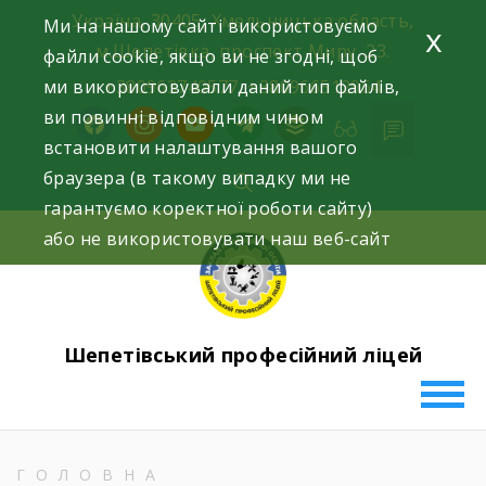
Skip
Україна, 30405, Хмельницька область,
Ми на нашому сайті використовуємо
x
to
м.Шепетівка, проспект Миру, 23.
файли cookie, якщо ви не згодні, щоб
content
ми використовували даний тип файлів,
+380963740577, +380966512964
ви повинні відповідним чином
facebook
instagram
youtube
telegram
buffer
встановити налаштування вашого
браузера (в такому випадку ми не
гарантуємо коректної роботи сайту)
або не використовувати наш веб-сайт
Шепетівський професійний ліцей
ГОЛОВНА