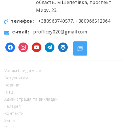
область, м.Шепетівка, проспект
Миру, 23.
телефон:
+380963740577, +380966512964
e-mail:
proflicey020@gmail.com
facebook
instagram
youtube
telegram
buffer
Учням і педагогам
Вступникам
Новини
НПЦ
Адміністрація та викладачі
Галерея
Контакти
Звіти