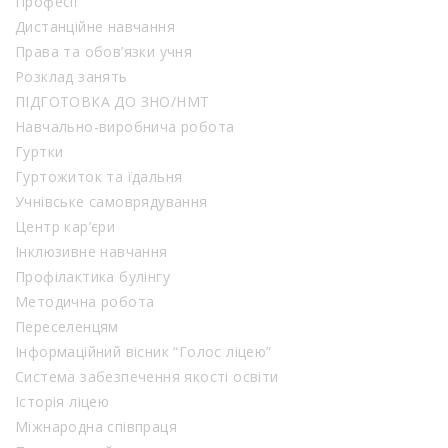
Професії
Дистанційне навчання
Права та обов’язки учня
Розклад занять
ПІДГОТОВКА ДО ЗНО/НМТ
Навчально-виробнича робота
Гуртки
Гуртожиток та їдальня
Учнівське самоврядування
Центр кар’єри
Інклюзивне навчання
Профілактика булінгу
Методична робота
Переселенцям
Інформаційний вісник “Голос ліцею”
Система забезпечення якості освіти
Історія ліцею
Міжнародна співпраця