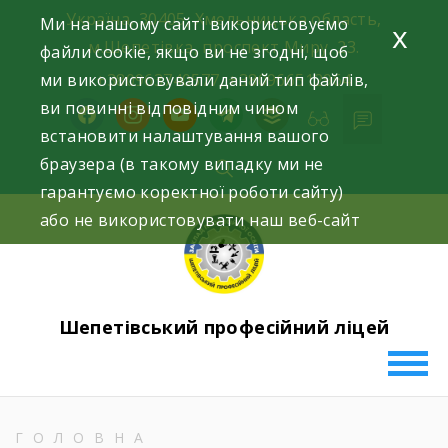
Skip
Україна, 30405, Хмельницька область,
Ми на нашому сайті використовуємо
x
to
м.Шепетівка, проспект Миру, 23.
файли cookie, якщо ви не згодні, щоб
content
ми використовували даний тип файлів,
+380963740577, +380966512964
ви повинні відповідним чином
facebook
instagram
youtube
telegram
buffer
встановити налаштування вашого
браузера (в такому випадку ми не
гарантуємо коректної роботи сайту)
або не використовувати наш веб-сайт
Шепетівський професійний ліцей
ГОЛОВНА