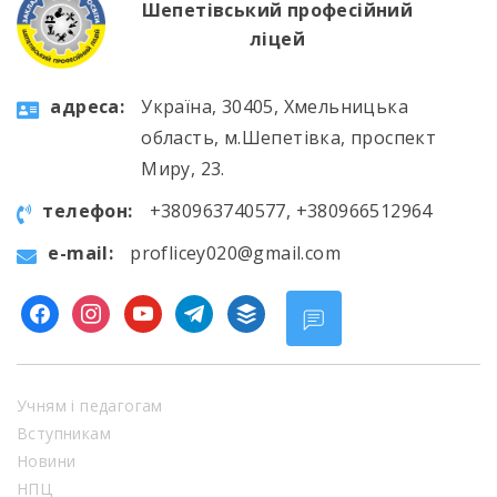
Шепетівський професійний
ліцей
aдресa:
Україна, 30405, Хмельницька
область, м.Шепетівка, проспект
Миру, 23.
телефон:
+380963740577, +380966512964
e-mail:
proflicey020@gmail.com
facebook
instagram
youtube
telegram
buffer
Учням і педагогам
Вступникам
Новини
НПЦ