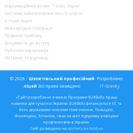
Інформаційний вісник “Голос ліцею”
Система забезпечення якості освіти
Історія ліцею
Міжнародна співпраця
Правила прийому
Документи до вступу
Публічна інформація
Питання та відповіді
© 2026 -
Шепетівський професійний
Розроблено
ліцей
Всі права захищено
IT-Gravity
«Сайт розроблено в межах Програми EU4Skills: Кращі
навички для сучасної України. EU4Skills фінансується ЄС та
його державами-членами Німеччиною, Польщею,
Фінляндією, Естонією, і має на меті підтримку реформи
профтехосвіти в Україні»
Сайт розміщено на
хостінгу в x-host.ua