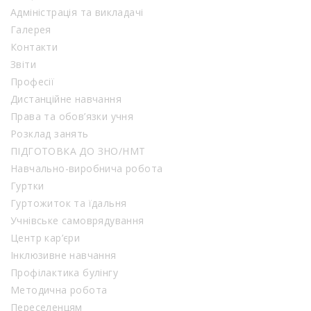
Адміністрація та викладачі
Галерея
Контакти
Звіти
Професії
Дистанційне навчання
Права та обов’язки учня
Розклад занять
ПІДГОТОВКА ДО ЗНО/НМТ
Навчально-виробнича робота
Гуртки
Гуртожиток та їдальня
Учнівське самоврядування
Центр кар’єри
Інклюзивне навчання
Профілактика булінгу
Методична робота
Переселенцям