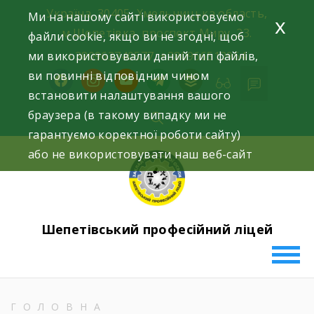
Skip
Україна, 30405, Хмельницька область,
Ми на нашому сайті використовуємо
x
to
м.Шепетівка, проспект Миру, 23.
файли cookie, якщо ви не згодні, щоб
content
ми використовували даний тип файлів,
+380963740577, +380966512964
ви повинні відповідним чином
facebook
instagram
youtube
telegram
buffer
встановити налаштування вашого
браузера (в такому випадку ми не
гарантуємо коректної роботи сайту)
або не використовувати наш веб-сайт
Шепетівський професійний ліцей
ГОЛОВНА