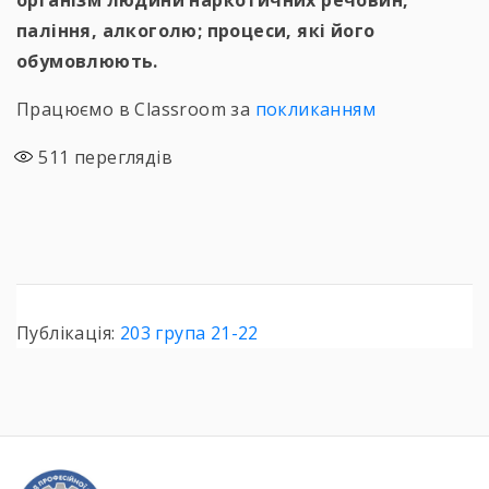
організм людини наркотичних речовин,
паління, алкоголю; процеси, які його
обумовлюють.
Працюємо в Classroom за
покликанням
511
переглядів
Публікація:
203 група 21-22