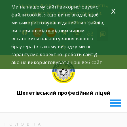
Skip
Україна, 30405, Хмельницька область,
Ми на нашому сайті використовуємо
x
to
м.Шепетівка, проспект Миру, 23.
файли cookie, якщо ви не згодні, щоб
content
ми використовували даний тип файлів,
+380963740577, +380966512964
ви повинні відповідним чином
facebook
instagram
youtube
telegram
buffer
встановити налаштування вашого
браузера (в такому випадку ми не
гарантуємо коректної роботи сайту)
або не використовувати наш веб-сайт
Шепетівський професійний ліцей
ГОЛОВНА