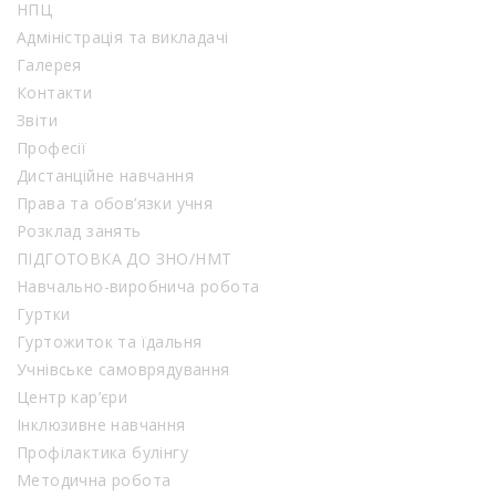
НПЦ
Адміністрація та викладачі
Галерея
Контакти
Звіти
Професії
Дистанційне навчання
Права та обов’язки учня
Розклад занять
ПІДГОТОВКА ДО ЗНО/НМТ
Навчально-виробнича робота
Гуртки
Гуртожиток та їдальня
Учнівське самоврядування
Центр кар’єри
Інклюзивне навчання
Профілактика булінгу
Методична робота