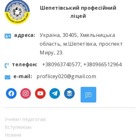
Шепетівський професійний
ліцей
aдресa:
Україна, 30405, Хмельницька
область, м.Шепетівка, проспект
Миру, 23.
телефон:
+380963740577, +380966512964
e-mail:
proflicey020@gmail.com
facebook
instagram
youtube
telegram
buffer
Учням і педагогам
Вступникам
Новини