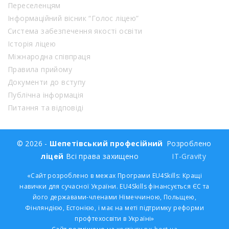
Переселенцям
Інформаційний вісник “Голос ліцею”
Система забезпечення якості освіти
Історія ліцею
Міжнародна співпраця
Правила прийому
Документи до вступу
Публічна інформація
Питання та відповіді
© 2026 -
Шепетівський професійний
Розроблено
ліцей
Всі права захищено
IT-Gravity
«Сайт розроблено в межах Програми EU4Skills: Кращі
навички для сучасної України. EU4Skills фінансується ЄС та
його державами-членами Німеччиною, Польщею,
Фінляндією, Естонією, і має на меті підтримку реформи
профтехосвіти в Україні»