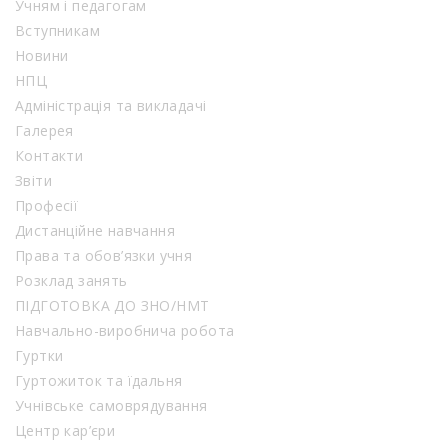
Учням і педагогам
Вступникам
Новини
НПЦ
Адміністрація та викладачі
Галерея
Контакти
Звіти
Професії
Дистанційне навчання
Права та обов’язки учня
Розклад занять
ПІДГОТОВКА ДО ЗНО/НМТ
Навчально-виробнича робота
Гуртки
Гуртожиток та їдальня
Учнівське самоврядування
Центр кар’єри