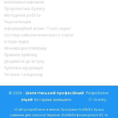
Інклюзивне навчання
Профілактика булінгу
Методична робота
Переселенцям
Інформаційний вісник “Голос ліцею”
Система забезпечення якості освіти
Історія ліцею
Міжнародна співпраця
Правила прийому
Документи до вступу
Публічна інформація
Питання та відповіді
© 2026 -
Шепетівський професійний
Розроблено
ліцей
Всі права захищено
IT-Gravity
«Сайт розроблено в межах Програми EU4Skills: Кращі
навички для сучасної України. EU4Skills фінансується ЄС та