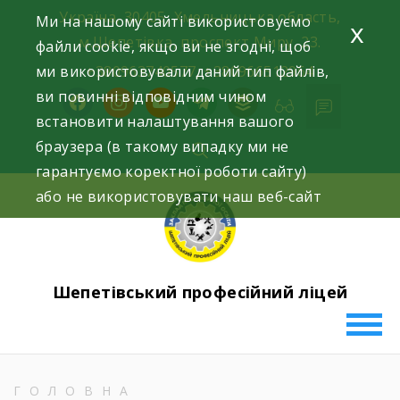
Skip
Україна, 30405, Хмельницька область,
Ми на нашому сайті використовуємо
x
to
м.Шепетівка, проспект Миру, 23.
файли cookie, якщо ви не згодні, щоб
content
ми використовували даний тип файлів,
+380963740577, +380966512964
ви повинні відповідним чином
facebook
instagram
youtube
telegram
buffer
встановити налаштування вашого
браузера (в такому випадку ми не
гарантуємо коректної роботи сайту)
або не використовувати наш веб-сайт
Шепетівський професійний ліцей
ГОЛОВНА