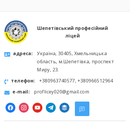
Шепетівський професійний
ліцей
aдресa:
Україна, 30405, Хмельницька
область, м.Шепетівка, проспект
Миру, 23.
телефон:
+380963740577, +380966512964
e-mail:
proflicey020@gmail.com
facebook
instagram
youtube
telegram
buffer