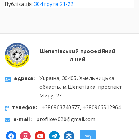
Публікація:
304 група 21-22
Шепетівський професійний
ліцей
aдресa:
Україна, 30405, Хмельницька
область, м.Шепетівка, проспект
Миру, 23.
телефон:
+380963740577, +380966512964
e-mail:
proflicey020@gmail.com
facebook
instagram
youtube
telegram
buffer