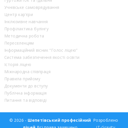
Гуртожиток та їдальня
Учнівське самоврядування
Центр кар’єри
Інклюзивне навчання
Профілактика булінгу
Методична робота
Переселенцям
Інформаційний вісник “Голос ліцею”
Система забезпечення якості освіти
Історія ліцею
Міжнародна співпраця
Правила прийому
Документи до вступу
Публічна інформація
Питання та відповіді
© 2026 -
Шепетівський професійний
Розроблено
ліцей
Всі права захищено
IT-Gravity