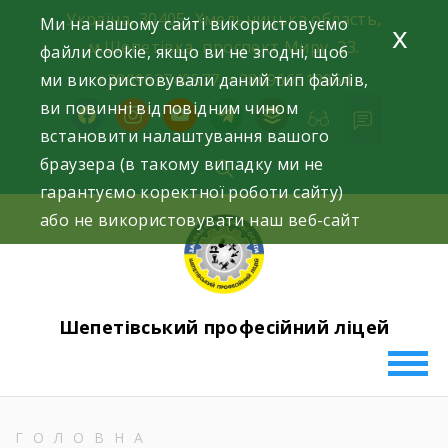
Skip
Україна, 30405, Хмельницька область,
Ми на нашому сайті використовуємо
x
to
м.Шепетівка, проспект Миру, 23.
файли cookie, якщо ви не згодні, щоб
content
ми використовували даний тип файлів,
+380963740577, +380966512964
ви повинні відповідним чином
facebook
instagram
youtube
telegram
buffer
встановити налаштування вашого
браузера (в такому випадку ми не
гарантуємо коректної роботи сайту)
або не використовувати наш веб-сайт
Шепетівський професійний ліцей
ГОЛОВНА