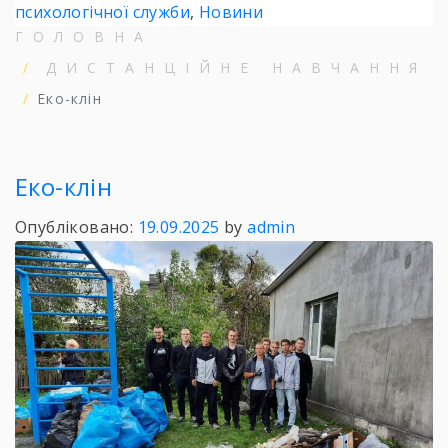
психологічної служби
,
Новини
ГОЛОВНА
ДИСТАНЦІЙНЕ НАВЧАННЯ
Еко-клін
Еко-клін
Опубліковано:
19.09.2025
by
admin