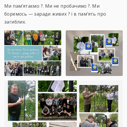
Ми пам’ятаємо ?. Ми не пробачимо ?. Ми
боремось — заради живих ?️ і в пам’ять про
загиблих.