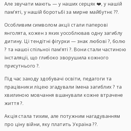
Але звучати мають — у наших серцях ❤️, у нашій
пам’яті, у нашій боротьбі за мирне майбутнє ??.
Особливим символом акції стали паперові
янголята, кожен з яких уособлював одну загиблу
дитину. Ці тендітні фігурки — знак любові ?, болю
? та нашої спільної пам’яті ?️. Вони стали частиною
інсталяції, що глибоко зворушила кожного
присутнього ?.
Під час заходу здобувачі освіти, педагоги та
працівники ліцею згадували імена загиблих ? та
хвилиною мовчання вшанували кожне втрачене
життя ?.
Акція стала тихим, але потужним нагадуванням
про ціну війни, яку платить Україна ??.