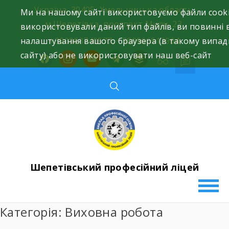
Skip
Україна, 30405, Хмельницька область,
Ми на нашому сайті використовуємо файли cooki
to
м.Шепетівка, проспект Миру, 23.
використовували даний тип файлів, ви повинні
content
налаштування вашого браузера (в такому випад
+380963740577, +380966512964
сайту) або не використовувати наш веб-сайт
facebook
instagram
youtube
telegram
buffer
Шепетівський професійний ліцей
Категорія:
Виховна робота