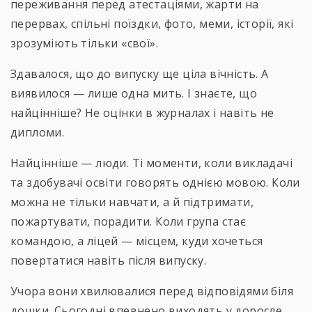
переживання перед атестаціями, жарти на
перервах, спільні поїздки, фото, меми, історії, які
зрозуміють тільки «свої».
Здавалося, що до випуску ще ціла вічність. А
виявилося — лише одна мить. І знаєте, що
найцінніше? Не оцінки в журналах і навіть не
дипломи.
Найцінніше — люди. Ті моменти, коли викладачі
та здобувачі освіти говорять однією мовою. Коли
можна не тільки навчати, а й підтримати,
пожартувати, порадити. Коли група стає
командою, а ліцей — місцем, куди хочеться
повертатися навіть після випуску.
Учора вони хвилювалися перед відповідями біля
дошки. Сьогодні впевнено виходять у доросле