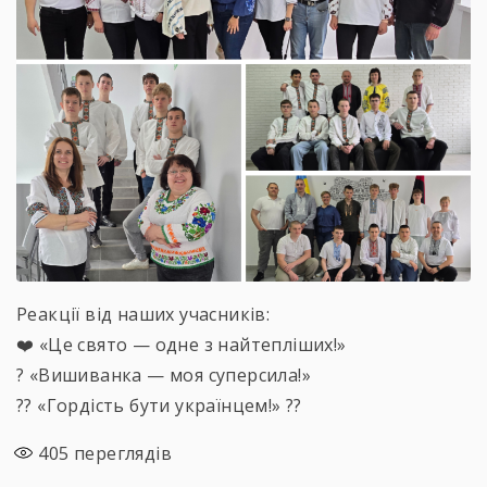
Реакції від наших учасників:
❤️ «Це свято — одне з найтепліших!»
? «Вишиванка — моя суперсила!»
?? «Гордість бути українцем!» ??
405
переглядів