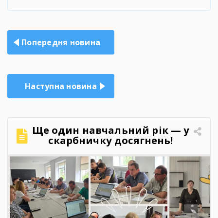
Навігація
Попередня новина
записів
Наступна новина
Ще один навчальний рік — у
скарбничку досягнень!