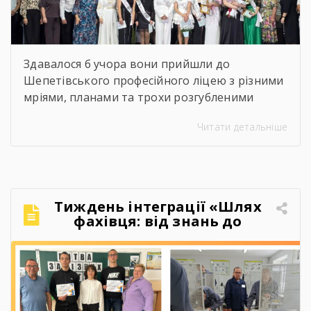
Здавалося б учора вони прийшли до
Шепетівського професійного ліцею з різними
мріями, планами та трохи розгубленими
поглядами. Сьогодні вони йдуть звідси з
Читати детальніше
дипломами, професією в руках і впевненістю,
що можуть більше, ніж думали на початку.
Якось так непомітно промайнули пари,
практика, заліки, переживання перед
атестаціями, жарти на перервах, спільні
Тиждень інтеграції «Шлях
поїздки, фото, меми, історії, які зрозуміють […]
фахівця: від знань до
впевнених дій»