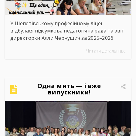
У Шепетівському професійному ліцеї
відбулася підсумкова педагогічна рада та звіт
директорки Алли Чернушич за 2025–2026
навчальний рік. 📊 Під час звіту було підбито
Читати детальніше
підсумки роботи закладу, проаналізовано
досягнення педагогічного та студентського
колективів, результати освітньої, виховної й
методичної діяльності, реалізовані проєкти
та партнерські ініціативи. Також окреслено
Одна мить — і вже
перспективи розвитку ліцею та пріоритетні
випускники!
завдання на майбутнє. 🤝 Цей […]
Найзворушливіші моменти
Випуску 2026