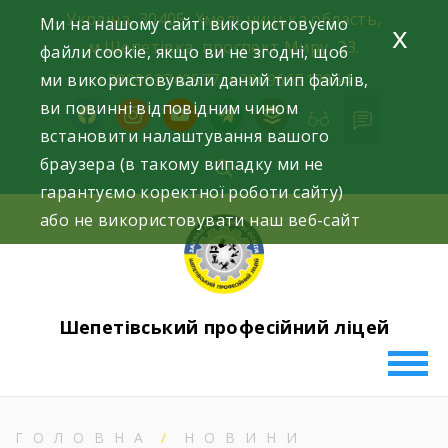
Skip
Україна, 30405, Хмельницька область,
Ми на нашому сайті використовуємо
x
to
м.Шепетівка, проспект Миру, 23.
файли cookie, якщо ви не згодні, щоб
content
ми використовували даний тип файлів,
+380963740577, +380966512964
ви повинні відповідним чином
facebook
instagram
youtube
telegram
buffer
встановити налаштування вашого
браузера (в такому випадку ми не
гарантуємо коректної роботи сайту)
або не використовувати наш веб-сайт
Шепетівський професійний ліцей
ГОЛОВНА
НОВИНИ