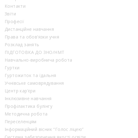
Контакти
Звіти
Професії
Дистанційне навчання
Права та обов’язки учня
Розклад занять
ПІДГОТОВКА ДО ЗНО/НМТ
Навчально-виробнича робота
Гуртки
Гуртожиток та їдальня
Учнівське самоврядування
Центр кар’єри
Інклюзивне навчання
Профілактика булінгу
Методична робота
Переселенцям
Інформаційний вісник “Голос ліцею”
Система забезпечення якості освіти