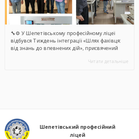
🔧⚙️ У Шепетівському професійному ліцеї
відбувся Тиждень інтеграції «Шлях фахівця:
від знань до впевнених дій», присвячений
професії слюсаря-ремонтника. Протягом
Читати детальніше
тижня здобувачі освіти брали участь в
інтелектуальних вікторинах, конкурсі фахової
майстерності, виховних заходах та відкритих
уроках, які поєднали загальноосвітню і
професійну підготовку. 🛠️📚 Такі заходи
допомагають не лише поглиблювати знання
та вдосконалювати практичні навички, а й
[…]
Шепетівський професійний
ліцей