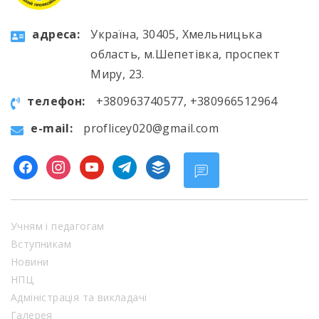
aдресa:
Україна, 30405, Хмельницька
область, м.Шепетівка, проспект
Миру, 23.
телефон:
+380963740577, +380966512964
e-mail:
proflicey020@gmail.com
facebook
instagram
youtube
telegram
buffer
Учням і педагогам
Вступникам
Новини
НПЦ
Адміністрація та викладачі
Галерея