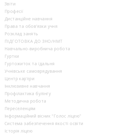
Звіти
Професії
Дистанційне навчання
Права та обов’язки учня
Розклад занять
ПІДГОТОВКА ДО ЗНО/НМТ
Навчально-виробнича робота
Гуртки
Гуртожиток та їдальня
Учнівське самоврядування
Центр кар’єри
Інклюзивне навчання
Профілактика булінгу
Методична робота
Переселенцям
Інформаційний вісник “Голос ліцею”
Система забезпечення якості освіти
Історія ліцею