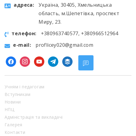
aдресa:
Україна, 30405, Хмельницька
область, м.Шепетівка, проспект
Миру, 23.
телефон:
+380963740577, +380966512964
e-mail:
proflicey020@gmail.com
facebook
instagram
youtube
telegram
buffer
Учням і педагогам
Вступникам
Новини
НПЦ
Адміністрація та викладачі
Галерея
Контакти