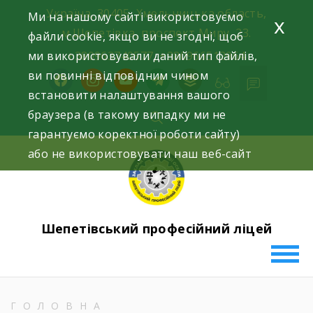
Skip
Україна, 30405, Хмельницька область,
Ми на нашому сайті використовуємо
x
to
м.Шепетівка, проспект Миру, 23.
файли cookie, якщо ви не згодні, щоб
content
ми використовували даний тип файлів,
+380963740577, +380966512964
ви повинні відповідним чином
facebook
instagram
youtube
telegram
buffer
встановити налаштування вашого
браузера (в такому випадку ми не
гарантуємо коректної роботи сайту)
або не використовувати наш веб-сайт
Шепетівський професійний ліцей
ГОЛОВНА