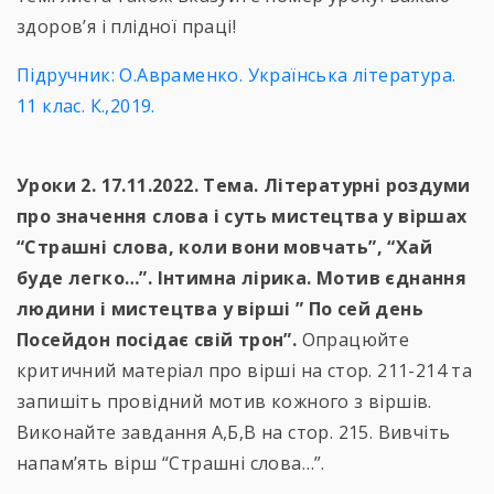
здоров’я і плідної праці!
Підручник: О.Авраменко. Українська література.
11 клас. К.,2019.
Уроки 2. 17.11.2022. Тема. Літературні роздуми
про значення слова і суть мистецтва у віршах
“Страшні слова, коли вони мовчать”, “Хай
буде легко…”. Інтимна лірика. Мотив єднання
людини і мистецтва у вірші ” По сей день
Посейдон посідає свій трон”.
Опрацюйте
критичний матеріал про вірші на стор. 211-214 та
запишіть провідний мотив кожного з віршів.
Виконайте завдання А,Б,В на стор. 215. Вивчіть
напам’ять вірш “Страшні слова…”.