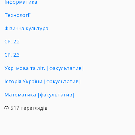
Інформатика
Технології
Фізична культура
СР. 2.2
СР. 2.3
Укр. мова та літ. |факультатив|
Історія України |факультатив|
Математика |факультатив|
517
переглядів