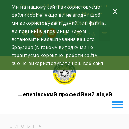
Skip
Україна, 30405, Хмельницька область,
Ми на нашому сайті використовуємо
x
to
м.Шепетівка, проспект Миру, 23.
файли cookie, якщо ви не згодні, щоб
content
ми використовували даний тип файлів,
+380963740577, +380966512964
ви повинні відповідним чином
facebook
instagram
youtube
telegram
buffer
встановити налаштування вашого
браузера (в такому випадку ми не
гарантуємо коректної роботи сайту)
або не використовувати наш веб-сайт
Шепетівський професійний ліцей
ГОЛОВНА