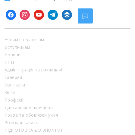
facebook
instagram
youtube
telegram
buffer
Учням і педагогам
Вступникам
Новини
НПЦ
Адміністрація та викладачі
Галерея
Контакти
Звіти
Професії
Дистанційне навчання
Права та обов’язки учня
Розклад занять
ПІДГОТОВКА ДО ЗНО/НМТ